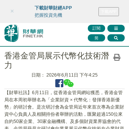
財華智庫網
FINTV
FINMETA
財華證券
媒體矩陣
下載財華財經APP
×
下載APP
智庫沙龍
聯絡我們
把握投資先機
訂閱
简
香港金管局展示代幣化技術潛
力
日期：
2026年6月11日 下午4:25
【財華社訊】6月11日，從香港金管局網站獲悉，香港金管
局在本周初舉辦名為「企業財資 × 代幣化：發揮香港新優
勢」的研討會。是次研討會為金管局近年來首次專為企業財
資中心負責人及相關持份者舉辦的活動，匯聚超過150位來
自約50家企業、30家金融機構、及多個財資業界協會的代
表。金管局藉是次研討會向業界展示代幣化技術在企業財資