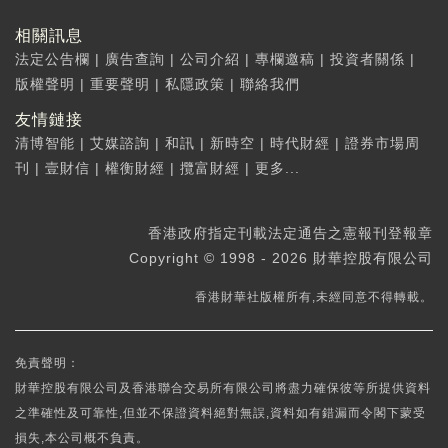
相關訊息
法定公告欄
|
廣告查詢
|
公司介紹
|
專欄邀稿
|
投資者關係
|
版權聲明
|
重要聲明
|
私隱政策
|
聯絡我們
友情鏈接
清博智能
|
艾媒諮詢
|
和訊
|
新時空
|
時代財經
|
證券市場周
刊
|
壹財信
|
權衡財經
|
攬富財經
|
更多...
香港政府指定刊載法定通告之憲報刊登報章
Copyright © 1998 - 2026 財華控股有限公司
香港財華社版權所有,未經同意不得轉載。
免責聲明：
財華控股有限公司及香港聯合交易所有限公司將盡力確保彼等所提供資料
之準確性及可靠性,但並不保證資料絕對無誤,資料如有錯漏而令閣下蒙受
損失,本公司概不負責。