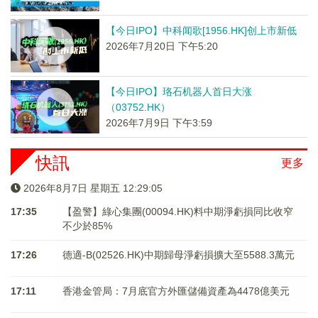
【今日IPO】中科闻歌[1956.HK]创上市新低
2026年7月20日 下午5:20
【今日IPO】珞石机器人首日大涨
（03752.HK）
2026年7月9日 下午3:59
快訊
更多
2026年8月7日 星期五 12:29:06
17:35
【盈警】綠心集團(00094.HK)料中期淨虧損同比收窄
不少於85%
17:26
德適-B(02526.HK)中期歸母淨虧損擴大至5588.3萬元
17:11
香港金管局：7月底官方外匯儲備資產為4478億美元