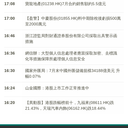
17:08
寶龍地產(01238.HK)7月合約銷售額約5.5億元
17:00
【盈警】中慶股份(01855.HK)料中期除稅後虧損500萬
至2000萬元
16:46
浙江證監局對財通證券股份有限公司採取出具警示函
措施
16:36
網信辦：大型個人信息處理者應當採取加密、去標識
化等措施保障所處理個人信息安全
16:30
國家外匯局：7月末中國外匯儲備規模34188億美元 升
幅0.07%
16:24
山金國際：港股上市工作正常推進中
16:20
【異動股】港股跌幅榜前十，九福來(08611.HK)跌
21.43%，天瑞汽車内飾(06162.HK)跌18.44%