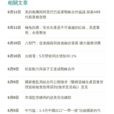
相關文章
6月11日
美的集團與阿里巴巴簽署戰略合作協議 探索AI時
代新業務形態
6月11日
極兔回應：安全生產是不可逾越的紅線，高度重
視，全面整改
6月10日
八部門：促進鐵路與旅遊融合發展 擴大服務消費
6月10日
台積電：5月營收同比增加30.1%
6月9日
松延動力與孩子王達成戰略合作
6月9日
國家藥監局綜合司公開徵求《醫療器械生產質量管
理規範檢查指導原則(徵求意見稿)》意見
6月8日
市場監管總局約談美宜佳總部
6月5日
中汽協：1-4月中國出口"一帶一路"沿線國家的汽