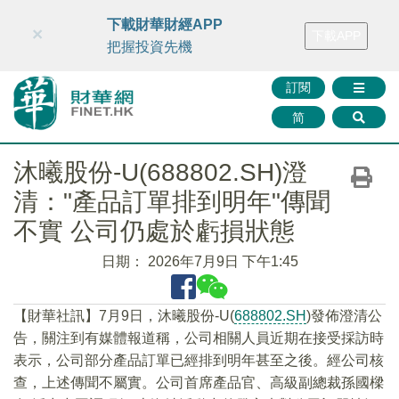
財華智庫網
FINTV
FINMETA
財華證券
媒體矩陣
下載財華財經APP
×
下載APP
智庫沙龍
聯絡我們
把握投資先機
訂閱
简
沐曦股份-U(688802.SH)澄
清："產品訂單排到明年"傳聞
不實 公司仍處於虧損狀態
日期：
2026年7月9日 下午1:45
【財華社訊】7月9日，沐曦股份-U(
688802.SH
)發佈澄清公
告，關注到有媒體報道稱，公司相關人員近期在接受採訪時
表示，公司部分產品訂單已經排到明年甚至之後。經公司核
查，上述傳聞不屬實。公司首席產品官、高級副總裁孫國樑