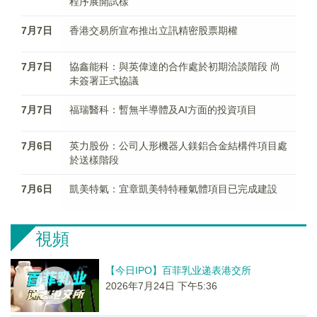
程序展開試樣
7月7日
香港交易所宣布推出立訊精密股票期權
7月7日
協鑫能科：與英偉達的合作處於初期洽談階段 尚
未簽署正式協議
7月7日
福瑞醫科：暫無半導體及AI方面的投資項目
7月6日
英力股份：公司人形機器人鎂鋁合金結構件項目處
於送樣階段
7月6日
凱美特氣：宜章凱美特特種氣體項目已完成建設
視頻
【今日IPO】百菲乳业递表港交所
2026年7月24日 下午5:36