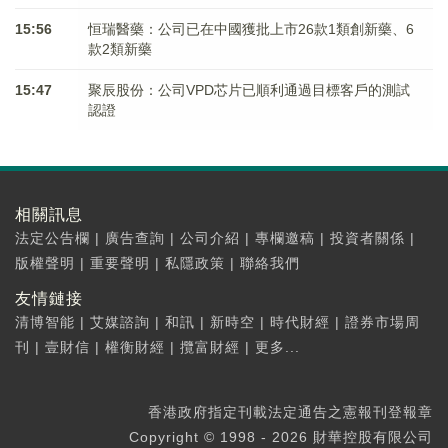
15:56
恒瑞醫藥：公司已在中國獲批上市26款1類創新藥、6
款2類新藥
15:47
聚辰股份：公司VPD芯片已順利通過目標客戶的測試
認證
相關訊息
法定公告欄
|
廣告查詢
|
公司介紹
|
專欄邀稿
|
投資者關係
|
版權聲明
|
重要聲明
|
私隱政策
|
聯絡我們
友情鏈接
清博智能
|
艾媒諮詢
|
和訊
|
新時空
|
時代財經
|
證券市場周
刊
|
壹財信
|
權衡財經
|
攬富財經
|
更多...
香港政府指定刊載法定通告之憲報刊登報章
Copyright © 1998 - 2026 財華控股有限公司