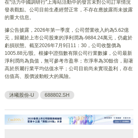
在“活力中國調研行”上海站活動中的發言未對公司訂單情況
發表觀點。公司目前生產經營正常，不存在應披露而未披露
的重大信息。
據公告披露，2026年第一季度，公司營業收入約為5.62億
元，歸屬於上市公司股東的淨利潤為-9884.24萬元，仍處於
虧損狀態。截至2026年7月9日11：30，公司收盤價為
1005.88元/股。根據中證指數有限公司行業數據，公司最新
淨利潤尚為負值，無可參考市盈率；市淨率為30餘倍，顯著
高於所屬行業平均估值水平；公司目前尚未實現盈利，存在
估值高、股價波動較大的風險。
沐曦股份-U
688802.SH