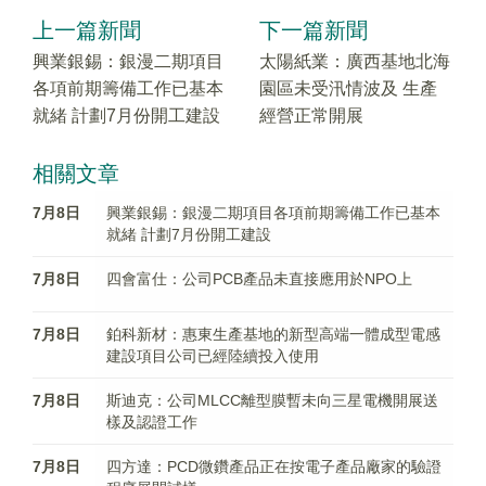
上一篇新聞
下一篇新聞
興業銀錫：銀漫二期項目
太陽紙業：廣西基地北海
各項前期籌備工作已基本
園區未受汛情波及 生產
就緒 計劃7月份開工建設
經營正常開展
相關文章
7月8日
興業銀錫：銀漫二期項目各項前期籌備工作已基本
就緒 計劃7月份開工建設
7月8日
四會富仕：公司PCB產品未直接應用於NPO上
7月8日
鉑科新材：惠東生產基地的新型高端一體成型電感
建設項目公司已經陸續投入使用
7月8日
斯迪克：公司MLCC離型膜暫未向三星電機開展送
樣及認證工作
7月8日
四方達：PCD微鑽產品正在按電子產品廠家的驗證