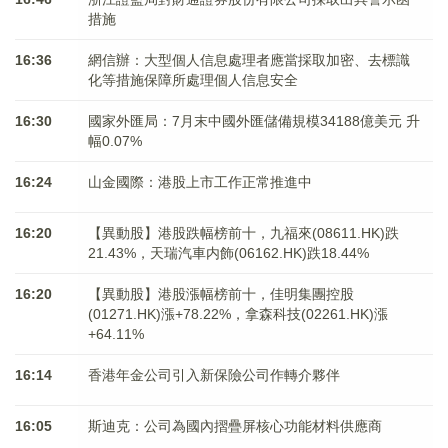
措施
16:36
網信辦：大型個人信息處理者應當採取加密、去標識
化等措施保障所處理個人信息安全
16:30
國家外匯局：7月末中國外匯儲備規模34188億美元 升
幅0.07%
16:24
山金國際：港股上市工作正常推進中
16:20
【異動股】港股跌幅榜前十，九福來(08611.HK)跌
21.43%，天瑞汽車内飾(06162.HK)跌18.44%
16:20
【異動股】港股漲幅榜前十，佳明集團控股
(01271.HK)漲+78.22%，拿森科技(02261.HK)漲
+64.11%
16:14
香港年金公司引入新保險公司作轉介夥伴
16:05
斯迪克：公司為國內摺疊屏核心功能材料供應商