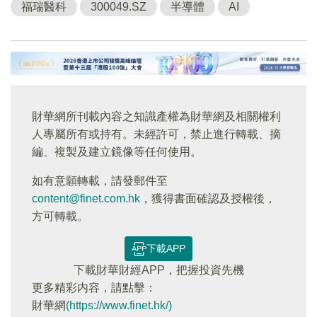
福瑞醫科
300049.SZ
半導體
AI
財華網所刊載內容之知識產權為財華網及相關權利
人專屬所有或持有。未經許可，禁止進行轉載、摘
編、複製及建立鏡像等任何使用。
如有意願轉載，請發郵件至
content@finet.com.hk
，獲得書面確認及授權後，
方可轉載。
下載APP
下載財華財經APP，把握投資先機
更多精彩内容，請點擊：
財華網
(https://www.finet.hk/)