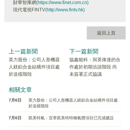
財華智庫網
(https://www.finet.com.cn)
現代電視FINTV
(http://www.fintv.hk)
返回上頁
上一篇新聞
下一篇新聞
英力股份：公司人形機器
協鑫能科：與英偉達的合
人鎂鋁合金結構件項目處
作處於初期洽談階段 尚
於送樣階段
未簽署正式協議
相關文章
7月6日
英力股份：公司人形機器人鎂鋁合金結構件項目處
於送樣階段
7月6日
凱美特氣：宜章凱美特特種氣體項目已完成建設