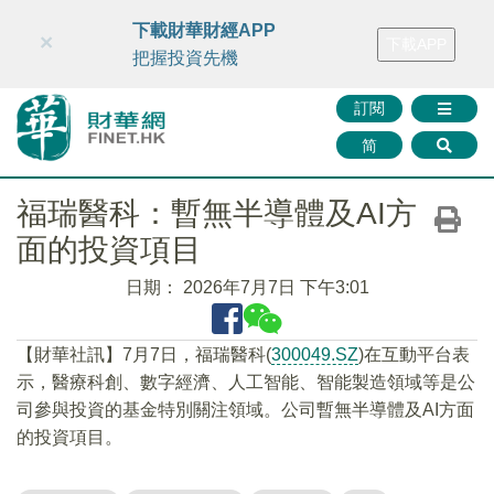
財華智庫網
FINTV
FINMETA
財華證券
媒體矩陣
下載財華財經APP
×
下載APP
智庫沙龍
聯絡我們
把握投資先機
訂閱
简
福瑞醫科：暫無半導體及AI方
面的投資項目
日期：
2026年7月7日 下午3:01
【財華社訊】7月7日，福瑞醫科(
300049.SZ
)在互動平台表
示，醫療科創、數字經濟、人工智能、智能製造領域等是公
司參與投資的基金特別關注領域。公司暫無半導體及AI方面
的投資項目。