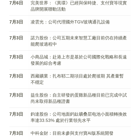
7月6日
完美世界：《異環》已經與保時捷、支付寶等現實
品牌開展聯動活動
7月3日
凌雲光：公司代理國外TGV玻璃通孔設備
7月3日
諾力股份：公司五期未來智慧工廠目前仍在持續產
能爬坡過程中
7月3日
小商品城：赴港上市是基於公司國際化戰略和長遠
發展的綜合考慮
7月3日
西藏礦業：扎布耶二期項目處於爬坡期 其產量暫
不穩定
7月3日
益生股份：自主研發的蛋雞新品種目前已完成中試
尚未取得新品種證書
7月3日
鈞達股份：公司地面鈣鈦礦叠层电池小面積轉換效
率達33.53% 處於行業領先水平
7月3日
中科金財：目前未參與支付寶AI版系統開發