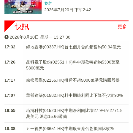
签约
2026年7月20日 下午2:42
快訊
更多
2026年8月10日 星期一 13:27:30
17:32
綠地香港(00337.HK)首七個月合約銷售約50.94億元
17:26
晶科電子股份(02551.HK)料中期盈轉虧約5300萬至
5800萬元
17:17
森松國際(02155.HK)擬斥不超5000萬港元購回股份
17:07
華營建築(01582.HK)料中期純利同比下降不少於90%
16:55
珩灣科技(01523.HK)中期淨利同比增27.9%至2771.8
萬美元 派息15.66港仙
16:38
五一視界(06651.HK)中期股東應佔虧損同比收窄