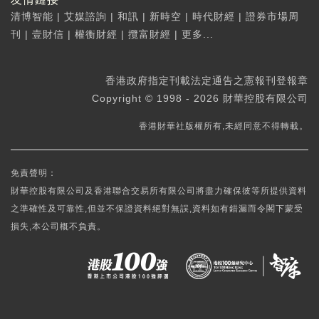
清博智能
|
艾媒諮詢
|
和訊
|
新時空
|
時代財經
|
證券市場周
刊
|
壹財信
|
權衡財經
|
攬富財經
|
更多...
香港政府指定刊載法定通告之憲報刊登報章
Copyright © 1998 - 2026 財華控股有限公司
香港財華社版權所有,未經同意不得轉載。
免責聲明：
財華控股有限公司及香港聯合交易所有限公司將盡力確保彼等所提供資料
之準確性及可靠性,但並不保證資料絕對無誤,資料如有錯漏而令閣下蒙受
損失,本公司概不負責。