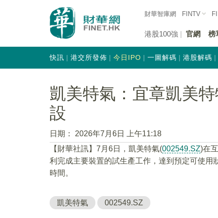
財華智庫網
FINTV
F
港股100強
官網
榜
快訊
港交所發佈
今日IPO
一圖解碼
港股解碼
凱美特氣：宜章凱美特
設
日期：
2026年7月6日 上午11:18
【財華社訊】7月6日，凱美特氣(
002549.SZ
)在
利完成主要裝置的試生產工作，達到預定可使用
時間。
凱美特氣
002549.SZ