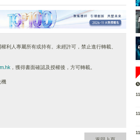
關權利人專屬所有或持有。未經許可，禁止進行轉載、
om.hk
，獲得書面確認及授權後，方可轉載。
先機
1
1
1
返回上頁