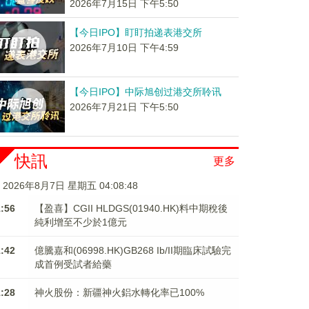
2026年7月15日 下午5:50
【今日IPO】盯盯拍递表港交所
2026年7月10日 下午4:59
【今日IPO】中际旭创过港交所聆讯
2026年7月21日 下午5:50
快訊
更多
2026年8月7日 星期五 04:08:49
1:56
【盈喜】CGII HLDGS(01940.HK)料中期稅後
純利增至不少於1億元
1:42
億騰嘉和(06998.HK)GB268 Ib/II期臨床試驗完
成首例受試者給藥
1:28
神火股份：新疆神火鋁水轉化率已100%