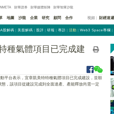
INMETA
財華證券
財華
媒體矩陣
財華
智庫沙龍
單
地圖
沙龍
企業
研究
顧問
合作
視頻
財經速
A股解碼
美股解碼
股評
研報
專訪
活動
Web3 Space專欄
特種氣體項目已完成建
互動平台表示，宜章凱美特特種氣體項目已完成建設，並順
狀態，該項目從建設完成到全面達產、產能釋放尚需一定