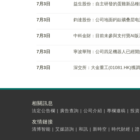
7月3日
益生股份：自主研發的蛋雞新品種
7月3日
鈞達股份：公司地面鈣鈦礦叠层电池
7月3日
中科金財：目前未參與支付寶AI版
7月3日
寧波華翔：公司四足機器人已經開
7月3日
深交所：大金重工(01081.HK)
相關訊息
法定公告欄
|
廣告查詢
|
公司介紹
|
專欄邀稿
|
投資
友情鏈接
清博智能
|
艾媒諮詢
|
和訊
|
新時空
|
時代財經
|
證