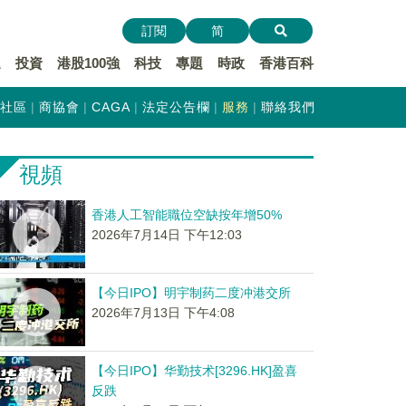
訂閱
简
遞
投資
港股100強
科技
專題
時政
香港百科
社區
商協會
CAGA
法定公告欄
服務
聯絡我們
視頻
香港人工智能職位空缺按年增50%
2026年7月14日 下午12:03
【今日IPO】明宇制药二度冲港交所
2026年7月13日 下午4:08
【今日IPO】华勤技术[3296.HK]盈喜
反跌