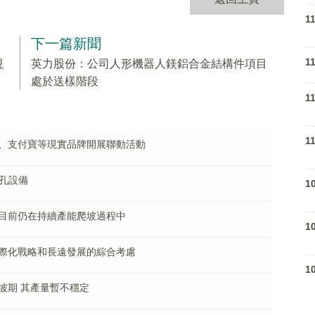
1
下一篇新聞
1
現
英力股份：公司人形機器人鎂鋁合金結構件項目
處於送樣階段
1
1
、支付寶等現實品牌開展聯動活動
通孔設備
1
目前仍在持續產能爬坡過程中
1
際化戰略和長遠發展的綜合考慮
1
坡期 其產量暫不穩定