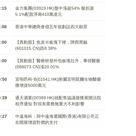
1:15
金力集團(03919.HK)盤中漲超54% 擬折讓
5.1%配股淨籌410萬港元
1:08
香港中華總商會倡五年規劃設四大願景
1:00
【異動股】焦炭Ⅲ板塊下挫，陝西黑貓
(601015.CN)跌8.38%
1:00
【異動股】醫療研發外包板塊拉升，畢得醫藥
(688073.CN)漲20.01%
0:50
宜明昂科-B(01541.HK)附屬宜明凱爾生物醫藥
獲增資5000萬元
0:39
通天酒業(00389.HK)就配售協議接獲展開法院
程序通知 對現有業務無重大不利影響
0:27
中遠海科：與中遠海運國際(香港)有限公司正
在開展增資對價的支付