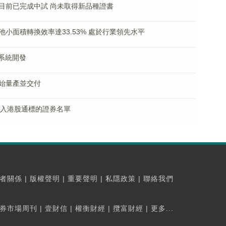
目前已完成中試 尚未取得新品種證書
小面積轉換效率達33.53% 處於行業領先水平
系統開發
始量產並交付
獲調入港股通標的證券名單
者關係
|
版權聲明
|
重要聲明
|
私隱政策
|
聯絡我們
券市場周刊
|
壹財信
|
權衡財經
|
攬富財經
|
更多...