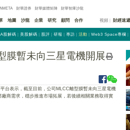
INMETA
財華證券
財華
媒體矩陣
財華
智庫沙龍
單
地圖
沙龍
企業
研究
顧問
合作
視頻
財經速
A股解碼
美股解碼
股評
研報
專訪
活動
Web3 Space專欄
離型膜暫未向三星電機開展
動平台表示，截至目前，公司MLCC離型膜暫未向三星電機
部廠商需求，穩步推進市場拓展，若後續相關業務取得實