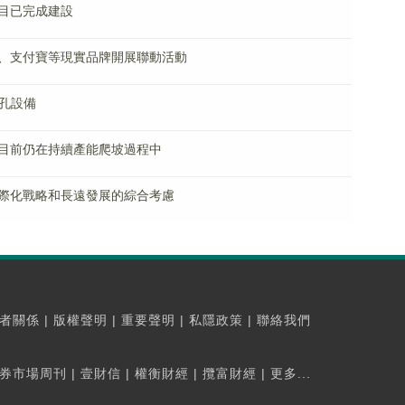
目已完成建設
、支付寶等現實品牌開展聯動活動
通孔設備
目前仍在持續產能爬坡過程中
際化戰略和長遠發展的綜合考慮
者關係
|
版權聲明
|
重要聲明
|
私隱政策
|
聯絡我們
券市場周刊
|
壹財信
|
權衡財經
|
攬富財經
|
更多...