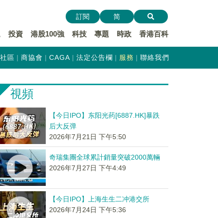
訂閱
简
遞
投資
港股100強
科技
專題
時政
香港百科
社區
商協會
CAGA
法定公告欄
服務
聯絡我們
視頻
【今日IPO】东阳光药[6887.HK]暴跌
后大反弹
2026年7月21日 下午5:50
奇瑞集團全球累計銷量突破2000萬輛
2026年7月27日 下午4:49
【今日IPO】上海生生二冲港交所
2026年7月24日 下午5:36