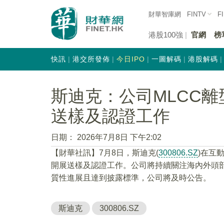
財華智庫網
FINTV
F
港股100強
官網
榜
快訊
港交所發佈
今日IPO
一圖解碼
港股解碼
斯迪克：公司MLCC
送樣及認證工作
日期：
2026年7月8日 下午2:02
【財華社訊】7月8日，斯迪克(
300806.SZ
)在互
開展送樣及認證工作。公司將持續關注海內外頭
質性進展且達到披露標準，公司將及時公告。
斯迪克
300806.SZ