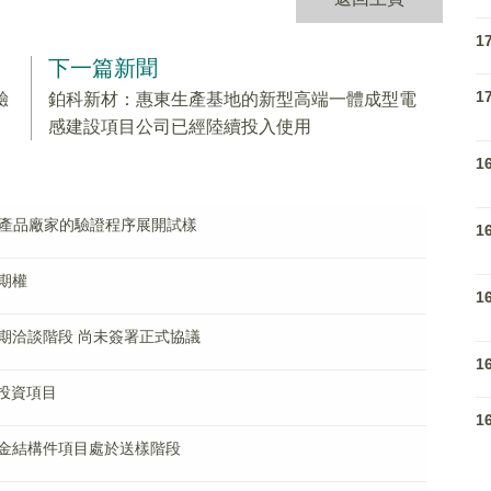
1
下一篇新聞
1
驗
鉑科新材：惠東生產基地的新型高端一體成型電
感建設項目公司已經陸續投入使用
1
子產品廠家的驗證程序展開試樣
1
期權
1
期洽談階段 尚未簽署正式協議
1
投資項目
1
金結構件項目處於送樣階段