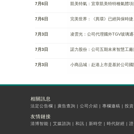
7月6日
凱美特氣：宜章凱美特特種氣體項
7月6日
完美世界：《異環》已經與保時捷
7月3日
凌雲光：公司代理國外TGV玻璃
7月3日
諾力股份：公司五期未來智慧工廠
7月3日
小商品城：赴港上市是基於公司國
相關訊息
法定公告欄
|
廣告查詢
|
公司介紹
|
專欄邀稿
|
投資
友情鏈接
清博智能
|
艾媒諮詢
|
和訊
|
新時空
|
時代財經
|
證