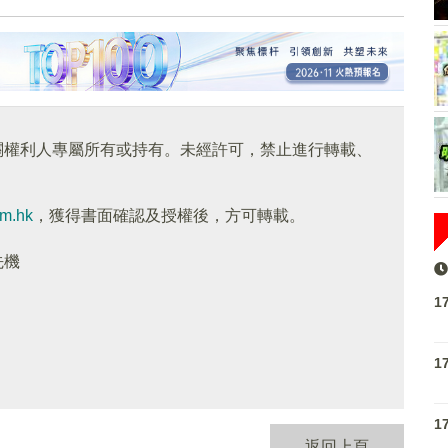
關權利人專屬所有或持有。未經許可，禁止進行轉載、
om.hk
，獲得書面確認及授權後，方可轉載。
先機
1
1
1
返回上頁