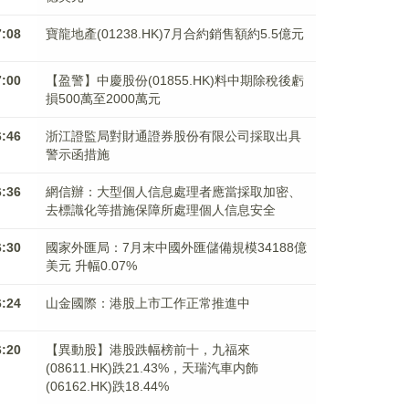
7:08
寶龍地產(01238.HK)7月合約銷售額約5.5億元
7:00
【盈警】中慶股份(01855.HK)料中期除稅後虧
損500萬至2000萬元
6:46
浙江證監局對財通證券股份有限公司採取出具
警示函措施
6:36
網信辦：大型個人信息處理者應當採取加密、
去標識化等措施保障所處理個人信息安全
6:30
國家外匯局：7月末中國外匯儲備規模34188億
美元 升幅0.07%
6:24
山金國際：港股上市工作正常推進中
6:20
【異動股】港股跌幅榜前十，九福來
(08611.HK)跌21.43%，天瑞汽車内飾
(06162.HK)跌18.44%