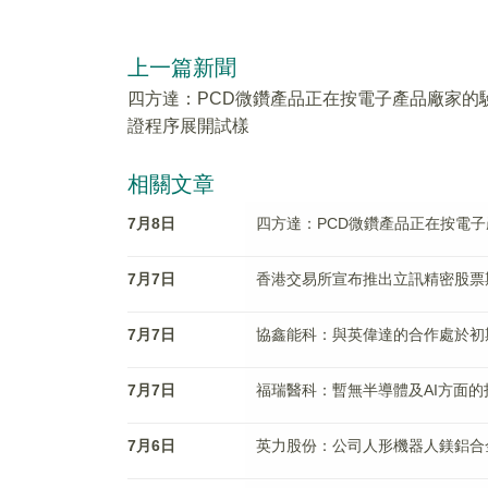
上一篇新聞
四方達：PCD微鑽產品正在按電子產品廠家的
證程序展開試樣
相關文章
7月8日
四方達：PCD微鑽產品正在按電
7月7日
香港交易所宣布推出立訊精密股票
7月7日
協鑫能科：與英偉達的合作處於初
7月7日
福瑞醫科：暫無半導體及AI方面的
7月6日
英力股份：公司人形機器人鎂鋁合