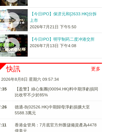
【今日IPO】保济元和[2633.HK]分拆
上市
2026年7月21日 下午5:50
【今日IPO】明宇制药二度冲港交所
2026年7月13日 下午4:08
快訊
更多
2026年8月8日 星期六 09:57:34
7:35
【盈警】綠心集團(00094.HK)料中期淨虧損同
比收窄不少於85%
7:26
德適-B(02526.HK)中期歸母淨虧損擴大至
5588.3萬元
7:11
香港金管局：7月底官方外匯儲備資產為4478
億美元