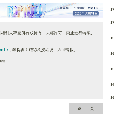
1
1
關權利人專屬所有或持有。未經許可，禁止進行轉載、
1
om.hk
，獲得書面確認及授權後，方可轉載。
1
先機
1
1
1
返回上頁