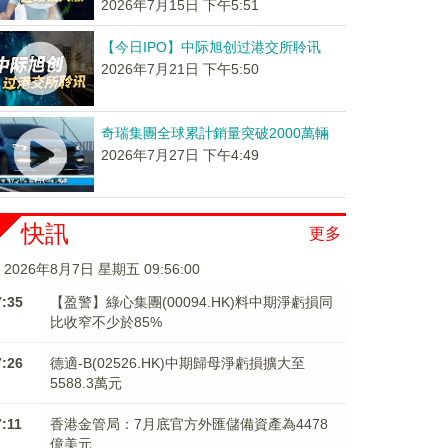
2026年7月15日 下午5:51
【今日IPO】中际旭创过港交所聆讯
2026年7月21日 下午5:50
奇瑞集團全球累計銷量突破2000萬輛
2026年7月27日 下午4:49
快訊
更多
2026年8月7日 星期五 09:56:01
7:35
【盈警】綠心集團(00094.HK)料中期淨虧損同
比收窄不少於85%
7:26
德適-B(02526.HK)中期歸母淨虧損擴大至
5588.3萬元
7:11
香港金管局：7月底官方外匯儲備資產為4478
億美元