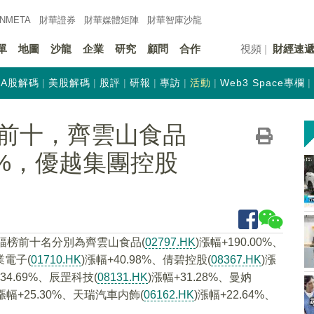
INMETA
財華證券
財華
媒體矩陣
財華
智庫沙龍
單
地圖
沙龍
企業
研究
顧問
合作
視頻
財經速
A股解碼
美股解碼
股評
研報
專訪
活動
Web3 Space專欄
前十，齊雲山食品
0.00%，優越集團控股
幅榜前十名分別為齊雲山食品(
02797.HK
)漲幅+190.00%、
業電子(
01710.HK
)漲幅+40.98%、倩碧控股(
08367.HK
)漲
+34.69%、辰罡科技(
08131.HK
)漲幅+31.28%、曼妠
)漲幅+25.30%、天瑞汽車内飾(
06162.HK
)漲幅+22.64%、