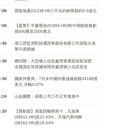
7:08
寶龍地產(01238.HK)7月合約銷售額約5.5億元
7:00
【盈警】中慶股份(01855.HK)料中期除稅後虧
損500萬至2000萬元
6:46
浙江證監局對財通證券股份有限公司採取出具
警示函措施
6:36
網信辦：大型個人信息處理者應當採取加密、
去標識化等措施保障所處理個人信息安全
6:30
國家外匯局：7月末中國外匯儲備規模34188億
美元 升幅0.07%
6:24
山金國際：港股上市工作正常推進中
6:20
【異動股】港股跌幅榜前十，九福來
(08611.HK)跌21.43%，天瑞汽車内飾
(06162.HK)跌18.44%