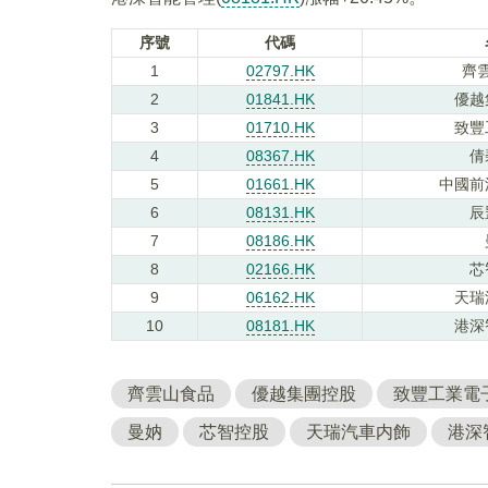
序號
代碼
1
02797.HK
齊
2
01841.HK
優越
3
01710.HK
致豐
4
08367.HK
倩
5
01661.HK
中國前
6
08131.HK
辰
7
08186.HK
8
02166.HK
芯
9
06162.HK
天瑞
10
08181.HK
港深
齊雲山食品
優越集團控股
致豐工業電
曼妠
芯智控股
天瑞汽車内飾
港深