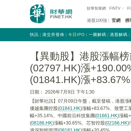
財華智庫網
FINTV
F
港股100強
官網
榜
快訊
港交所發佈
今日IPO
一圖解碼
港股解碼
【異動股】港股漲幅榜
(02797.HK)漲+19
(01841.HK)漲+83.67%
日期：
2026年7月9日 下午1:30
【財華社訊】07月09日午盤，截至發稿，港股漲
優越集團控股(
01841.HK
)漲幅+83.67%、致豐工
幅+35.14%、中國前沿科技集團(
01661.HK
)漲幅
(
08186.HK
)漲幅+30.65%、芯智控股(
02166.HK
港深智能管理(
08181.HK
)漲幅+20.45%。