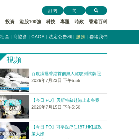
訂閱
简
遞
投資
港股100強
科技
專題
時政
香港百科
社區
商協會
CAGA
法定公告欄
服務
聯絡我們
視頻
百度獲批香港首個無人駕駛測試牌照
2026年7月23日 下午5:55
【今日IPO】贝斯特获赴港上市备案
2026年7月15日 下午5:50
【今日IPO】可孚医疗[1187.HK]迎政
策大涨