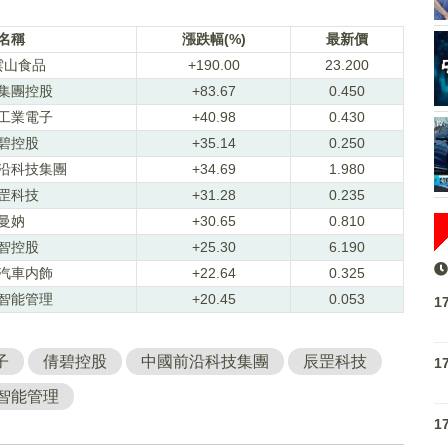
名稱
漲跌幅(%)
最新價
雲山食品
+190.00
23.200
集團控股
+83.67
0.450
工業電子
+40.98
0.430
碧控股
+35.14
0.250
沿科技集團
+34.69
1.980
罡科技
+31.28
0.235
曼妠
+30.65
0.810
智控股
+25.30
6.190
汽車内飾
+22.64
0.325
智能管理
+20.45
0.053
1
子
倩碧控股
中國前沿科技集團
辰罡科技
1
智能管理
1