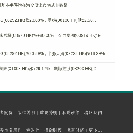
l和深圳基本半導體在港交所上市儀式並致辭
292.HK)跌23.08%，曼妠(08186.HK)跌22.50%
8570.HK)漲+80.00%，金力集團(03919.HK)漲
292.HK)跌23.59%，卡撒天嬌(02223.HK)跌18.29%
608.HK)漲+29.17%，凱順控股(08203.HK)漲
者關係
|
版權聲明
|
重要聲明
|
私隱政策
|
聯絡我們
券市場周刊
|
壹財信
|
權衡財經
|
攬富財經
|
更多...