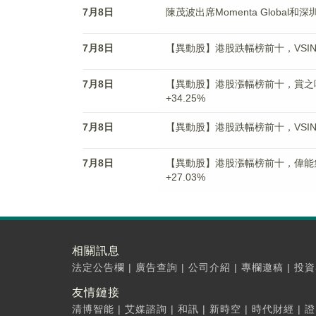
7月8日
陳茂波出席Momenta Globa
7月8日
【異動股】港股跌幅榜前十，VSING(08
7月8日
【異動股】港股漲幅榜前十，賞之味股權(0
+34.25%
7月8日
【異動股】港股跌幅榜前十，VSING(08
7月8日
【異動股】港股漲幅榜前十，偉能集團(01
+27.03%
相關訊息
法定公告欄
|
廣告查詢
|
公司介紹
|
專欄邀稿
|
投資
友情鏈接
清博智能
|
艾媒諮詢
|
和訊
|
新時空
|
時代財經
|
證