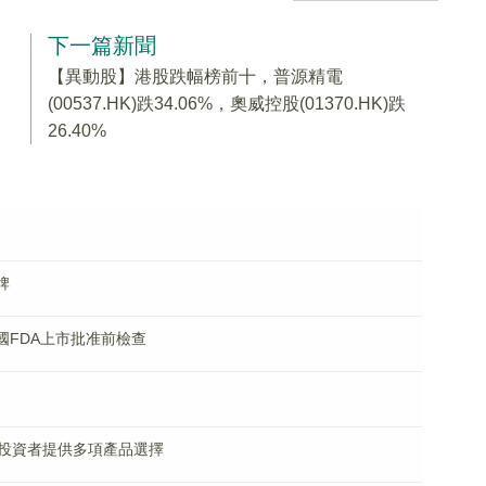
下一篇新聞
【異動股】港股跌幅榜前十，普源精電
(00537.HK)跌34.06%，奧威控股(01370.HK)跌
26.40%
停牌
國FDA上市批准前檢查
投資者提供多項產品選擇