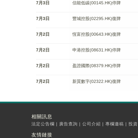
7月3日
信能低碳(00145.HK)停牌
7月3日
豐城控股(02295.HK)復牌
7月2日
恆富控股(00643.HK)復牌
7月2日
申港控股(08631.HK)停牌
7月2日
盈證國際(08379.HK)停牌
7月2日
新質數字(02322.HK)復牌
相關訊息
法定公告欄
|
廣告查詢
|
公司介紹
|
專欄邀稿
|
投資
友情鏈接