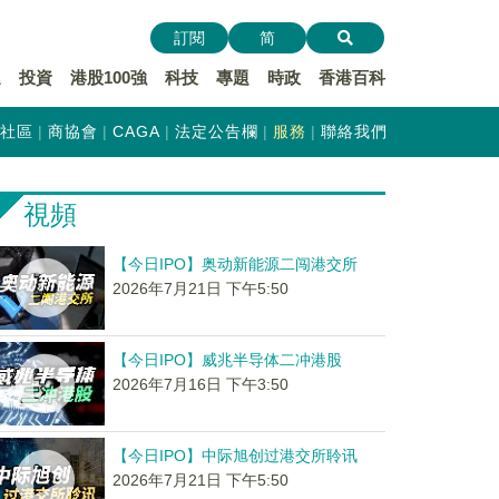
訂閱
简
遞
投資
港股100強
科技
專題
時政
香港百科
社區
商協會
CAGA
法定公告欄
服務
聯絡我們
視頻
【今日IPO】奥动新能源二闯港交所
2026年7月21日 下午5:50
【今日IPO】威兆半导体二冲港股
2026年7月16日 下午3:50
【今日IPO】中际旭创过港交所聆讯
2026年7月21日 下午5:50