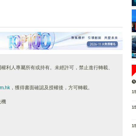
關權利人專屬所有或持有。未經許可，禁止進行轉載、
om.hk
，獲得書面確認及授權後，方可轉載。
1
先機
1
1