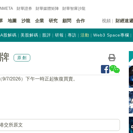
INMETA
財華證券
財華
媒體矩陣
財華
智庫沙龍
單
地圖
沙龍
企業
研究
顧問
合作
視頻
財經速
A股解碼
美股解碼
股評
研報
專訪
活動
Web3 Space專欄
復牌
原創
9/7/2026）下午一時正起恢復買賣。
港交所原文