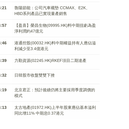
5:21
魯陽節能：公司汽車襯墊 CCMAX、E2K、
HBD系列產品已實現量產銷售
4:57
【盈喜】榮昌生物(09995.HK)料中期扭虧為盈
淨利潤約47億元
4:46
港通控股(00032.HK)料中期權益持有人應佔溢
利減少至3.4億港元
4:39
力勤資源(02245.HK)RKEF項目二期達產
4:32
日韓股市收盤雙雙下挫
4:19
北京君正：預計後續仍將主要採用季度調價的
模式
4:13
太古地產(01972.HK)上半年股東應佔基本溢利
同比增11% 中期息0.37港元