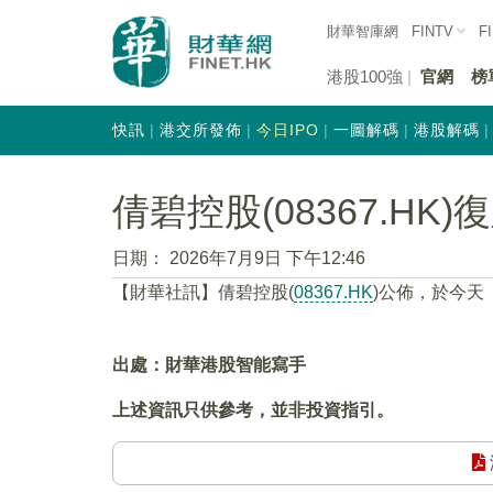
財華智庫網
FINTV
F
港股100強
官網
榜
快訊
港交所發佈
今日IPO
一圖解碼
港股解碼
倩碧控股(08367.HK)
日期：
2026年7月9日 下午12:46
【財華社訊】倩碧控股(
08367.HK
)公佈，於今天（
出處：財華港股智能寫手
上述資訊只供參考，並非投資指引。