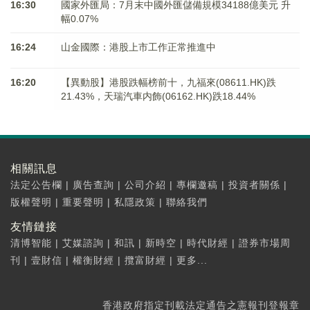
16:30
國家外匯局：7月末中國外匯儲備規模34188億美元 升
幅0.07%
16:24
山金國際：港股上市工作正常推進中
16:20
【異動股】港股跌幅榜前十，九福來(08611.HK)跌
21.43%，天瑞汽車内飾(06162.HK)跌18.44%
相關訊息
法定公告欄
|
廣告查詢
|
公司介紹
|
專欄邀稿
|
投資者關係
|
版權聲明
|
重要聲明
|
私隱政策
|
聯絡我們
友情鏈接
清博智能
|
艾媒諮詢
|
和訊
|
新時空
|
時代財經
|
證券市場周
刊
|
壹財信
|
權衡財經
|
攬富財經
|
更多...
香港政府指定刊載法定通告之憲報刊登報章