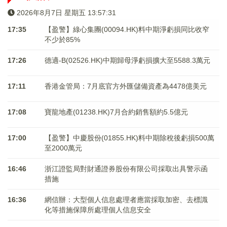
2026年8月7日 星期五 13:57:32
17:35
【盈警】綠心集團(00094.HK)料中期淨虧損同比收窄
不少於85%
17:26
德適-B(02526.HK)中期歸母淨虧損擴大至5588.3萬元
17:11
香港金管局：7月底官方外匯儲備資產為4478億美元
17:08
寶龍地產(01238.HK)7月合約銷售額約5.5億元
17:00
【盈警】中慶股份(01855.HK)料中期除稅後虧損500萬
至2000萬元
16:46
浙江證監局對財通證券股份有限公司採取出具警示函
措施
16:36
網信辦：大型個人信息處理者應當採取加密、去標識
化等措施保障所處理個人信息安全