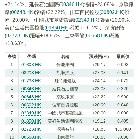
+24.14%、延長石油國際(
00346.HK
)漲幅+23.08%、京玖康
療(
00648.HK
)漲幅+22.22%、佳華百貨控股(
00602.HK
)漲
幅+20.00%、中國城市基礎設施(
02349.HK
)漲幅+20.00%、
美好生活集團控股(
01850.HK
)漲幅+19.12%、深演智能
(
02723.HK
)漲幅+18.85%、山東墨龍(
00568.HK
)漲幅
+18.63%。
序號
代碼
名稱
漲跌幅(%)
最新價
1
01608.HK
偉能集團
+29.17
0.093
2
08203.HK
凱順控股
+27.03
0.141
3
01738.HK
飛尚無煙煤
+24.14
0.072
4
00346.HK
延長石油國際
+23.08
0.320
5
00648.HK
京玖康療
+22.22
0.990
6
00602.HK
佳華百貨控股
+20.00
0.048
7
02349.HK
中國城市基礎設施
+20.00
0.090
8
01850.HK
美好生活集團控股
+19.12
0.405
9
02723.HK
深演智能
+18.85
435.000
10
00568.HK
山東墨龍
+18.63
5.030