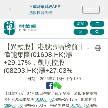
財華智庫網
FINTV
FINMETA
財華證券
媒體矩陣
下載財華財經APP
×
下載APP
智庫沙龍
聯絡我們
把握投資先機
訂閱
简
【異動股】港股漲幅榜前十，
偉能集團(01608.HK)漲
+29.17%，凱順控股
(08203.HK)漲+27.03%
日期：
2026年7月8日 下午1:30
【財華社訊】07月08日午盤，截至發稿，港股漲幅榜前十
名分別為偉能集團(
01608.HK
)漲幅+29.17%、凱順控股
(
08203.HK
)漲幅+27.03%、飛尚無煙煤(
01738.HK
)漲幅