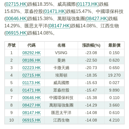
(
02715.HK
)跌幅18.35%、威高國際(
01173.HK
)跌幅
15.63%、眾淼控股(
01471.HK
)跌幅15.47%、中國環保科技
(
00646.HK
)跌幅15.38%、萬順瑞強集團(
08427.HK
)跌幅
14.29%、匯思太平洋(
08147.HK
)跌幅14.08%、江西生物
(
06915.HK
)跌幅14.08%。
序號
代碼
名稱
漲跌幅(%)
最新價
1
08292.HK
VSING
-23.08
0.150
2
08186.HK
曼妠
-22.50
0.620
3
02223.HK
卡撒天嬌
-20.73
0.650
4
02715.HK
埃斯頓
-18.35
19.270
5
01173.HK
威高國際
-15.63
0.027
6
01471.HK
眾淼控股
-15.47
9.890
7
00646.HK
中國環保科技
-15.38
0.110
8
08427.HK
萬順瑞強集團
-14.29
3.660
9
08147.HK
匯思太平洋
-14.08
0.610
10
06915.HK
江西生物
-14.08
4.210