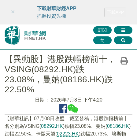
財華智庫網
FINTV
FINMETA
財華證券
媒體矩陣
下載財華財經APP
×
下載APP
智庫沙龍
聯絡我們
把握投資先機
訂閱
简
【異動股】港股跌幅榜前十，
VSING(08292.HK)跌
23.08%，曼妠(08186.HK)跌
22.50%
日期：
2026年7月8日 下午4:20
【財華社訊】07月08日收盤，截至發稿，港股跌幅榜前十
名分別為VSING(
08292.HK
)跌幅23.08%、曼妠(
08186.HK
)
跌幅22.50%、卡撒天嬌(
02223.HK
)跌幅20.73%、埃斯頓