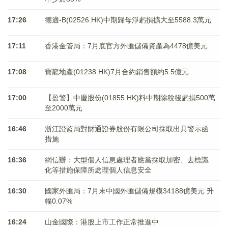
17:26
德適-B(02526.HK)中期歸母淨虧損擴大至5588.3萬元
17:11
香港金管局：7月底官方外匯儲備資產為4478億美元
17:08
寶龍地產(01238.HK)7月合約銷售額約5.5億元
17:00
【盈警】中慶股份(01855.HK)料中期除稅後虧損500萬
至2000萬元
16:46
浙江證監局對財通證券股份有限公司採取出具警示函
措施
16:36
網信辦：大型個人信息處理者應當採取加密、去標識
化等措施保障所處理個人信息安全
16:30
國家外匯局：7月末中國外匯儲備規模34188億美元 升
幅0.07%
16:24
山金國際：港股上市工作正常推進中