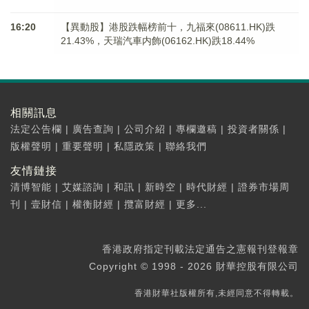
16:20
【異動股】港股跌幅榜前十，九福來(08611.HK)跌
21.43%，天瑞汽車内飾(06162.HK)跌18.44%
相關訊息
法定公告欄
|
廣告查詢
|
公司介紹
|
專欄邀稿
|
投資者關係
|
版權聲明
|
重要聲明
|
私隱政策
|
聯絡我們
友情鏈接
清博智能
|
艾媒諮詢
|
和訊
|
新時空
|
時代財經
|
證券市場周
刊
|
壹財信
|
權衡財經
|
攬富財經
|
更多...
香港政府指定刊載法定通告之憲報刊登報章
Copyright © 1998 - 2026 財華控股有限公司
香港財華社版權所有,未經同意不得轉載。