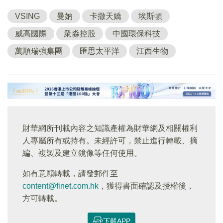
VSING
曼妠
卡撒天嬌
埃斯頓
威高國際
衆淼控股
中國環保科技
萬順瑞強集團
匯思太平洋
江西生物
財華網所刊載內容之知識產權為財華網及相關權利
人專屬所有或持有。未經許可，禁止進行轉載、摘
編、複製及建立鏡像等任何使用。
如有意願轉載，請發郵件至
content@finet.com.hk
，獲得書面確認及授權後，
方可轉載。
下載APP