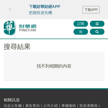
財華智庫網
FINTV
FINMETA
財華證券
媒體矩陣
下載財華財經APP
×
下載APP
智庫沙龍
聯絡我們
把握投資先機
訂閱
简
搜尋結果
找不到相關的內容
相關訊息
法定公告欄
|
廣告查詢
|
公司介紹
|
專欄邀稿
|
投資者關係
|