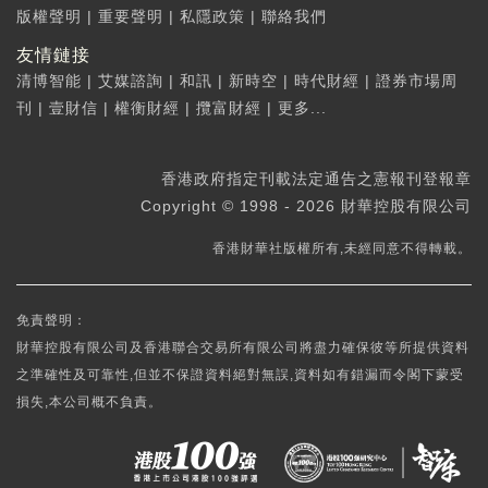
版權聲明
|
重要聲明
|
私隱政策
|
聯絡我們
友情鏈接
清博智能
|
艾媒諮詢
|
和訊
|
新時空
|
時代財經
|
證券市場周
刊
|
壹財信
|
權衡財經
|
攬富財經
|
更多...
香港政府指定刊載法定通告之憲報刊登報章
Copyright © 1998 - 2026 財華控股有限公司
香港財華社版權所有,未經同意不得轉載。
免責聲明：
財華控股有限公司及香港聯合交易所有限公司將盡力確保彼等所提供資料
之準確性及可靠性,但並不保證資料絕對無誤,資料如有錯漏而令閣下蒙受
損失,本公司概不負責。