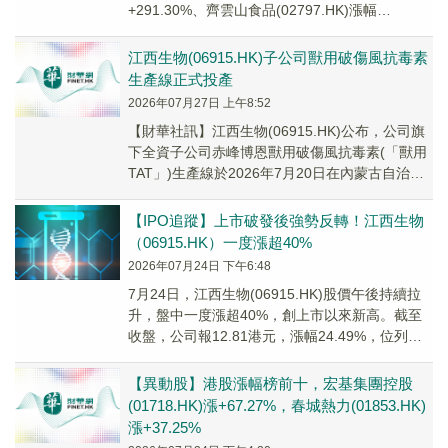
+291.30%、齊雲山食品(02797.HK)漲幅
+107.51%、名仕快相(...
江西生物(06915.HK)子公司獸用破傷風抗毒素
生產線正式投產
2026年07月27日 上午8:52
【財華社訊】江西生物(06915.HK)公布，公司旗
下全資子公司赤峰博恩獸用破傷風抗毒素(「獸用
TAT」)生產線於2026年7月20日在內蒙古自治區
赤峰市正式投產。獸用TAT主要...
【IPO追蹤】上市破發後強勢反轉！江西生物
（06915.HK）一度漲超40%
2026年07月24日 下午6:48
7月24日，江西生物(06915.HK)股價午後持續拉
升，盤中一度漲超40%，創上市以來新高。截至
收盤，公司報12.81港元，漲幅24.49%，位列今
日港股漲幅榜前列。
【異動股】港股漲幅榜前十，宏基集團控股
(01718.HK)漲+67.27%，春城熱力(01853.HK)
漲+37.25%