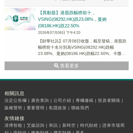
+37.50%、齊雲山食品(...
【異動股】港股跌幅榜前十，
VSING(08292.HK)跌23.08%，曼妠
(08186.HK)跌22.50%
2026年07月08日 下午4:20
【財華社訊】07月08日收盤，截至發稿，港股跌
幅榜前十名分別為VSING(08292.HK)跌幅
23.08%、曼妠(08186.HK)跌幅22.50%、卡撒天
嬌(02223.HK...
查看更多
相關訊息
法定公告欄
|
廣告查詢
|
公司介紹
|
專欄邀稿
|
投資者關係
|
版權聲明
|
重要聲明
|
私隱政策
|
聯絡我們
友情鏈接
清博智能
|
艾媒諮詢
|
和訊
|
新時空
|
時代財經
|
證券市場周
刊
|
壹財信
|
權衡財經
|
攬富財經
|
更多...