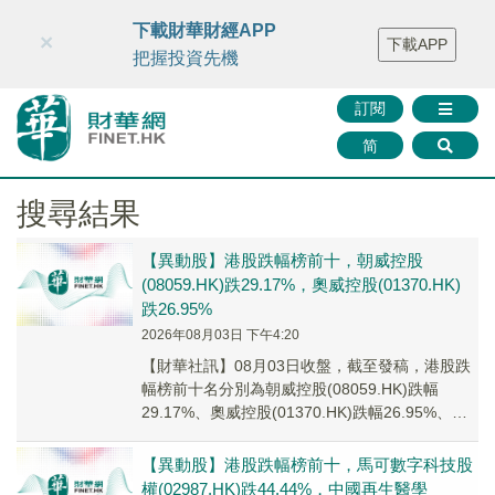
財華智庫網
FINTV
FINMETA
財華證券
媒體矩陣
下載財華財經APP
×
下載APP
智庫沙龍
聯絡我們
把握投資先機
訂閱
简
搜尋結果
【異動股】港股跌幅榜前十，朝威控股
(08059.HK)跌29.17%，奧威控股(01370.HK)
跌26.95%
2026年08月03日 下午4:20
【財華社訊】08月03日收盤，截至發稿，港股跌
幅榜前十名分別為朝威控股(08059.HK)跌幅
29.17%、奧威控股(01370.HK)跌幅26.95%、偉
俊集團控股(01013...
【異動股】港股跌幅榜前十，馬可數字科技股
權(02987.HK)跌44.44%，中國再生醫學