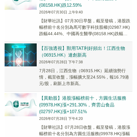
(08158.HK)跌12.59%
2026年07月30日 上午9:40
【財華社訊】07月30日早盤，截至發稿，港股跌
幅榜前十名分別為馬可數字科技股權(02987.HK)
跌幅44.44%、中國再生醫學(08158.HK)跌幅
12.59%、江西生物(0...
【百強透視】獸用TAT利好頻出！江西生物
（06915.HK）連創新高
2026年07月28日 下午7:38
7月28日，江西生物（06915.HK）延續強勢行
情，截至收盤，漲幅擴大至24.55%，報16.79港
元/股，刷新上市新高。
【異動股】港股漲幅榜前十，方圓生活服務
(09978.HK)漲+291.30%，齊雲山食品
(02797.HK)漲+107.51%
2026年07月28日 下午4:20
【財華社訊】07月28日收盤，截至發稿，港股漲
幅榜前十名分別為方圓生活服務(09978.HK)漲幅