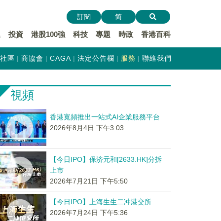
訂閱
简
遞
投資
港股100強
科技
專題
時政
香港百科
社區
商協會
CAGA
法定公告欄
服務
聯絡我們
視頻
香港寬頻推出一站式AI企業服務平台
2026年8月4日 下午3:03
【今日IPO】保济元和[2633.HK]分拆
上市
2026年7月21日 下午5:50
【今日IPO】上海生生二冲港交所
2026年7月24日 下午5:36