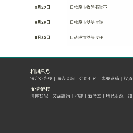
6月29日
日韓股市收盤漲跌不一
6月26日
日韓股市雙雙收跌
6月25日
日韓股市雙雙收漲
相關訊息
法定公告欄
|
廣告查詢
|
公司介紹
|
專欄邀稿
|
投資
友情鏈接
清博智能
|
艾媒諮詢
|
和訊
|
新時空
|
時代財經
|
證