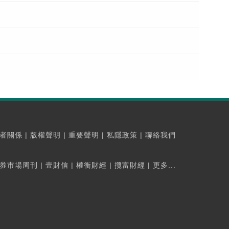
者關係
|
版權聲明
|
重要聲明
|
私隱政策
|
聯絡我們
券市場周刊
|
壹財信
|
權衡財經
|
攬富財經
|
更多...