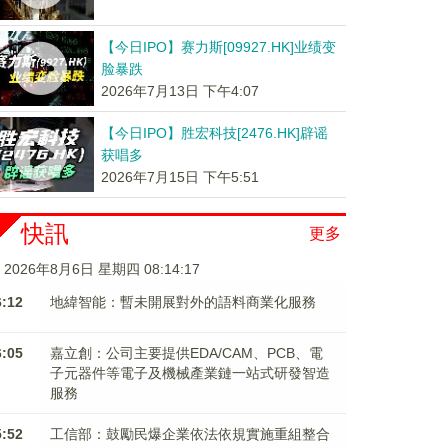
【今日IPO】赛力斯[09927.HK]业绩变
脸暴跌
2026年7月13日 下午4:07
【今日IPO】胜宏科技[2476.HK]辟谣
获唱多
2026年7月15日 下午5:51
快訊
更多
2026年8月6日 星期四 08:14:18
6:12
地緯智能：暫未開展對外的語料商業化服務
6:05
嘉立創：公司主要提供EDA/CAM、PCB、電
子元器件等電子及機械產業鏈一站式研發智造
服務
5:52
工信部：鼓勵民爆企業依法依規實施重組整合