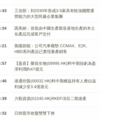
5:43
工信部：到2030年形成3-5家具有較強國際運
營能力的大型民爆企業集團
5:34
因美納：首批由中國生產製造基地生產的本土
化產品完成客戶交付
5:21
魯陽節能：公司汽車襯墊 CCMAX、E2K、
HBD系列產品已實現量產銷售
4:57
【盈喜】榮昌生物(09995.HK)料中期扭虧為盈
淨利潤約47億元
4:46
港通控股(00032.HK)料中期權益持有人應佔溢
利減少至3.4億港元
4:39
力勤資源(02245.HK)RKEF項目二期達產
4:32
日韓股市收盤雙雙下挫