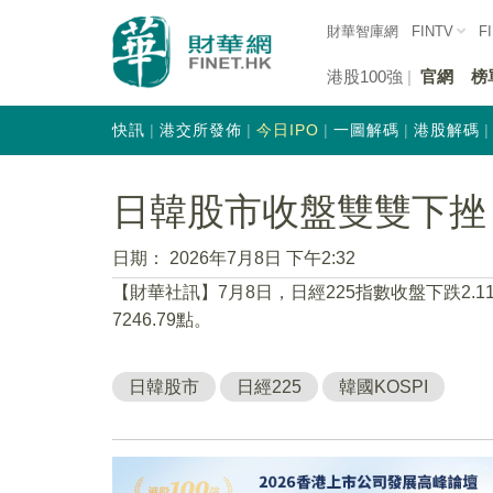
財華智庫網
FINTV
F
港股100強
官網
榜
快訊
港交所發佈
今日IPO
一圖解碼
港股解碼
日韓股市收盤雙雙下挫
日期：
2026年7月8日 下午2:32
【財華社訊】7月8日，日經225指數收盤下跌2.11%
7246.79點。
日韓股市
日經225
韓國KOSPI