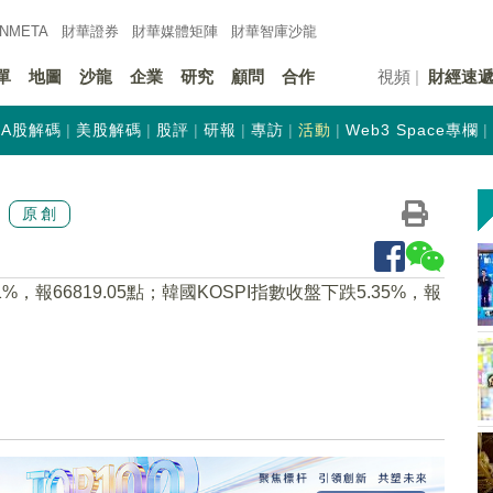
INMETA
財華證券
財華
媒體矩陣
財華
智庫沙龍
單
地圖
沙龍
企業
研究
顧問
合作
視頻
財經速
A股解碼
美股解碼
股評
研報
專訪
活動
Web3 Space專欄
原創
，報66819.05點；韓國KOSPI指數收盤下跌5.35%，報