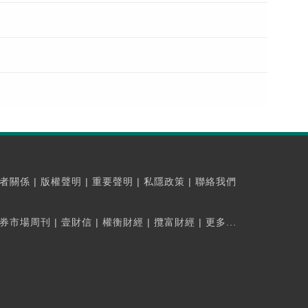
者關係
|
版權聲明
|
重要聲明
|
私隱政策
|
聯絡我們
券市場周刊
|
壹財信
|
權衡財經
|
攬富財經
|
更多...