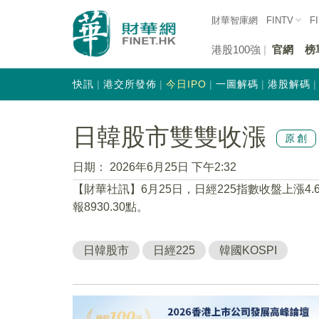
財華智庫網
FINTV
F
港股100強
官網
榜
快訊
港交所發佈
今日IPO
一圖解碼
港股解碼
日韓股市雙雙收漲
原創
日期：
2026年6月25日 下午2:32
【財華社訊】6月25日，日經225指數收盤上漲4.61
報8930.30點。
日韓股市
日經225
韓國KOSPI