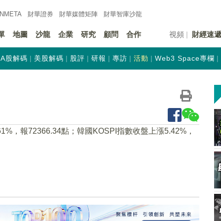
INMETA
財華證券
財華
媒體矩陣
財華
智庫沙龍
單
地圖
沙龍
企業
研究
顧問
合作
視頻
財經速
A股解碼
美股解碼
股評
研報
專訪
活動
Web3 Space專欄
%，報72366.34點；韓國KOSPI指數收盤上漲5.42%，