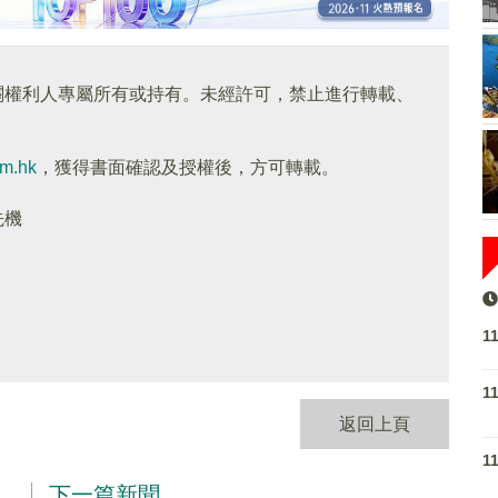
關權利人專屬所有或持有。未經許可，禁止進行轉載、
om.hk
，獲得書面確認及授權後，方可轉載。
先機
1
1
返回上頁
1
下一篇新聞