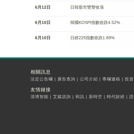
6月12日
日韓股市雙雙收漲
6月10日
韓國KOSPI指數收跌4.52%
6月10日
日經225指數收跌1.89%
相關訊息
法定公告欄
|
廣告查詢
|
公司介紹
|
專欄邀稿
|
投資
友情鏈接
清博智能
|
艾媒諮詢
|
和訊
|
新時空
|
時代財經
|
證