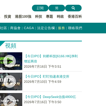
訂閱
简
遞
投資
港股100強
科技
專題
時政
香港百科
社區
商協會
CAGA
法定公告欄
服務
聯絡我們
視頻
【今日IPO】剑桥科技[6166.HK]净利
增近两倍
2026年7月16日 下午3:51
【今日IPO】盯盯拍递表港交所
2026年7月10日 下午4:59
【今日IPO】DeepSeek估值4800亿
2026年7月16日 下午3:50