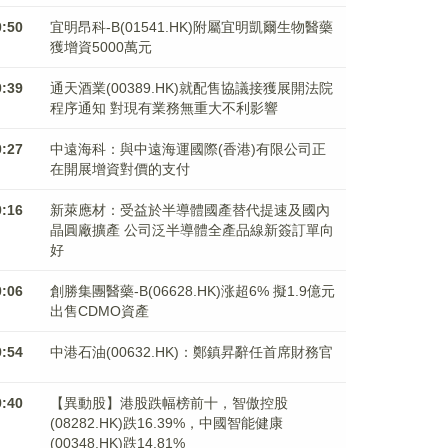
0:50
宜明昂科-B(01541.HK)附屬宜明凱爾生物醫藥
獲增資5000萬元
0:39
通天酒業(00389.HK)就配售協議接獲展開法院
程序通知 對現有業務無重大不利影響
0:27
中遠海科：與中遠海運國際(香港)有限公司正
在開展增資對價的支付
0:16
新萊應材：受益於半導體國產替代提速及國內
晶圓廠擴產 公司泛半導體全產品線新簽訂單向
好
0:06
創勝集團醫藥-B(06628.HK)涨超6% 擬1.9億元
出售CDMO資產
9:54
中港石油(00632.HK)：鄭鎮昇辭任首席財務官
9:40
【異動股】港股跌幅榜前十，智傲控股
(08282.HK)跌16.39%，中國智能健康
(00348.HK)跌14.81%