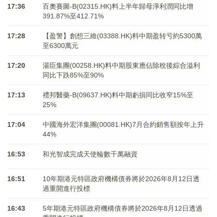
17:36
百奧賽圖-B(02315.HK)料上半年歸母淨利潤同比增
391.87%至412.71%
17:28
【盈警】創想三維(03388.HK)料中期盈转亏約5300萬
至6300萬元
17:20
湯臣集團(00258.HK)料中期股東應佔除稅後綜合溢利
同比下跌85%至90%
17:13
禮邦醫藥-B(09637.HK)料中期虧損同比收窄15%至
25%
17:04
中國海外宏洋集團(00081.HK)7月合約銷售額按年上升
44%
16:53
和光智成完成天使輪數千萬融資
16:51
10年期港元特區政府機構債券將於2026年8月12日透
過重開進行投標
16:43
5年期港元特區政府機構債券將於2026年8月12日透過