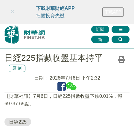
財華智庫網
FINTV
FINMETA
財華證券
媒體矩陣
下載財華財經APP
×
下載APP
智庫沙龍
聯絡我們
把握投資先機
訂閱
简
日經225指數收盤基本持平
原創
日期：
2026年7月6日 下午2:32
【財華社訊】7月6日，日經225指數收盤下跌0.01%，報
69737.69點。
日經225