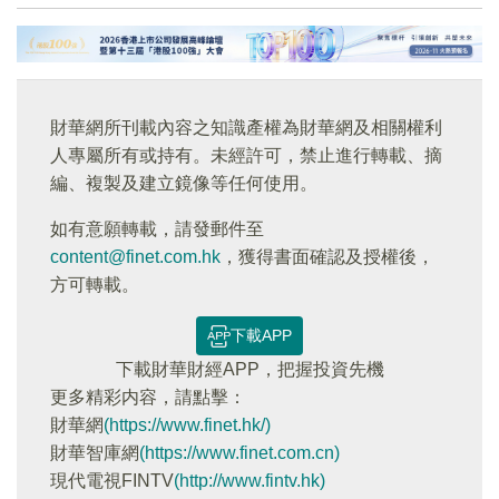
財華網所刊載內容之知識產權為財華網及相關權利
人專屬所有或持有。未經許可，禁止進行轉載、摘
編、複製及建立鏡像等任何使用。
如有意願轉載，請發郵件至
content@finet.com.hk
，獲得書面確認及授權後，
方可轉載。
下載APP
下載財華財經APP，把握投資先機
更多精彩内容，請點擊：
財華網
(https://www.finet.hk/)
財華智庫網
(https://www.finet.com.cn)
現代電視FINTV
(http://www.fintv.hk)