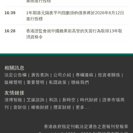
重開進行投標
16:39
1年期港元隔夜平均指數掛鉤債券將於2026年8月12日
進行投標
16:28
香港證監會就中國糖果前高管的失當行為取得13年取
消資格令
相關訊息
法定公告欄
|
廣告查詢
|
公司介紹
|
專欄邀稿
|
投資者關係
|
版權聲明
|
重要聲明
|
私隱政策
|
聯絡我們
友情鏈接
清博智能
|
艾媒諮詢
|
和訊
|
新時空
|
時代財經
|
證券市場周
刊
|
壹財信
|
權衡財經
|
攬富財經
|
更多...
香港政府指定刊載法定通告之憲報刊登報章