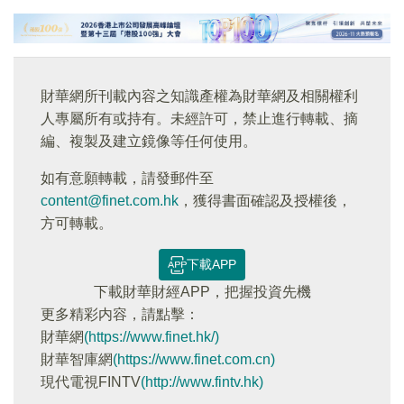
財華網所刊載內容之知識產權為財華網及相關權利
人專屬所有或持有。未經許可，禁止進行轉載、摘
編、複製及建立鏡像等任何使用。
如有意願轉載，請發郵件至
content@finet.com.hk
，獲得書面確認及授權後，
方可轉載。
下載APP
下載財華財經APP，把握投資先機
更多精彩内容，請點擊：
財華網
(https://www.finet.hk/)
財華智庫網
(https://www.finet.com.cn)
現代電視FINTV
(http://www.fintv.hk)