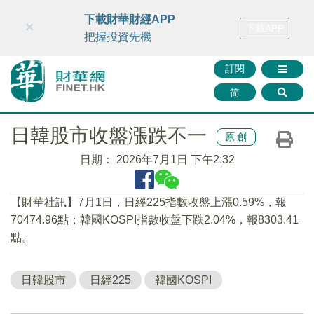
財華智庫網
FINTV
FINMETA
財華證券
媒體矩陣
下載財華財經APP
×
下載APP
智庫沙龍
聯絡我們
把握投資先機
訂閱
简
日韓股市收盤漲跌不一
原創
日期：
2026年7月1日 下午2:32
【財華社訊】7月1日，日經225指數收盤上漲0.59%，報
70474.96點；韓國KOSPI指數收盤下跌2.04%，報8303.41
點。
日韓股市
日經225
韓國KOSPI