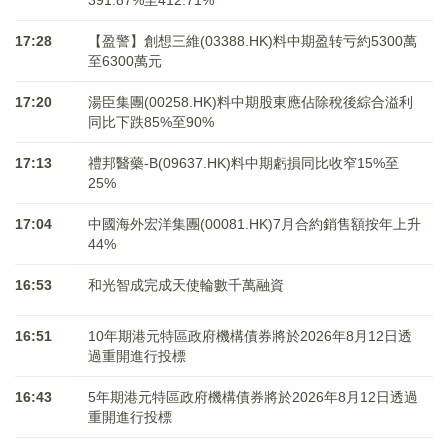
391.87%至412.71%
17:28
【盈警】創想三維(03388.HK)料中期盈转亏約5300萬
至6300萬元
17:20
湯臣集團(00258.HK)料中期股東應佔除稅後綜合溢利
同比下跌85%至90%
17:13
禮邦醫藥-B(09637.HK)料中期虧損同比收窄15%至
25%
17:04
中國海外宏洋集團(00081.HK)7月合約銷售額按年上升
44%
16:53
和光智成完成天使輪數千萬融資
16:51
10年期港元特區政府機構債券將於2026年8月12日透
過重開進行投標
16:43
5年期港元特區政府機構債券將於2026年8月12日透過
重開進行投標