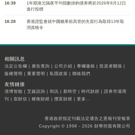
16:39
1年期港元隔夜平均指數掛鉤債券將於2026年8月12日
進行投標
16:28
香港證監會就中國糖果前高管的失當行為取得13年取
消資格令
相關訊息
法定公告欄
|
廣告查詢
|
公司介紹
|
專欄邀稿
|
投資者關係
|
版權聲明
|
重要聲明
|
私隱政策
|
聯絡我們
友情鏈接
清博智能
|
艾媒諮詢
|
和訊
|
新時空
|
時代財經
|
證券市場周
刊
|
壹財信
|
權衡財經
|
攬富財經
|
更多...
香港政府指定刊載法定通告之憲報刊登報章
Copyright © 1998 - 2026 財華控股有限公司