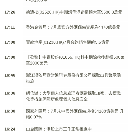
不少於85%
17:26
德適-B(02526.HK)中期歸母淨虧損擴大至5588.3萬元
17:11
香港金管局：7月底官方外匯儲備資產為4478億美元
17:08
寶龍地產(01238.HK)7月合約銷售額約5.5億元
17:00
【盈警】中慶股份(01855.HK)料中期除稅後虧損500萬
至2000萬元
16:46
浙江證監局對財通證券股份有限公司採取出具警示函
措施
16:36
網信辦：大型個人信息處理者應當採取加密、去標識
化等措施保障所處理個人信息安全
16:30
國家外匯局：7月末中國外匯儲備規模34188億美元 升
幅0.07%
16:24
山金國際：港股上市工作正常推進中