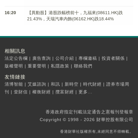
16:20
【異動股】港股跌幅榜前十，九福來(08611.HK)跌
21.43%，天瑞汽車内飾(06162.HK)跌18.44%
相關訊息
法定公告欄
|
廣告查詢
|
公司介紹
|
專欄邀稿
|
投資者關係
|
版權聲明
|
重要聲明
|
私隱政策
|
聯絡我們
友情鏈接
清博智能
|
艾媒諮詢
|
和訊
|
新時空
|
時代財經
|
證券市場周
刊
|
壹財信
|
權衡財經
|
攬富財經
|
更多...
香港政府指定刊載法定通告之憲報刊登報章
Copyright © 1998 - 2026 財華控股有限公司
香港財華社版權所有,未經同意不得轉載。