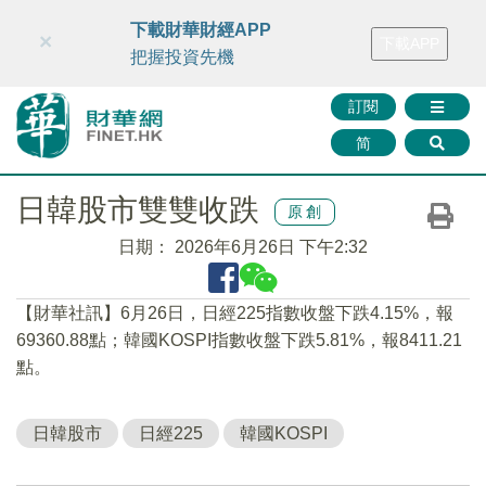
財華智庫網
FINTV
FINMETA
財華證券
媒體矩陣
下載財華財經APP
×
下載APP
智庫沙龍
聯絡我們
把握投資先機
訂閱
简
日韓股市雙雙收跌
原創
日期：
2026年6月26日 下午2:32
【財華社訊】6月26日，日經225指數收盤下跌4.15%，報
69360.88點；韓國KOSPI指數收盤下跌5.81%，報8411.21
點。
日韓股市
日經225
韓國KOSPI