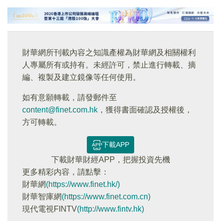
財華網所刊載內容之知識產權為財華網及相關權利
人專屬所有或持有。未經許可，禁止進行轉載、摘
編、複製及建立鏡像等任何使用。
如有意願轉載，請發郵件至
content@finet.com.hk
，獲得書面確認及授權後，
方可轉載。
下載APP
下載財華財經APP，把握投資先機
更多精彩内容，請點擊：
財華網
(https://www.finet.hk/)
財華智庫網
(https://www.finet.com.cn)
現代電視FINTV
(http://www.fintv.hk)