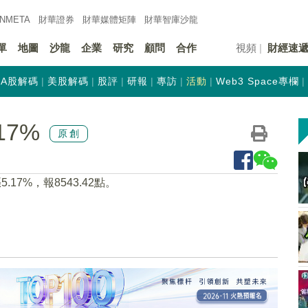
INMETA
財華證券
財華
媒體矩陣
財華
智庫沙龍
單
地圖
沙龍
企業
研究
顧問
合作
視頻
財經速
A股解碼
美股解碼
股評
研報
專訪
活動
Web3 Space專欄
17%
原創
17%，報8543.42點。