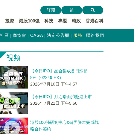
訂閱
简
遞
投資
港股100強
科技
專題
時政
香港百科
社區
商協會
CAGA
法定公告欄
服務
聯絡我們
視頻
【今日IPO】晶合集成首日涨超
8%（02249.HK）
2026年7月10日 下午4:57
【今日IPO】月之暗面拟赴港上市
2026年7月21日 下午5:50
港股100强研究中心&链界资本完成战
略合作签约