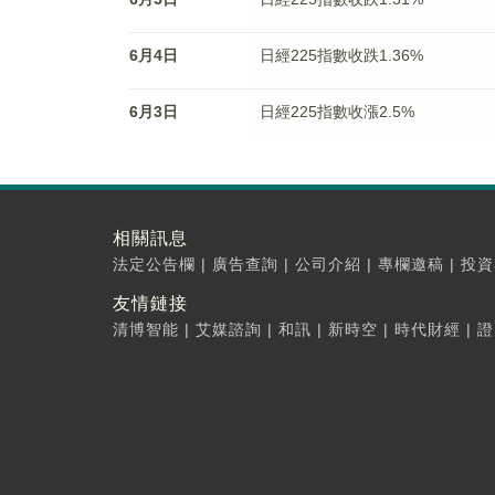
6月4日
日經225指數收跌1.36%
6月3日
日經225指數收漲2.5%
相關訊息
法定公告欄
|
廣告查詢
|
公司介紹
|
專欄邀稿
|
投資
友情鏈接
清博智能
|
艾媒諮詢
|
和訊
|
新時空
|
時代財經
|
證