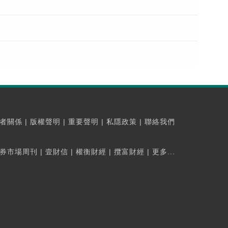
者關係
|
版權聲明
|
重要聲明
|
私隱政策
|
聯絡我們
券市場周刊
|
壹財信
|
權衡財經
|
攬富財經
|
更多...