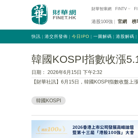
財華智庫網
FINTV
F
港股100強
官網
榜
快訊
港交所發佈
今日IPO
一圖解碼
港股解碼
韓國KOSPI指數收漲5.
日期：
2026年6月15日 下午2:32
【財華社訊】6月15日，韓國KOSPI指數收盤上漲5.
韓國KOSPI