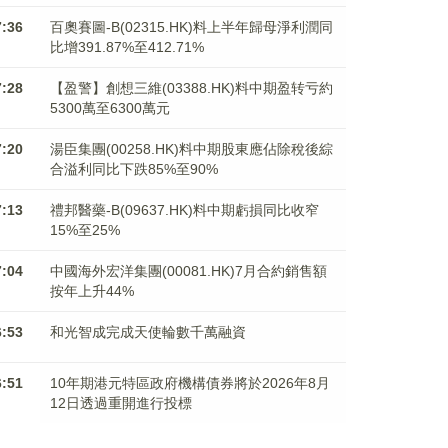
7:36
百奧賽圖-B(02315.HK)料上半年歸母淨利潤同
比增391.87%至412.71%
7:28
【盈警】創想三維(03388.HK)料中期盈转亏約
5300萬至6300萬元
7:20
湯臣集團(00258.HK)料中期股東應佔除稅後綜
合溢利同比下跌85%至90%
7:13
禮邦醫藥-B(09637.HK)料中期虧損同比收窄
15%至25%
7:04
中國海外宏洋集團(00081.HK)7月合約銷售額
按年上升44%
6:53
和光智成完成天使輪數千萬融資
6:51
10年期港元特區政府機構債券將於2026年8月
12日透過重開進行投標