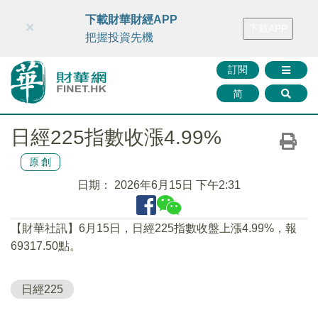
財華智庫網
FINTV
FINMETA
財華證券
媒體矩陣
下載財華財經APP
×
下載APP
智庫沙龍
聯絡我們
把握投資先機
訂閱
简
日經225指數收漲4.99%
原創
日期：
2026年6月15日 下午2:31
【財華社訊】6月15日，日經225指數收盤上漲4.99%，報
69317.50點。
日經225