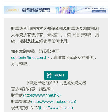
財華網所刊載內容之知識產權為財華網及相關權利
人專屬所有或持有。未經許可，禁止進行轉載、摘
編、複製及建立鏡像等任何使用。
如有意願轉載，請發郵件至
content@finet.com.hk
，獲得書面確認及授權後，
方可轉載。
下載APP
下載財華財經APP，把握投資先機
更多精彩内容，請點擊：
財華網
(https://www.finet.hk/)
財華智庫網
(https://www.finet.com.cn)
現代電視FINTV
(http://www.fintv.hk)