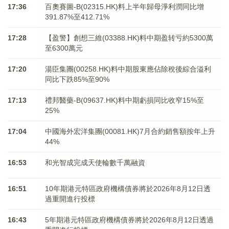
17:36
百奧賽圖-B(02315.HK)料上半年歸母淨利潤同比增
391.87%至412.71%
17:28
【盈警】創想三維(03388.HK)料中期盈转亏約5300萬
至6300萬元
17:20
湯臣集團(00258.HK)料中期股東應佔除稅後綜合溢利
同比下跌85%至90%
17:13
禮邦醫藥-B(09637.HK)料中期虧損同比收窄15%至
25%
17:04
中國海外宏洋集團(00081.HK)7月合約銷售額按年上升
44%
16:53
和光智成完成天使輪數千萬融資
16:51
10年期港元特區政府機構債券將於2026年8月12日透
過重開進行投標
16:43
5年期港元特區政府機構債券將於2026年8月12日透過