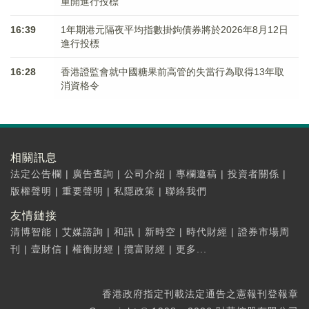
重開進行投標
16:39
1年期港元隔夜平均指數掛鉤債券將於2026年8月12日
進行投標
16:28
香港證監會就中國糖果前高管的失當行為取得13年取
消資格令
相關訊息
法定公告欄
|
廣告查詢
|
公司介紹
|
專欄邀稿
|
投資者關係
|
版權聲明
|
重要聲明
|
私隱政策
|
聯絡我們
友情鏈接
清博智能
|
艾媒諮詢
|
和訊
|
新時空
|
時代財經
|
證券市場周
刊
|
壹財信
|
權衡財經
|
攬富財經
|
更多...
香港政府指定刊載法定通告之憲報刊登報章