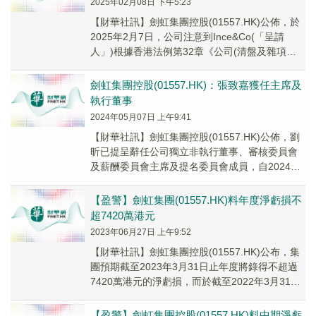
2025年02月08日 下午5:23
【財華社訊】劍虹集團控股(01557.HK)公佈，於
2025年2月7日，公司注意到Ince&Co(「呈請
人」)根據香港法例第32章《公司(清盤及雜項條
文)條例》於2025年1月2...
劍虹集團控股(01557.HK)：張致嘉獲任主席及
執行董事
2024年05月07日 上午9:41
【財華社訊】劍虹集團控股(01557.HK)公佈，劉
昕已提呈辭任公司獨立非執行董事、審核委員會
及薪酬委員會主席及提名委員會成員，自2024年
5月6日起生效。張致嘉已獲委任為董事會...
【盈警】劍虹集團(01557.HK)料年度淨虧損不
超7420萬港元
2023年06月27日 上午9:52
【財華社訊】劍虹集團控股(01557.HK)公布，集
團預期截至2023年3月31日止年度將錄得不超過
7420萬港元的淨虧損，而於截至2022年3月31日
止年度則為淨虧損約1830萬港元。
【盈警】劍虹集團控股(01557.HK)料中期淨虧