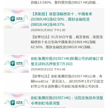
跌幅13.040%、聚利寶控股(08527.HK)跌幅
12.270%、劍虹集團控...
【異動股】港股漲幅榜前十，中國春來
(01969.HK)漲62.50%，匯財金融投資
(08018.HK)漲48.57%
2026年01月30日 下午1:30
【財華社訊】01月30日午盤，截至發稿，港股漲
幅榜前十名分別為中國春來(01969.HK)漲幅
62.50%、匯財金融投資(08018.HK)漲幅
48.57%、萬順集團控股(017...
劍虹集團控股(01557.HK)附屬公司的經修訂清
盤呈請聆訊押後至7月16日
2025年05月22日 下午2:46
【財華社訊】劍虹集團控股(01557.HK)公佈，有
關Ince&Co(「原呈請人」)於2025年1月27日提交
針對公司全資附屬公司劍虹地基有限公司的清盤
呈請。原呈請人已經透過傳票...
劍虹集團控股(01557.HK)：法院並無頒布清盤
令將劍虹地基清盤