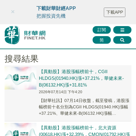
財華智庫網
FINTV
FINMETA
財華證券
媒體矩陣
下載財華財經APP
×
下載APP
智庫沙龍
聯絡我們
把握投資先機
訂閱
简
搜尋結果
【異動股】港股漲幅榜前十，CGII
HLDGS(01940.HK)漲+37.21%，華健未來-
B(06132.HK)漲+31.81%
2026年07月14日 下午4:20
【財華社訊】07月14日收盤，截至發稿，港股漲
幅榜前十名分別為CGII HLDGS(01940.HK)漲幅
+37.21%、華健未來-B(06132.HK)漲幅
+31.81%、中國...
【異動股】港股漲幅榜前十，北大資源
(00618.HK)漲+32.39%，CMON(01792.HK)漲