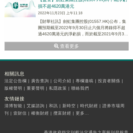
損不超4620萬港元
2022年11月23日 上午11:18
【財華社訊】劍虹集團控股(01557.HK)公布，集
團預期截至2022年9月30日止六個月將錄得不超
過4620萬港元的淨虧損，而於截至2021年9月30
日止六個月則為淨虧損約490萬港元。
查看更多
相關訊息
法定公告欄
|
廣告查詢
|
公司介紹
|
專欄邀稿
|
投資者關係
|
版權聲明
|
重要聲明
|
私隱政策
|
聯絡我們
友情鏈接
清博智能
|
艾媒諮詢
|
和訊
|
新時空
|
時代財經
|
證券市場周
刊
|
壹財信
|
權衡財經
|
攬富財經
|
更多...
香港政府指定刊載法定通告之憲報刊登報章