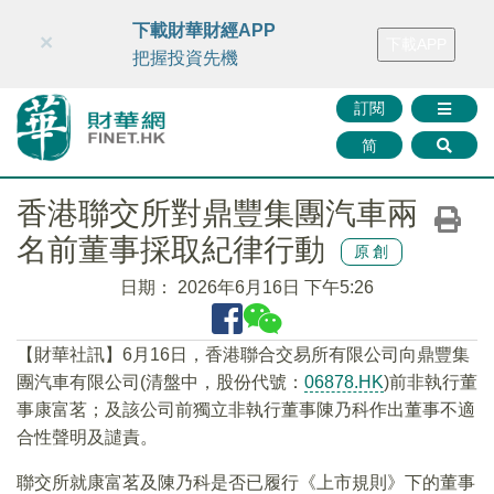
財華智庫網
FINTV
FINMETA
財華證券
媒體矩陣
下載財華財經APP
×
下載APP
智庫沙龍
聯絡我們
把握投資先機
訂閱
简
香港聯交所對鼎豐集團汽車兩
名前董事採取紀律行動
原創
日期：
2026年6月16日 下午5:26
【財華社訊】6月16日，香港聯合交易所有限公司向鼎豐集
團汽車有限公司(清盤中，股份代號：
06878.HK
)前非執行董
事康富茗；及該公司前獨立非執行董事陳乃科作出董事不適
合性聲明及譴責。
聯交所就康富茗及陳乃科是否已履行《上市規則》下的董事