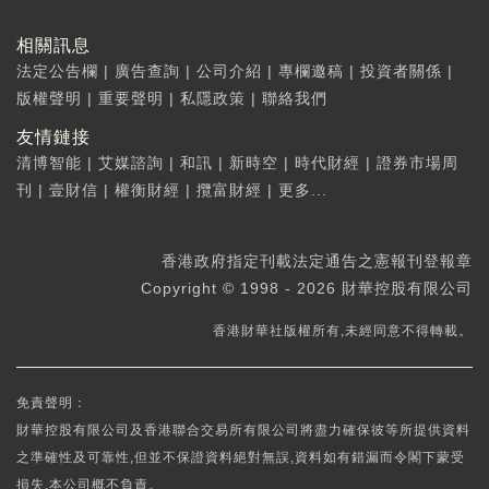
相關訊息
法定公告欄
|
廣告查詢
|
公司介紹
|
專欄邀稿
|
投資者關係
|
版權聲明
|
重要聲明
|
私隱政策
|
聯絡我們
友情鏈接
清博智能
|
艾媒諮詢
|
和訊
|
新時空
|
時代財經
|
證券市場周
刊
|
壹財信
|
權衡財經
|
攬富財經
|
更多...
香港政府指定刊載法定通告之憲報刊登報章
Copyright © 1998 - 2026 財華控股有限公司
香港財華社版權所有,未經同意不得轉載。
免責聲明：
財華控股有限公司及香港聯合交易所有限公司將盡力確保彼等所提供資料
之準確性及可靠性,但並不保證資料絕對無誤,資料如有錯漏而令閣下蒙受
損失,本公司概不負責。