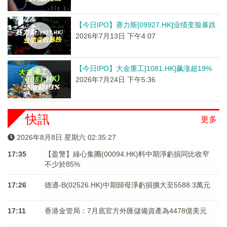
【今日IPO】赛力斯[09927.HK]业绩变脸暴跌
2026年7月13日 下午4:07
【今日IPO】大金重工[1081.HK]飙涨超19%
2026年7月24日 下午5:36
快訊
更多
2026年8月8日 星期六 02:35:27
17:35
【盈警】綠心集團(00094.HK)料中期淨虧損同比收窄
不少於85%
17:26
德適-B(02526.HK)中期歸母淨虧損擴大至5588.3萬元
17:11
香港金管局：7月底官方外匯儲備資產為4478億美元