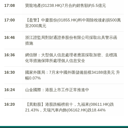
17:08
寶龍地產(01238.HK)7月合約銷售額約5.5億元
17:00
【盈警】中慶股份(01855.HK)料中期除稅後虧損500萬
至2000萬元
16:46
浙江證監局對財通證券股份有限公司採取出具警示函
措施
16:36
網信辦：大型個人信息處理者應當採取加密、去標識
化等措施保障所處理個人信息安全
16:30
國家外匯局：7月末中國外匯儲備規模34188億美元 升
幅0.07%
16:24
山金國際：港股上市工作正常推進中
16:20
【異動股】港股跌幅榜前十，九福來(08611.HK)跌
21.43%，天瑞汽車内飾(06162.HK)跌18.44%