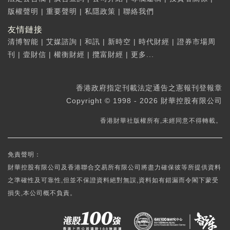
版權聲明
|
重要聲明
|
私隱政策
|
聯絡我們
友情鏈接
清博智能
|
艾媒諮詢
|
和訊
|
新時空
|
時代財經
|
證券市場周
刊
|
壹財信
|
權衡財經
|
攬富財經
|
更多...
香港政府指定刊載法定通告之憲報刊登報章
Copyright © 1998 - 2026 財華控股有限公司
香港財華社版權所有,未經同意不得轉載。
免責聲明：
財華控股有限公司及香港聯合交易所有限公司將盡力確保彼等所提供資料
之準確性及可靠性,但並不保證資料絕對無誤,資料如有錯漏而令閣下蒙受
損失,本公司概不負責。