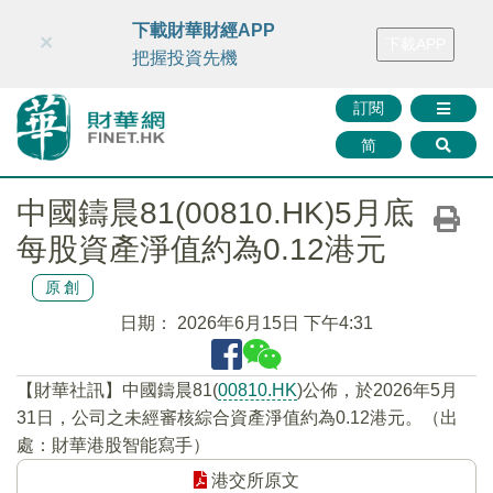
財華智庫網
FINTV
FINMETA
財華證券
媒體矩陣
下載財華財經APP
×
下載APP
智庫沙龍
聯絡我們
把握投資先機
訂閱
简
中國鑄晨81(00810.HK)5月底
每股資產淨值約為0.12港元
原創
日期：
2026年6月15日 下午4:31
【財華社訊】中國鑄晨81(
00810.HK
)公佈，於2026年5月
31日，公司之未經審核綜合資產淨值約為0.12港元。（出
處：財華港股智能寫手）
港交所原文