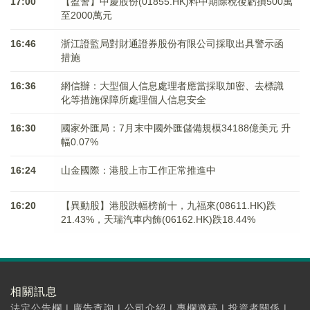
17:00
【盈警】中慶股份(01855.HK)料中期除稅後虧損500萬
至2000萬元
16:46
浙江證監局對財通證券股份有限公司採取出具警示函
措施
16:36
網信辦：大型個人信息處理者應當採取加密、去標識
化等措施保障所處理個人信息安全
16:30
國家外匯局：7月末中國外匯儲備規模34188億美元 升
幅0.07%
16:24
山金國際：港股上市工作正常推進中
16:20
【異動股】港股跌幅榜前十，九福來(08611.HK)跌
21.43%，天瑞汽車内飾(06162.HK)跌18.44%
相關訊息
法定公告欄
|
廣告查詢
|
公司介紹
|
專欄邀稿
|
投資者關係
|