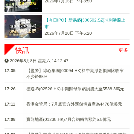
2026年7月16日 下午3:50
【今日IPO】新易盛[300502.SZ]冲刺港股上
市
2026年7月20日 下午5:20
快訊
更多
2026年8月8日 星期六 14:12:47
17:35
【盈警】綠心集團(00094.HK)料中期淨虧損同比收窄
不少於85%
17:26
德適-B(02526.HK)中期歸母淨虧損擴大至5588.3萬元
17:11
香港金管局：7月底官方外匯儲備資產為4478億美元
17:08
寶龍地產(01238.HK)7月合約銷售額約5.5億元