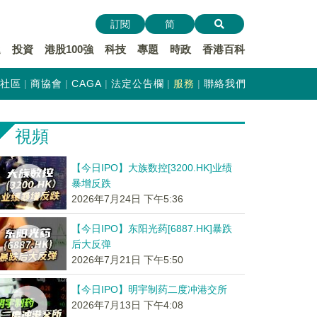
訂閱
简
遞
投資
港股100強
科技
專題
時政
香港百科
社區
商協會
CAGA
法定公告欄
服務
聯絡我們
視頻
【今日IPO】大族数控[3200.HK]业绩
暴增反跌
2026年7月24日 下午5:36
【今日IPO】东阳光药[6887.HK]暴跌
后大反弹
2026年7月21日 下午5:50
【今日IPO】明宇制药二度冲港交所
2026年7月13日 下午4:08