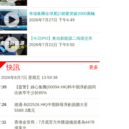
奇瑞集團全球累計銷量突破2000萬輛
2026年7月27日 下午4:49
【今日IPO】奥动新能源二闯港交所
2026年7月21日 下午5:50
快訊
更多
2026年8月7日 星期五 13:59:38
7:35
【盈警】綠心集團(00094.HK)料中期淨虧損同
比收窄不少於85%
7:26
德適-B(02526.HK)中期歸母淨虧損擴大至
5588.3萬元
7:11
香港金管局：7月底官方外匯儲備資產為4478
億美元