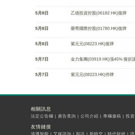
5月8日
乙德投資控股(06182.HK)復牌
5月8日
榮尊國際控股(01780.HK)復牌
5月8日
紫元元(08223.HK)復牌
5月7日
金力集團(03919.HK)漲45% 擬
5月7日
紫元元(08223.HK)停牌
相關訊息
法定公告欄
|
廣告查詢
|
公司介紹
|
專欄邀稿
|
投資
友情鏈接
清博智能
|
艾媒諮詢
|
和訊
|
新時空
|
時代財經
|
證