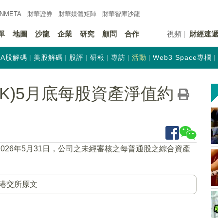
INMETA
財華證券
財華
媒體矩陣
財華
智庫沙龍
單
地圖
沙龍
企業
研究
顧問
合作
視頻
財經速
A股解碼
美股解碼
股評
研報
專訪
活動
Web3 Space專欄
.HK)5月底每股資產淨值約
2026年5月31日，公司之未經審核之每普通股之綜合資產
）
港交所原文