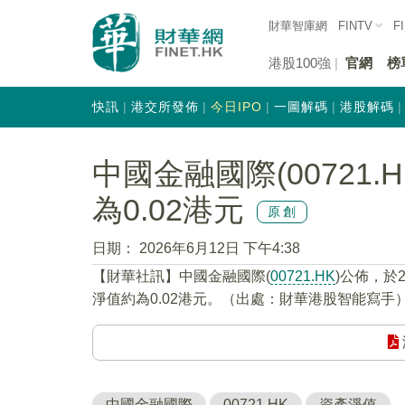
財華智庫網
FINTV
F
港股100強
官網
榜
快訊
港交所發佈
今日IPO
一圖解碼
港股解碼
中國金融國際(00721
為0.02港元
原創
日期：
2026年6月12日 下午4:38
【財華社訊】中國金融國際(
00721.HK
)公佈，於
淨值約為0.02港元。（出處：財華港股智能寫手
中國金融國際
00721.HK
資產淨值