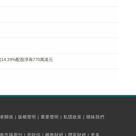
折讓14.29%配股淨籌770萬港元
者關係
|
版權聲明
|
重要聲明
|
私隱政策
|
聯絡我們
券市場周刊
|
壹財信
|
權衡財經
|
攬富財經
|
更多...