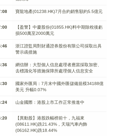
7:08
寶龍地產(01238.HK)7月合約銷售額約5.5億元
7:00
【盈警】中慶股份(01855.HK)料中期除稅後虧
損500萬至2000萬元
6:46
浙江證監局對財通證券股份有限公司採取出具
警示函措施
6:36
網信辦：大型個人信息處理者應當採取加密、
去標識化等措施保障所處理個人信息安全
6:30
國家外匯局：7月末中國外匯儲備規模34188億
美元 升幅0.07%
6:24
山金國際：港股上市工作正常推進中
6:20
【異動股】港股跌幅榜前十，九福來
(08611.HK)跌21.43%，天瑞汽車内飾
(06162.HK)跌18.44%