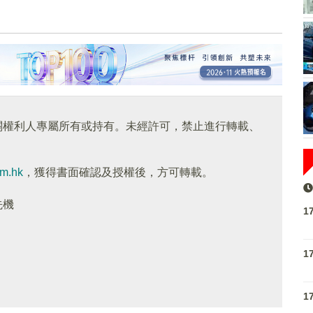
關權利人專屬所有或持有。未經許可，禁止進行轉載、
om.hk
，獲得書面確認及授權後，方可轉載。
先機
1
1
1