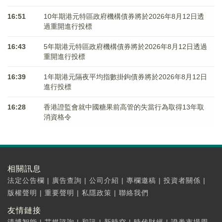
16:51
10年期港元特區政府機構債券將於2026年8月12日透
過重開進行投標
16:43
5年期港元特區政府機構債券將於2026年8月12日透過
重開進行投標
16:39
1年期港元隔夜平均指數掛鉤債券將於2026年8月12日
進行投標
16:28
香港證監會就中國糖果前高管的失當行為取得13年取
消資格令
相關訊息
法定公告欄
|
廣告查詢
|
公司介紹
|
專欄邀稿
|
投資者關係
|
版權聲明
|
重要聲明
|
私隱政策
|
聯絡我們
友情鏈接