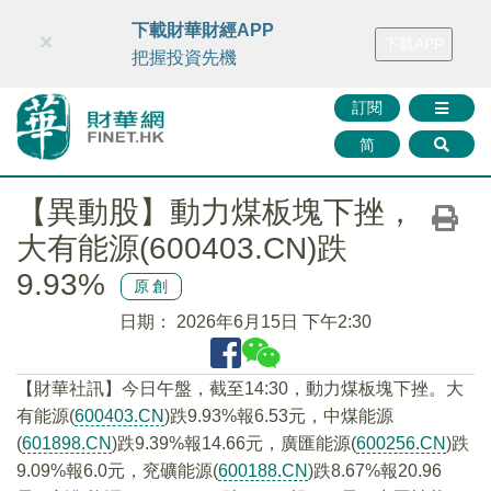
財華智庫網
FINTV
FINMETA
財華證券
媒體矩陣
下載財華財經APP
×
下載APP
智庫沙龍
聯絡我們
把握投資先機
訂閱
简
【異動股】動力煤板塊下挫，
大有能源(600403.CN)跌
9.93%
原創
日期：
2026年6月15日 下午2:30
【財華社訊】今日午盤，截至14:30，動力煤板塊下挫。大
有能源(
600403.CN
)跌9.93%報6.53元，中煤能源
(
601898.CN
)跌9.39%報14.66元，廣匯能源(
600256.CN
)跌
9.09%報6.0元，兖礦能源(
600188.CN
)跌8.67%報20.96