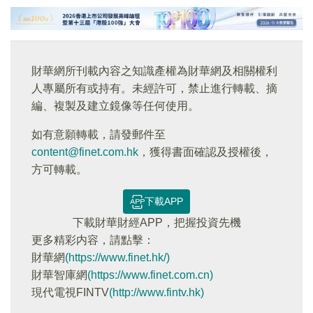
財華網所刊載內容之知識產權為財華網及相關權利
人專屬所有或持有。未經許可，禁止進行轉載、摘
編、複製及建立鏡像等任何使用。
如有意願轉載，請發郵件至
content@finet.com.hk
，獲得書面確認及授權後，
方可轉載。
下載APP
下載財華財經APP，把握投資先機
更多精彩内容，請點擊：
財華網
(https://www.finet.hk/)
財華智庫網
(https://www.finet.com.cn)
現代電視FINTV
(http://www.fintv.hk)