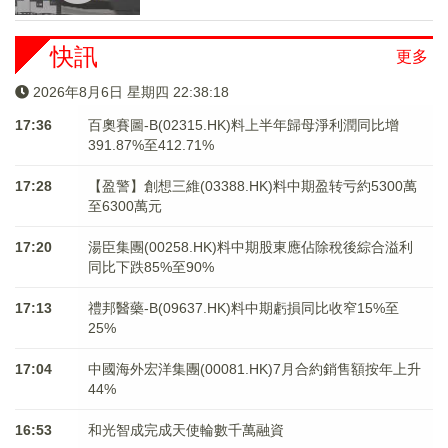
快訊
更多
2026年8月6日 星期四 22:38:18
17:36
百奧賽圖-B(02315.HK)料上半年歸母淨利潤同比增
391.87%至412.71%
17:28
【盈警】創想三維(03388.HK)料中期盈转亏約5300萬
至6300萬元
17:20
湯臣集團(00258.HK)料中期股東應佔除稅後綜合溢利
同比下跌85%至90%
17:13
禮邦醫藥-B(09637.HK)料中期虧損同比收窄15%至
25%
17:04
中國海外宏洋集團(00081.HK)7月合約銷售額按年上升
44%
16:53
和光智成完成天使輪數千萬融資