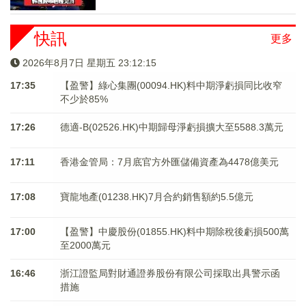
快訊
更多
2026年8月7日 星期五 23:12:15
17:35
【盈警】綠心集團(00094.HK)料中期淨虧損同比收窄
不少於85%
17:26
德適-B(02526.HK)中期歸母淨虧損擴大至5588.3萬元
17:11
香港金管局：7月底官方外匯儲備資產為4478億美元
17:08
寶龍地產(01238.HK)7月合約銷售額約5.5億元
17:00
【盈警】中慶股份(01855.HK)料中期除稅後虧損500萬
至2000萬元
16:46
浙江證監局對財通證券股份有限公司採取出具警示函
措施