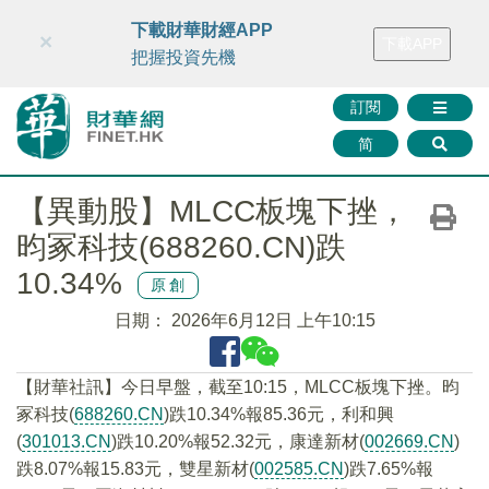
財華智庫網
FINTV
FINMETA
財華證券
媒體矩陣
下載財華財經APP
×
下載APP
智庫沙龍
聯絡我們
把握投資先機
訂閱
简
【異動股】MLCC板塊下挫，
昀冢科技(688260.CN)跌
10.34%
原創
日期：
2026年6月12日 上午10:15
【財華社訊】今日早盤，截至10:15，MLCC板塊下挫。昀
冢科技(
688260.CN
)跌10.34%報85.36元，利和興
(
301013.CN
)跌10.20%報52.32元，康達新材(
002669.CN
)
跌8.07%報15.83元，雙星新材(
002585.CN
)跌7.65%報