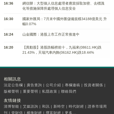
16:36
網信辦：大型個人信息處理者應當採取加密、去標識
化等措施保障所處理個人信息安全
16:30
國家外匯局：7月末中國外匯儲備規模34188億美元 升
幅0.07%
16:24
山金國際：港股上市工作正常推進中
16:20
【異動股】港股跌幅榜前十，九福來(08611.HK)跌
21.43%，天瑞汽車内飾(06162.HK)跌18.44%
相關訊息
法定公告欄
|
廣告查詢
|
公司介紹
|
專欄邀稿
|
投資者關係
|
版權聲明
|
重要聲明
|
私隱政策
|
聯絡我們
友情鏈接
清博智能
|
艾媒諮詢
|
和訊
|
新時空
|
時代財經
|
證券市場周
刊
|
壹財信
|
權衡財經
|
攬富財經
|
更多...