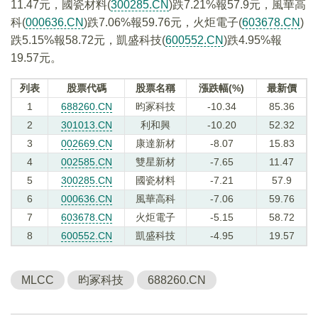
11.47元，國瓷材料(
300285.CN
)跌7.21%報57.9元，風華高
科(
000636.CN
)跌7.06%報59.76元，火炬電子(
603678.CN
)
跌5.15%報58.72元，凱盛科技(
600552.CN
)跌4.95%報
19.57元。
列表
股票代碼
股票名稱
漲跌幅(%)
最新價
1
688260.CN
昀冢科技
-10.34
85.36
2
301013.CN
利和興
-10.20
52.32
3
002669.CN
康達新材
-8.07
15.83
4
002585.CN
雙星新材
-7.65
11.47
5
300285.CN
國瓷材料
-7.21
57.9
6
000636.CN
風華高科
-7.06
59.76
7
603678.CN
火炬電子
-5.15
58.72
8
600552.CN
凱盛科技
-4.95
19.57
MLCC
昀冢科技
688260.CN