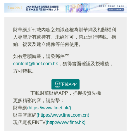
財華網所刊載內容之知識產權為財華網及相關權利
人專屬所有或持有。未經許可，禁止進行轉載、摘
編、複製及建立鏡像等任何使用。
如有意願轉載，請發郵件至
content@finet.com.hk
，獲得書面確認及授權後，
方可轉載。
下載APP
下載財華財經APP，把握投資先機
更多精彩内容，請點擊：
財華網
(https://www.finet.hk/)
財華智庫網
(https://www.finet.com.cn)
現代電視FINTV
(http://www.fintv.hk)