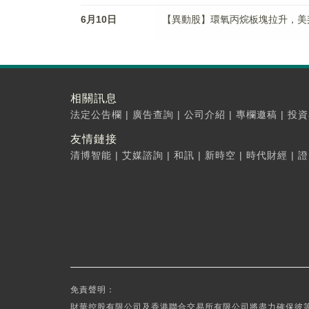
6月10日
【異動股】環氧丙烷板塊拉升，美邦科技(
相關訊息
法定公告欄
|
廣告查詢
|
公司介紹
|
專欄邀稿
|
投資
友情鏈接
清博智能
|
艾媒諮詢
|
和訊
|
新時空
|
時代財經
|
證
免責聲明：
財華控股有限公司及香港聯合交易所有限公司將盡力確保彼等