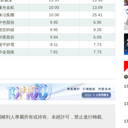
豫光金鉛
10.00
13.09
株冶集團
10.00
25.41
中色股份
9.95
6.96
馳宏鋅鍺
9.95
9.28
鋅業股份
9.94
5.09
羅平鋅電
8.11
7.73
中金嶺南
7.81
7.73
1
1
關權利人專屬所有或持有。未經許可，禁止進行轉載、
1