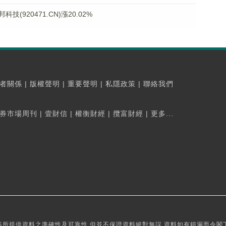
920471.CN)漲20.02%
者關係
|
版權聲明
|
重要聲明
|
私隱政策
|
聯絡我們
券市場周刊
|
壹財信
|
權衡財經
|
攬富財經
|
更多...
所提供資料之準確性及可靠性,但並不保證資料絕對無誤,資料如有錯漏而令閣