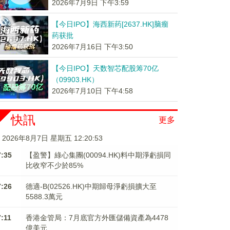
2026年7月9日 下午3:59
【今日IPO】海西新药[2637.HK]脑瘤
药获批
2026年7月16日 下午3:50
【今日IPO】天数智芯配股筹70亿
（09903.HK）
2026年7月10日 下午4:58
快訊
更多
2026年8月7日 星期五 12:20:54
7:35
【盈警】綠心集團(00094.HK)料中期淨虧損同
比收窄不少於85%
7:26
德適-B(02526.HK)中期歸母淨虧損擴大至
5588.3萬元
7:11
香港金管局：7月底官方外匯儲備資產為4478
億美元