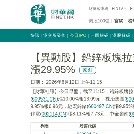
財華智庫網
FINTV
F
港股100強
官網
榜
快訊
港交所發佈
今日IPO
一圖解碼
港股解碼
【異動股】鉛鋅板塊拉升，
漲29.95%
原創
日期：
2026年6月12日 上午11:15
【財華社訊】今日早盤，截至11:15，鉛鋅板塊拉
(
600531.CN
)漲10.00%報13.09元，株冶集團(
60
9.95%報6.96元，馳宏鋅鍺(
600497.CN
)漲9.95
鋅電(
002114.CN
)漲8.11%報7.73元，中金嶺南(
0
列表
股票代碼
1
920634.CN