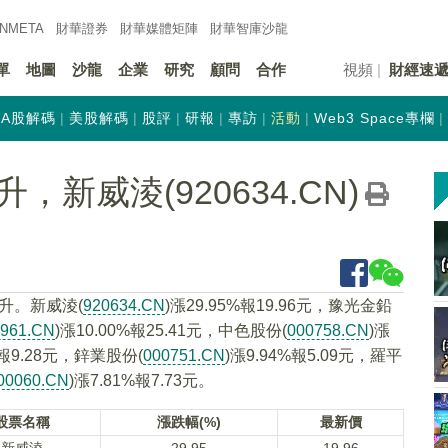
INMETA
財華證券
財華
媒體矩陣
財華
智庫沙龍
單
地圖
沙龍
企業
研究
顧問
合作
視頻
財經速
A股解碼
美股解碼
股評
研報
專訪
活動
Web3 Space專欄
新威淩(920634.CN)
升。新威淩(
920634.CN
)漲29.95%報19.96元，豫光金鉛
0961.CN
)漲10.00%報25.41元，中色股份(
000758.CN
)漲
%報9.28元，鋅業股份(
000751.CN
)漲9.94%報5.09元，羅平
00060.CN
)漲7.81%報7.73元。
股票名稱
漲跌幅(%)
最新價
新威淩
29.95
19.96