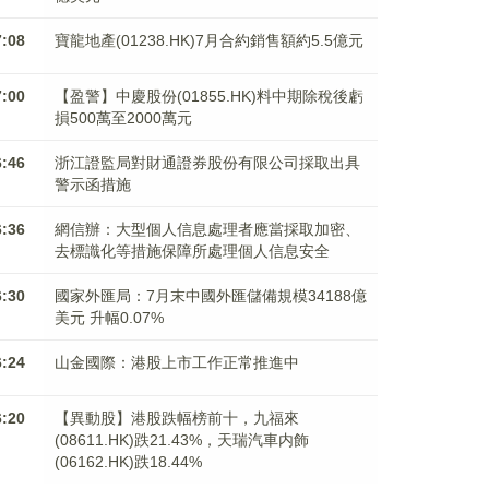
7:08
寶龍地產(01238.HK)7月合約銷售額約5.5億元
7:00
【盈警】中慶股份(01855.HK)料中期除稅後虧
損500萬至2000萬元
6:46
浙江證監局對財通證券股份有限公司採取出具
警示函措施
6:36
網信辦：大型個人信息處理者應當採取加密、
去標識化等措施保障所處理個人信息安全
6:30
國家外匯局：7月末中國外匯儲備規模34188億
美元 升幅0.07%
6:24
山金國際：港股上市工作正常推進中
6:20
【異動股】港股跌幅榜前十，九福來
(08611.HK)跌21.43%，天瑞汽車内飾
(06162.HK)跌18.44%