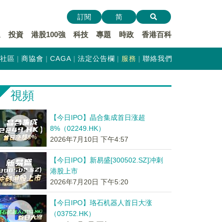
訂閱
简
遞
投資
港股100強
科技
專題
時政
香港百科
社區
商協會
CAGA
法定公告欄
服務
聯絡我們
視頻
【今日IPO】晶合集成首日涨超
8%（02249.HK）
2026年7月10日 下午4:57
【今日IPO】新易盛[300502.SZ]冲刺
港股上市
2026年7月20日 下午5:20
【今日IPO】珞石机器人首日大涨
（03752.HK）