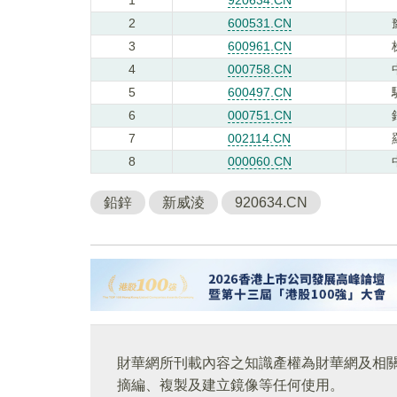
2
600531.CN
3
600961.CN
4
000758.CN
5
600497.CN
6
000751.CN
7
002114.CN
8
000060.CN
鉛鋅
新威淩
920634.CN
財華網所刊載內容之知識產權為財華網及相
摘編、複製及建立鏡像等任何使用。