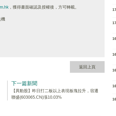
om.hk
，獲得書面確認及授權後，方可轉載。
1
先機
1
1
1
返回上頁
1
下一篇新聞
1
【異動股】昨日打二板以上表現板塊拉升，宿遷
聯盛(603065.CN)漲10.03%
1