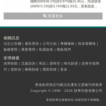
國際(600546.CN)跌9.97%報15.45元，恒源煤電
(600971.CN)跌3.74%報11.83元，新集能源
(6019...
查看更多
相關訊息
法定公告欄
|
廣告查詢
|
公司介紹
|
專欄邀稿
|
投資者關係
|
版權聲明
|
重要聲明
|
私隱政策
|
聯絡我們
友情鏈接
清博智能
|
艾媒諮詢
|
和訊
|
新時空
|
時代財經
|
證券市場周
刊
|
壹財信
|
權衡財經
|
攬富財經
|
更多...
香港政府指定刊載法定通告之憲報刊登報章
Copyright © 1998 - 2026 財華控股有限公司
香港財華社版權所有,未經同意不得轉載。