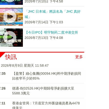
2026年7月10日 下午4:58
「JHC 日本城」將該名為「JHC 真好
城」
2026年7月14日 下午1:03
【今日IPO】明宇制药二度冲港交所
2026年7月13日 下午4:08
快訊
更多
2026年8月9日 星期天 11:58:47
7:35
【盈警】綠心集團(00094.HK)料中期淨虧損同
比收窄不少於85%
7:26
德適-B(02526.HK)中期歸母淨虧損擴大至
5588.3萬元
7:11
香港金管局：7月底官方外匯儲備資產為4478
億美元