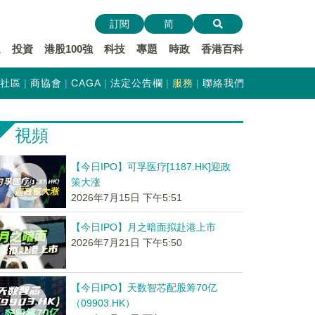
訂閱
简
遞
投資
港股100強
科技
專題
時政
香港百科
社區
商協會
CAGA
法定公告欄
服務
聯絡我們
視頻
【今日IPO】可孚医疗[1187.HK]迎政
策大涨
2026年7月15日 下午5:51
【今日IPO】月之暗面拟赴港上市
2026年7月21日 下午5:50
【今日IPO】天数智芯配股筹70亿
（09903.HK）