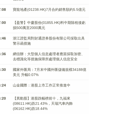
7:08
寶龍地產(01238.HK)7月合約銷售額約5.5億元
7:00
【盈警】中慶股份(01855.HK)料中期除稅後虧
損500萬至2000萬元
6:46
浙江證監局對財通證券股份有限公司採取出具
警示函措施
6:36
網信辦：大型個人信息處理者應當採取加密、
去標識化等措施保障所處理個人信息安全
6:30
國家外匯局：7月末中國外匯儲備規模34188億
美元 升幅0.07%
6:24
山金國際：港股上市工作正常推進中
6:20
【異動股】港股跌幅榜前十，九福來
(08611.HK)跌21.43%，天瑞汽車内飾
(06162.HK)跌18.44%