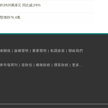
利約3920萬港元 同比减少6%
堅增持76.4萬
者關係
|
版權聲明
|
重要聲明
|
私隱政策
|
聯絡我們
券市場周刊
|
壹財信
|
權衡財經
|
攬富財經
|
更多...