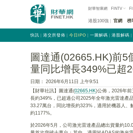
財華智庫網
FINTV
F
港股100強
官網
榜
快訊
港交所發佈
今日IPO
一圖解碼
港股解碼
圖達通(02665.HK
量同比增長349%已超2
日期：
2026年6月11日 上午9:51
【財華社訊】圖達通(
02665.HK
)公佈，2026
長約349%，已超過公司2025年全年激光雷達
33.27萬台，同比增長約323%，適用於機器人
約1177%。
於2026年5月，公司激光雷達產品總出貨量約10
量首次突破十萬台；其中，適用於ADAS的激光雷