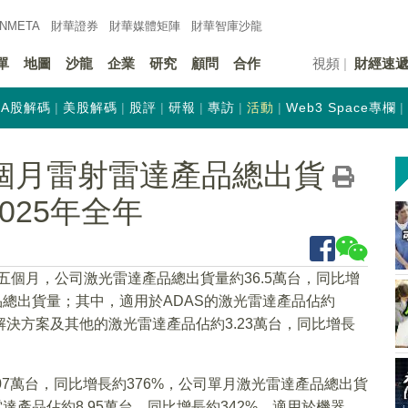
INMETA
財華證券
財華
媒體矩陣
財華
智庫沙龍
單
地圖
沙龍
企業
研究
顧問
合作
視頻
財經速
A股解碼
美股解碼
股評
研報
專訪
活動
Web3 Space專欄
)前5個月雷射雷達產品總出貨
025年全年
年前五個月，公司激光雷達產品總出貨量約36.5萬台，同比增
產品總出貨量；其中，適用於ADAS的激光雷達產品佔約
、解決方案及其他的激光雷達產品佔約3.23萬台，同比增長
.07萬台，同比增長約376%，公司單月激光雷達產品總出貨
達產品佔約8.95萬台，同比增長約342%，適用於機器