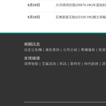
6月10日
大洋環球控股(09876.HK)年度純
6月10日
百奧家庭互動(02100.HK)獲主席戴
相關訊息
法定公告欄
|
廣告查詢
|
公司介紹
|
專欄邀稿
|
投資
友情鏈接
清博智能
|
艾媒諮詢
|
和訊
|
新時空
|
時代財經
|
證