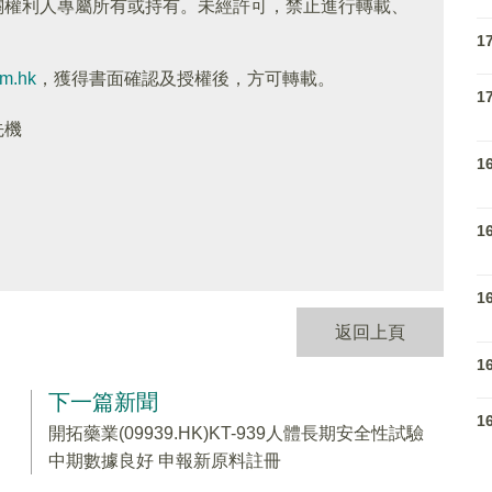
關權利人專屬所有或持有。未經許可，禁止進行轉載、
1
om.hk
，獲得書面確認及授權後，方可轉載。
1
先機
1
1
1
返回上頁
1
下一篇新聞
1
開拓藥業(09939.HK)KT-939人體長期安全性試驗
中期數據良好 申報新原料註冊