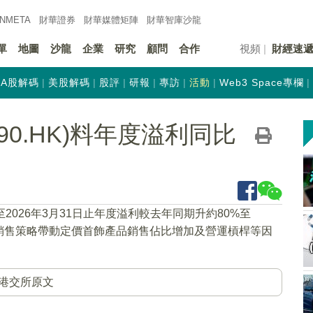
INMETA
財華證券
財華
媒體矩陣
財華
智庫沙龍
單
地圖
沙龍
企業
研究
顧問
合作
視頻
財經速
A股解碼
美股解碼
股評
研報
專訪
活動
Web3 Space專欄
90.HK)料年度溢利同比
至2026年3月31日止年度溢利較去年同期升約80%至
銷售策略帶動定價首飾產品銷售佔比增加及營運槓桿等因
港交所原文