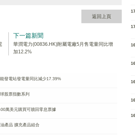
1
返回上頁
1
下一篇新聞
電
華潤電力(00836.HK)附屬電廠5月售電量同比增
1
加12.2%
1
太陽能發電站發電量同比減少17.39%
1
時全球股票指數系列
1
斥1400萬美元購買可贖回零息票據
1
A藻油產品 擴充產品組合