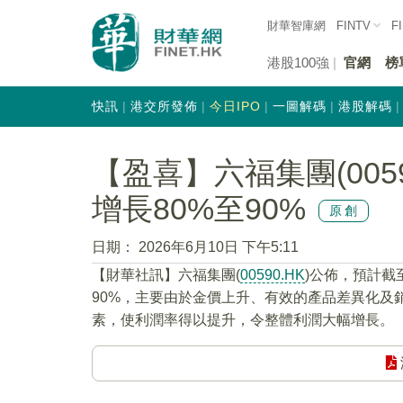
財華智庫網
FINTV
F
港股100強
官網
榜
快訊
港交所發佈
今日IPO
一圖解碼
港股解碼
【盈喜】六福集團(005
增長80%至90%
原創
日期：
2026年6月10日 下午5:11
​【財華社訊】六福集團(
00590.HK
)公佈，預計截
90%，主要由於金價上升、有效的產品差異化及
素，使利潤率得以提升，令整體利潤大幅增長。