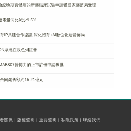
M7004治療晚期實體瘤的新藥臨床試驗申請獲國家藥監局受理
成發電量同比減少9.5%
署體育IP共建合作協議 深化體育+AI數位化運營佈局
S®RDN系統在以色列註冊
品CMAB807普博力的上市註冊申請獲批
月合同銷售額約15.21億元
者關係
|
版權聲明
|
重要聲明
|
私隱政策
|
聯絡我們