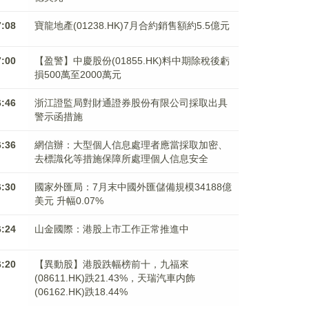
7:08
寶龍地產(01238.HK)7月合約銷售額約5.5億元
7:00
【盈警】中慶股份(01855.HK)料中期除稅後虧
損500萬至2000萬元
6:46
浙江證監局對財通證券股份有限公司採取出具
警示函措施
6:36
網信辦：大型個人信息處理者應當採取加密、
去標識化等措施保障所處理個人信息安全
6:30
國家外匯局：7月末中國外匯儲備規模34188億
美元 升幅0.07%
6:24
山金國際：港股上市工作正常推進中
6:20
【異動股】港股跌幅榜前十，九福來
(08611.HK)跌21.43%，天瑞汽車内飾
(06162.HK)跌18.44%