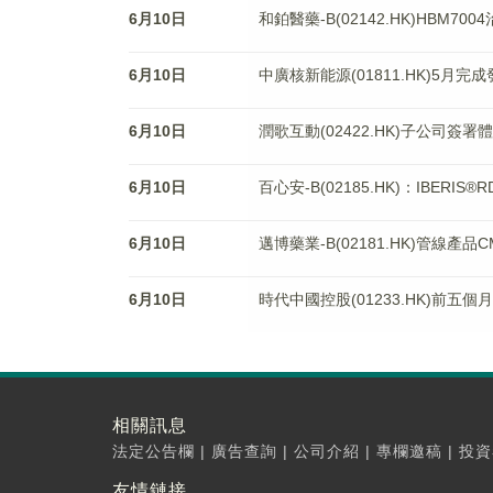
6月10日
和鉑醫藥-B(02142.HK)HB
6月10日
中廣核新能源(01811.HK)5月完
6月10日
潤歌互動(02422.HK)子公司簽
6月10日
百心安-B(02185.HK)：IBERI
6月10日
邁博藥業-B(02181.HK)管線產
6月10日
時代中國控股(01233.HK)前五個
相關訊息
法定公告欄
|
廣告查詢
|
公司介紹
|
專欄邀稿
|
投資
友情鏈接