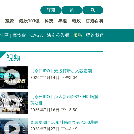
訂閱
简
遞
投資
港股100強
科技
專題
時政
香港百科
社區
商協會
CAGA
法定公告欄
服務
聯絡我們
視頻
【今日IPO】港股打新步入破发潮
2026年7月14日 下午3:34
【今日IPO】海西新药[2637.HK]脑瘤
药获批
2026年7月16日 下午3:50
奇瑞集團全球累計銷量突破2000萬輛
2026年7月27日 下午4:49