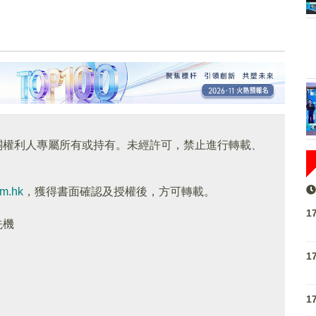
關權利人專屬所有或持有。未經許可，禁止進行轉載、
om.hk
，獲得書面確認及授權後，方可轉載。
1
先機
1
1