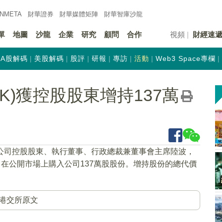
INMETA
財華證券
財華
媒體矩陣
財華
智庫沙龍
單
地圖
沙龍
企業
研究
顧問
合作
視頻
財經速
A股解碼
美股解碼
股評
研報
專訪
活動
Web3 Space專欄
HK)獲控股股東增持137萬
獲公司控股股東、執行董事、行政總裁兼董事會主席陸波，
月8日在公開市場上購入公司137萬股股份。增持股份的總代價
港交所原文