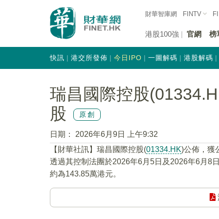
財華智庫網
FINTV
F
港股100強
官網
榜
快訊
港交所發佈
今日IPO
一圖解碼
港股解碼
瑞昌國際控股(01334.
股
原創
日期：
2026年6月9日 上午9:32
​【財華社訊】瑞昌國際控股(
01334.HK
)公佈，
透過其控制法團於2026年6月5日及2026年6
約為143.85萬港元。