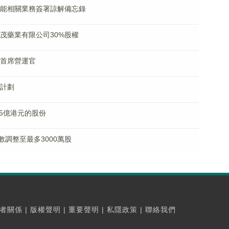
人工智能相關業務簽署諒解備忘錄
海華茂藥業有限公司30%股權
獲任首席營運官
據計劃
1.5億港元的股份
購數調整至最多3000萬股
者關係
|
版權聲明
|
重要聲明
|
私隱政策
|
聯絡我們