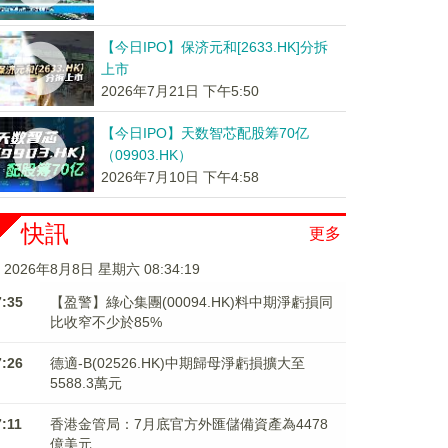
【今日IPO】保济元和[2633.HK]分拆
上市
2026年7月21日 下午5:50
【今日IPO】天数智芯配股筹70亿
（09903.HK）
2026年7月10日 下午4:58
快訊
更多
2026年8月8日 星期六 08:34:20
7:35
【盈警】綠心集團(00094.HK)料中期淨虧損同
比收窄不少於85%
7:26
德適-B(02526.HK)中期歸母淨虧損擴大至
5588.3萬元
7:11
香港金管局：7月底官方外匯儲備資產為4478
億美元