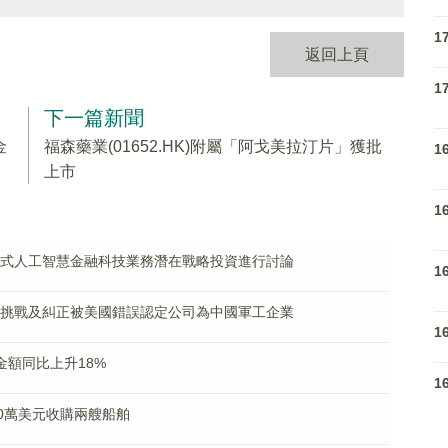
1
返回上頁
1
下一篇新聞
金
福森藥業(01652.HK)附屬「阿戈美拉汀片」獲批
1
上市
1
主智能式人工智慧金融科技業務潛在戰略投資進行討論
1
取措施挑戰及糾正被美國錯誤認定公司為中國軍工企業
1
售金額同比上升18%
1
800萬美元收購兩艘船舶