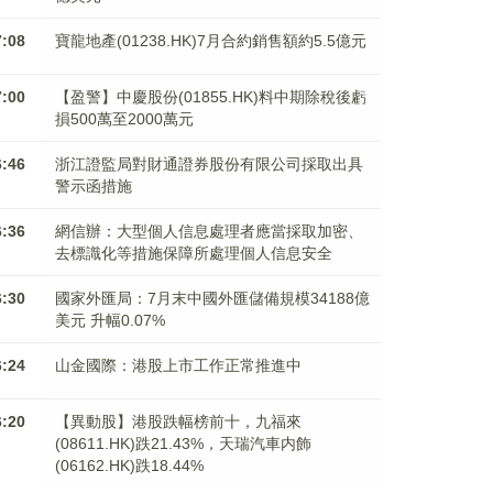
7:08
寶龍地產(01238.HK)7月合約銷售額約5.5億元
7:00
【盈警】中慶股份(01855.HK)料中期除稅後虧
損500萬至2000萬元
6:46
浙江證監局對財通證券股份有限公司採取出具
警示函措施
6:36
網信辦：大型個人信息處理者應當採取加密、
去標識化等措施保障所處理個人信息安全
6:30
國家外匯局：7月末中國外匯儲備規模34188億
美元 升幅0.07%
6:24
山金國際：港股上市工作正常推進中
6:20
【異動股】港股跌幅榜前十，九福來
(08611.HK)跌21.43%，天瑞汽車内飾
(06162.HK)跌18.44%