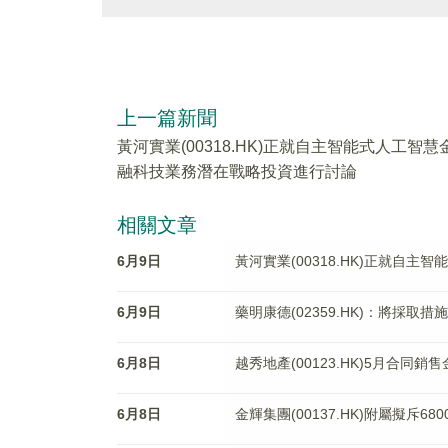
上一篇新聞
黃河實業(00318.HK)正就自主智能式人工智慧
融科技業務潛在戰略投資進行討論
相關文章
6月9日
黃河實業(00318.HK)正就自
6月9日
藥明康德(02359.HK)：將採
6月8日
越秀地產(00123.HK)5月合同銷
6月8日
金輝集團(00137.HK)附屬擬斥6