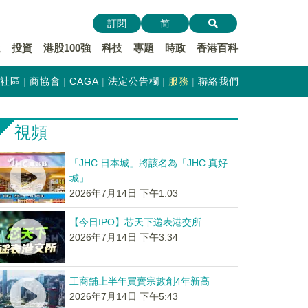
訂閱
简
遞
投資
港股100強
科技
專題
時政
香港百科
社區
商協會
CAGA
法定公告欄
服務
聯絡我們
視頻
「JHC 日本城」將該名為「JHC 真好
城」
2026年7月14日 下午1:03
【今日IPO】芯天下递表港交所
2026年7月14日 下午3:34
工商舖上半年買賣宗數創4年新高
2026年7月14日 下午5:43