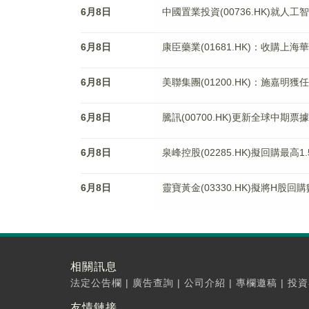
6月8日
中國置業投資(00736.HK)就
6月8日
康臣藥業(01681.HK)：收購上
6月8日
美聯集團(01200.HK)：施嘉明
6月8日
騰訊(00700.HK)更新全球中期票
6月8日
泉峰控股(02285.HK)擬回購最高
6月8日
靈寶黃金(03330.HK)擬將H股回
相關訊息
法定公告欄
|
廣告查詢
|
公司介紹
|
專欄邀稿
|
投資
友情鏈接