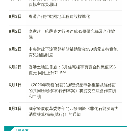
貿協主席吳思田
6月3日
粵港合作推動兩地工程建設標準化
6月2日
李家超：哈萨克之行將達成43份備忘錄及合作協
議
6月2日
中央財政下達育兒補貼補助資金999億元支持實施
育兒補貼制度
6月2日
香港土地註冊處：5月住宅樓宇買賣合約總值656
億元 同比上升71.5%
6月1日
《2026年税務(修訂)(加密資產申報框架及經修訂
的共同匯報標準)條例草案》將提交立法會作首讀
和二讀
6月1日
國家發展改革委等部門印發關於《非化石能源電力
消費核算指南(試行)》的通知