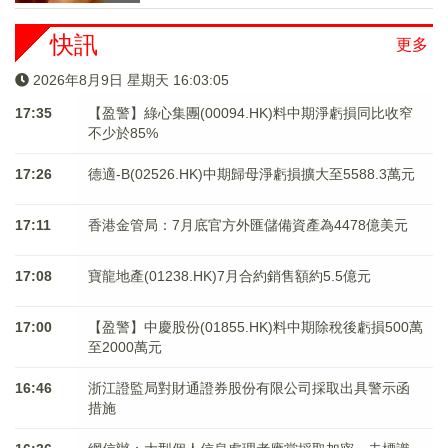
快訊
更多
2026年8月9日 星期天 16:03:05
17:35
【盈警】綠心集團(00094.HK)料中期淨虧損同比收窄
不少於85%
17:26
德適-B(02526.HK)中期歸母淨虧損擴大至5588.3萬元
17:11
香港金管局：7月底官方外匯儲備資產為4478億美元
17:08
寶龍地產(01238.HK)7月合約銷售額約5.5億元
17:00
【盈警】中慶股份(01855.HK)料中期除稅後虧損500萬
至2000萬元
16:46
浙江證監局對財通證券股份有限公司採取出具警示函
措施