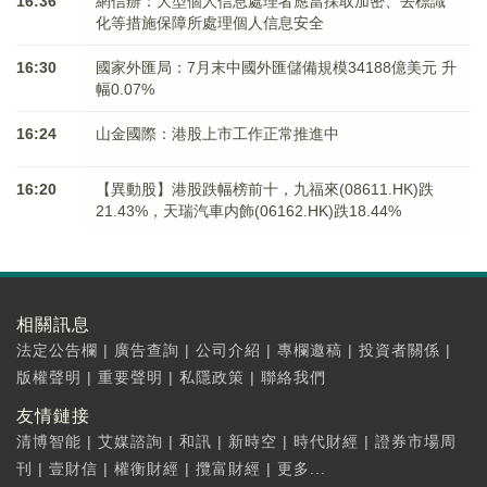
16:36
網信辦：大型個人信息處理者應當採取加密、去標識
化等措施保障所處理個人信息安全
16:30
國家外匯局：7月末中國外匯儲備規模34188億美元 升
幅0.07%
16:24
山金國際：港股上市工作正常推進中
16:20
【異動股】港股跌幅榜前十，九福來(08611.HK)跌
21.43%，天瑞汽車内飾(06162.HK)跌18.44%
相關訊息
法定公告欄
|
廣告查詢
|
公司介紹
|
專欄邀稿
|
投資者關係
|
版權聲明
|
重要聲明
|
私隱政策
|
聯絡我們
友情鏈接
清博智能
|
艾媒諮詢
|
和訊
|
新時空
|
時代財經
|
證券市場周
刊
|
壹財信
|
權衡財經
|
攬富財經
|
更多...