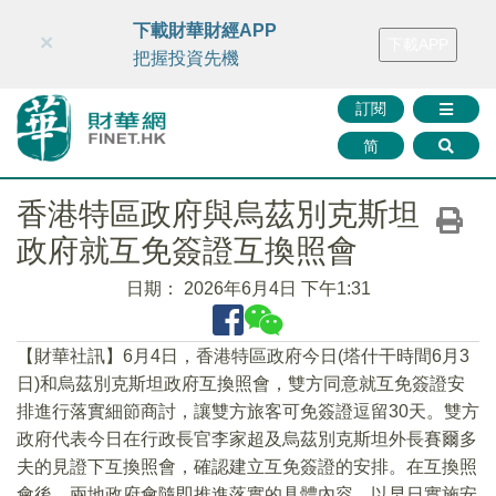
財華智庫網
FINTV
FINMETA
財華證券
媒體矩陣
下載財華財經APP
×
下載APP
智庫沙龍
聯絡我們
把握投資先機
訂閱
简
香港特區政府與烏茲別克斯坦
政府就互免簽證互換照會
日期：
2026年6月4日 下午1:31
【財華社訊】6月4日，香港特區政府今日(塔什干時間6月3
日)和烏茲別克斯坦政府互換照會，雙方同意就互免簽證安
排進行落實細節商討，讓雙方旅客可免簽證逗留30天。雙方
政府代表今日在行政長官李家超及烏茲別克斯坦外長賽爾多
夫的見證下互換照會，確認建立互免簽證的安排。在互換照
會後，兩地政府會隨即推進落實的具體內容，以早日實施安