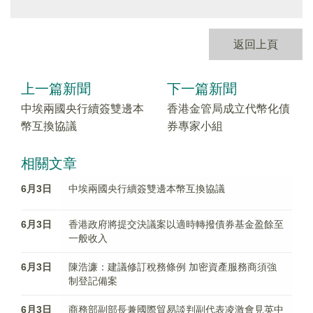
返回上頁
上一篇新聞
下一篇新聞
中埃兩國央行續簽雙邊本
香港金管局成立代幣化債
幣互換協議
券專家小組
相關文章
6月3日
中埃兩國央行續簽雙邊本幣互換協議
6月3日
香港政府將提交決議案以適時轉撥債券基金盈餘至
一般收入
6月3日
陳浩濂：建議修訂稅務條例 加密資產服務商須強
制登記備案
6月3日
商務部副部長兼國際貿易談判副代表凌激會見英中