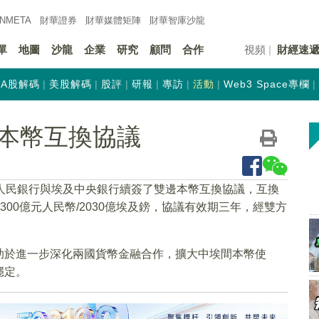
INMETA
財華證券
財華
媒體矩陣
財華
智庫沙龍
單
地圖
沙龍
企業
研究
顧問
合作
視頻
財經速
A股解碼
美股解碼
股評
研報
專訪
活動
Web3 Space專欄
本幣互換協議
人民銀行與埃及中央銀行續簽了雙邊本幣互換協議，互換
至300億元人民幣/2030億埃及鎊，協議有效期三年，經雙方
助於進一步深化兩國貨幣金融合作，擴大中埃間本幣使
穩定。