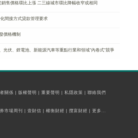
宅銷售價格環比上漲 二三線城市環比降幅收窄或相同
優化間接方式貸款管理要求
發價格機制
、光伏、鋰電池、新能源汽車等重點行業和領域"內卷式"競爭
者關係
|
版權聲明
|
重要聲明
|
私隱政策
|
聯絡我們
券市場周刊
|
壹財信
|
權衡財經
|
攬富財經
|
更多...