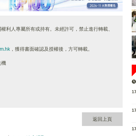
關權利人專屬所有或持有。未經許可，禁止進行轉載、
om.hk
，獲得書面確認及授權後，方可轉載。
先機
1
1
返回上頁
1