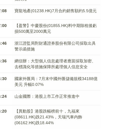
7:08
寶龍地產(01238.HK)7月合約銷售額約5.5億元
7:00
【盈警】中慶股份(01855.HK)料中期除稅後虧
損500萬至2000萬元
6:46
浙江證監局對財通證券股份有限公司採取出具
警示函措施
6:36
網信辦：大型個人信息處理者應當採取加密、
去標識化等措施保障所處理個人信息安全
6:30
國家外匯局：7月末中國外匯儲備規模34188億
美元 升幅0.07%
6:24
山金國際：港股上市工作正常推進中
6:20
【異動股】港股跌幅榜前十，九福來
(08611.HK)跌21.43%，天瑞汽車内飾
(06162.HK)跌18.44%