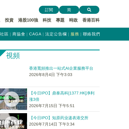
訂閱
简
遞
投資
港股100強
科技
專題
時政
香港百科
社區
商協會
CAGA
法定公告欄
服務
聯絡我們
視頻
香港寬頻推出一站式AI企業服務平台
2026年8月4日 下午3:03
【今日IPO】鼎泰高科[1377.HK]净利
涨3倍
2026年7月15日 下午5:51
【今日IPO】知原药业递表港交所
2026年7月14日 下午3:34