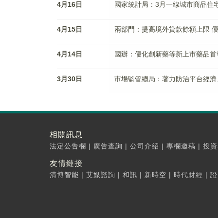
4月16日
國家統計局：3月一線城市商品住
4月15日
兩部門：提高境外貸款餘額上限 
4月14日
國辦：優化創新藥等新上市藥品首
3月30日
市場監管總局：著力防治平台經濟
相關訊息
法定公告欄
|
廣告查詢
|
公司介紹
|
專欄邀稿
|
投資
友情鏈接
清博智能
|
艾媒諮詢
|
和訊
|
新時空
|
時代財經
|
證