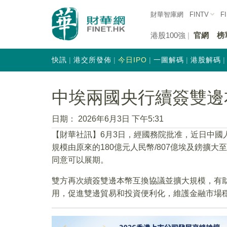
財華智庫網
FINTV
F
港股100強
官網
榜
快訊
港交所發佈
今日IPO
一圖解碼
港股解碼
中埃兩國央行續簽雙邊
日期：
2026年6月3日 下午5:31
【財華社訊】6月3日，經國務院批准，近日中國
規模由原來的180億元人民幣/807億埃及鎊擴大
同意可以展期。
雙方再次續簽雙邊本幣互換協議並擴大規模，有
用，促進雙邊貿易和投資便利化，維護金融市場