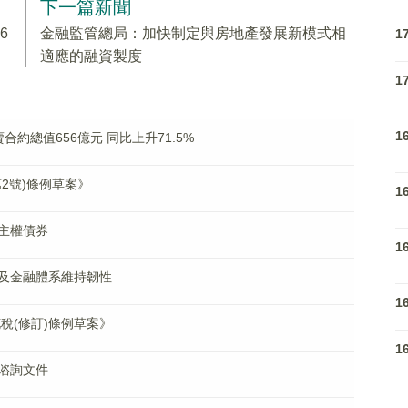
下一篇新聞
6
金融監管總局：加快制定與房地產發展新模式相
1
適應的融資製度
1
1
約總值656億元 同比上升71.5%
第2號)條例草案》
1
主權債券
1
及金融體系維持韌性
1
稅(修訂)條例草案》
1
谘詢文件