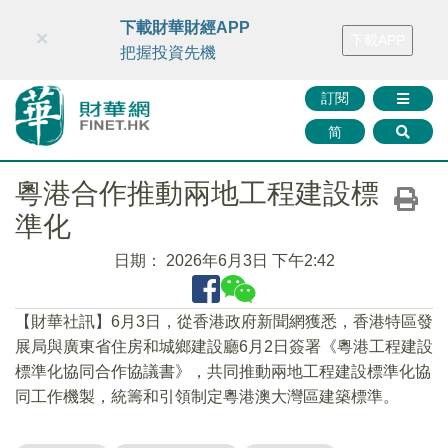
財華智庫網
FINTV
FINMETA
財華證券
媒體矩陣
下載財華財經APP
×
下載APP
智庫沙龍
聯絡我們
把握投資先機
訂閱
简
粵港合作推動兩地工程建設標
準化
日期：
2026年6月3日 下午2:42
【財華社訊】6月3日，從香港政府新聞網獲悉，香港特區發
展局與廣東省住房和城鄉建設廳6月2日簽署《粵港工程建設
標準化協同合作協議書》，共同推動兩地工程建設標準化協
同工作機製，統籌和引領制定粵港澳大灣區建築標準。