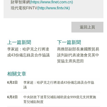
財華智庫網
(https://www.finet.com.cn)
現代電視FINTV
(http://www.fintv.hk)
返回上頁
上一篇新聞
下一篇新聞
李家超：哈萨克之行將達
商務部副部長兼國際貿易
成43份備忘錄及合作協議
談判副代表凌激會見英中
貿協主席吳思田
相關文章
6月2日
李家超：哈萨克之行將達成43份備忘錄及合作協
議
6月2日
中央財政下達育兒補貼補助資金999億元支持實施
育兒補貼制度