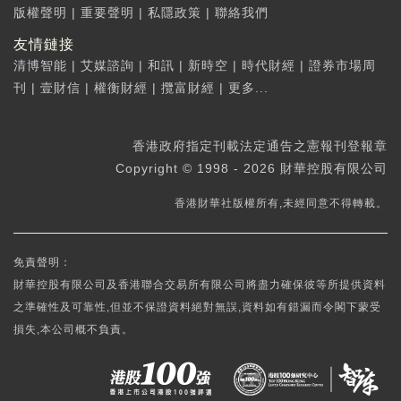
版權聲明
|
重要聲明
|
私隱政策
|
聯絡我們
友情鏈接
清博智能
|
艾媒諮詢
|
和訊
|
新時空
|
時代財經
|
證券市場周
刊
|
壹財信
|
權衡財經
|
攬富財經
|
更多...
香港政府指定刊載法定通告之憲報刊登報章
Copyright © 1998 - 2026 財華控股有限公司
香港財華社版權所有,未經同意不得轉載。
免責聲明：
財華控股有限公司及香港聯合交易所有限公司將盡力確保彼等所提供資料
之準確性及可靠性,但並不保證資料絕對無誤,資料如有錯漏而令閣下蒙受
損失,本公司概不負責。