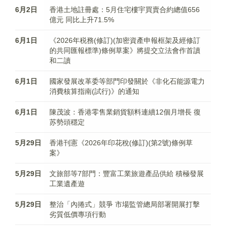
6月2日
香港土地註冊處：5月住宅樓宇買賣合約總值656
億元 同比上升71.5%
6月1日
《2026年税務(修訂)(加密資產申報框架及經修訂
的共同匯報標準)條例草案》將提交立法會作首讀
和二讀
6月1日
國家發展改革委等部門印發關於《非化石能源電力
消費核算指南(試行)》的通知
6月1日
陳茂波：香港零售業銷貨額料連續12個月增長 復
苏勢頭穩定
5月29日
香港刊憲《2026年印花稅(修訂)(第2號)條例草
案》
5月29日
文旅部等7部門：豐富工業旅遊產品供給 積極發展
工業遺產遊
5月29日
整治「內捲式」競爭 市場監管總局部署開展打擊
劣質低價專項行動