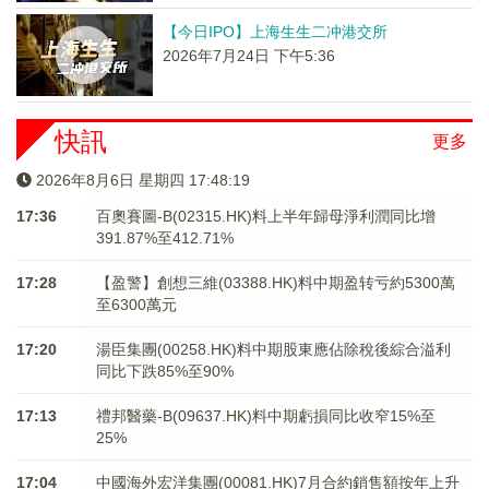
【今日IPO】上海生生二冲港交所
2026年7月24日 下午5:36
快訊
更多
2026年8月6日 星期四 17:48:19
17:36
百奧賽圖-B(02315.HK)料上半年歸母淨利潤同比增
391.87%至412.71%
17:28
【盈警】創想三維(03388.HK)料中期盈转亏約5300萬
至6300萬元
17:20
湯臣集團(00258.HK)料中期股東應佔除稅後綜合溢利
同比下跌85%至90%
17:13
禮邦醫藥-B(09637.HK)料中期虧損同比收窄15%至
25%
17:04
中國海外宏洋集團(00081.HK)7月合約銷售額按年上升