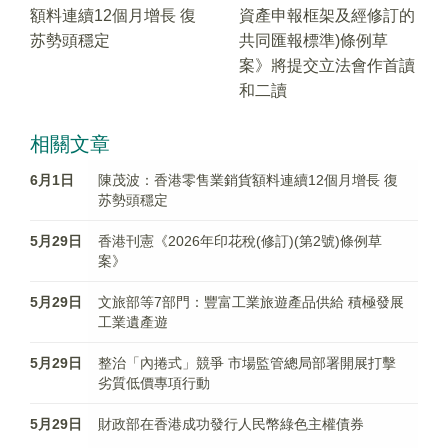
額料連續12個月增長 復
資產申報框架及經修訂的
苏勢頭穩定
共同匯報標準)條例草
案》將提交立法會作首讀
和二讀
相關文章
6月1日
陳茂波：香港零售業銷貨額料連續12個月增長 復
苏勢頭穩定
5月29日
香港刊憲《2026年印花稅(修訂)(第2號)條例草
案》
5月29日
文旅部等7部門：豐富工業旅遊產品供給 積極發展
工業遺產遊
5月29日
整治「內捲式」競爭 市場監管總局部署開展打擊
劣質低價專項行動
5月29日
財政部在香港成功發行人民幣綠色主權債券