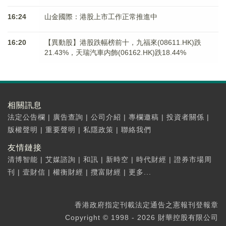
16:24
山金國際：港股上市工作正常推進中
16:20
【異動股】港股跌幅榜前十，九福來(08611.HK)跌
21.43%，天瑞汽車内飾(06162.HK)跌18.44%
相關訊息
法定公告欄
|
廣告查詢
|
公司介紹
|
專欄邀稿
|
投資者關係
|
版權聲明
|
重要聲明
|
私隱政策
|
聯絡我們
友情鏈接
清博智能
|
艾媒諮詢
|
和訊
|
新時空
|
時代財經
|
證券市場周
刊
|
壹財信
|
權衡財經
|
攬富財經
|
更多...
香港政府指定刊載法定通告之憲報刊登報章
Copyright © 1998 - 2026 財華控股有限公司