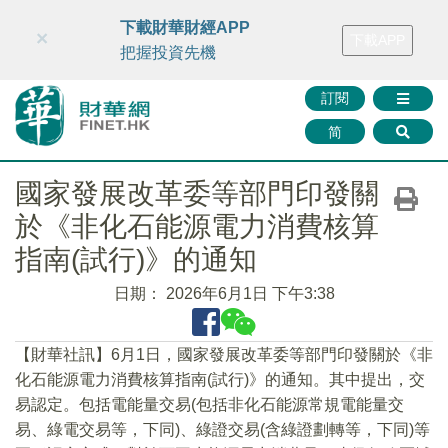
財華智庫網
FINTV
FINMETA
財華證券
媒體矩陣
下載財華財經APP
×
下載APP
智庫沙龍
聯絡我們
把握投資先機
訂閱
简
國家發展改革委等部門印發關
於《非化石能源電力消費核算
指南(試行)》的通知
日期：
2026年6月1日 下午3:38
【財華社訊】6月1日，國家發展改革委等部門印發關於《非
化石能源電力消費核算指南(試行)》的通知。其中提出，交
易認定。包括電能量交易(包括非化石能源常規電能量交
易、綠電交易等，下同)、綠證交易(含綠證劃轉等，下同)等