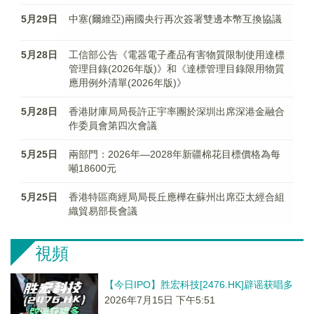
5月29日
中塞(爾維亞)兩國央行再次簽署雙邊本幣互換協議
5月28日
工信部公告《電器電子產品有害物質限制使用達標
管理目錄(2026年版)》和《達標管理目錄限用物質
應用例外清單(2026年版)》
5月28日
香港財庫局局長許正宇率團於深圳出席深港金融合
作委員會第四次會議
5月25日
兩部門：2026年—2028年新疆棉花目標價格為每
噸18600元
5月25日
香港特區商經局局長丘應樺在蘇州出席亞太經合組
織貿易部長會議
視頻
【今日IPO】胜宏科技[2476.HK]辟谣获唱多
2026年7月15日 下午5:51