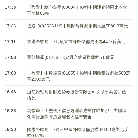
17:35
【盈警】綠心集團(00094.HK)料中期淨虧損同比收窄
不少於85%
17:26
德適-B(02526.HK)中期歸母淨虧損擴大至5588.3萬元
17:11
香港金管局：7月底官方外匯儲備資產為4478億美元
17:08
寶龍地產(01238.HK)7月合約銷售額約5.5億元
17:00
【盈警】中慶股份(01855.HK)料中期除稅後虧損500萬
至2000萬元
16:46
浙江證監局對財通證券股份有限公司採取出具警示函
措施
16:36
網信辦：大型個人信息處理者應當採取加密、去標識
化等措施保障所處理個人信息安全
16:30
國家外匯局：7月末中國外匯儲備規模34188億美元 升
幅0.07%