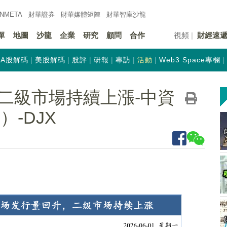
INMETA
財華證券
財華
媒體矩陣
財華
智庫沙龍
單
地圖
沙龍
企業
研究
顧問
合作
視頻
財經速
A股解碼
美股解碼
股評
研報
專訪
活動
Web3 Space專欄
二級市場持續上漲-中資
）-DJX