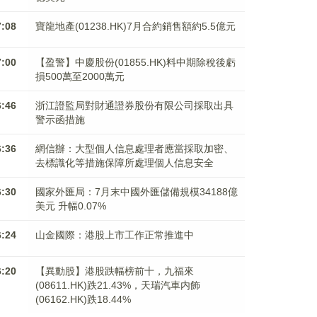
7:08
寶龍地產(01238.HK)7月合約銷售額約5.5億元
7:00
【盈警】中慶股份(01855.HK)料中期除稅後虧
損500萬至2000萬元
6:46
浙江證監局對財通證券股份有限公司採取出具
警示函措施
6:36
網信辦：大型個人信息處理者應當採取加密、
去標識化等措施保障所處理個人信息安全
6:30
國家外匯局：7月末中國外匯儲備規模34188億
美元 升幅0.07%
6:24
山金國際：港股上市工作正常推進中
6:20
【異動股】港股跌幅榜前十，九福來
(08611.HK)跌21.43%，天瑞汽車内飾
(06162.HK)跌18.44%