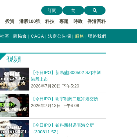
訂閱
简
遞
投資
港股100強
科技
專題
時政
香港百科
社區
商協會
CAGA
法定公告欄
服務
聯絡我們
視頻
【今日IPO】新易盛[300502.SZ]冲刺
港股上市
2026年7月20日 下午5:20
【今日IPO】明宇制药二度冲港交所
2026年7月13日 下午4:08
【今日IPO】铂科新材递表港交所
（300811.SZ）