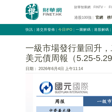
財華智庫網
FINTV
F
港股100強
官網
榜
快訊
港交所發佈
今日IPO
一圖解碼
港股解碼
一級市場發行量回升，
美元債周報（5.25-5.29
日期：
2026年6月4日 上午11:14