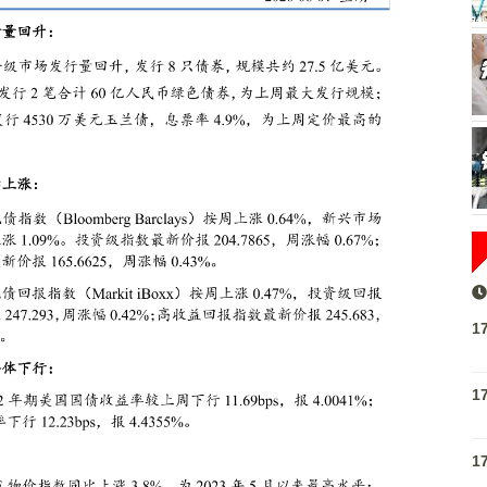
1
1
1