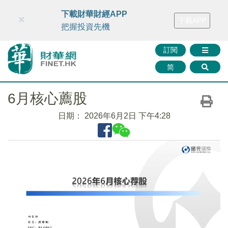
財華智庫網
FINTV
FINMETA
財華證券
媒體矩陣
下載財華財經APP
×
下載APP
智庫沙龍
聯絡我們
把握投資先機
訂閱
简
6月核心薦股
日期：
2026年6月2日 下午4:28