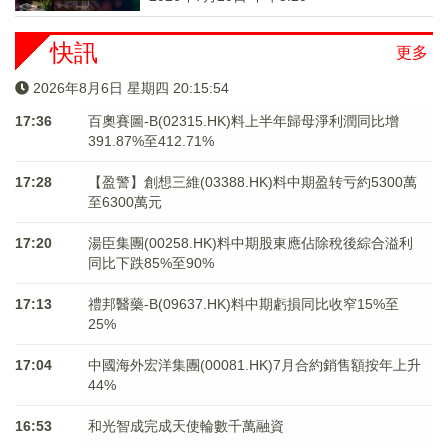
快訊
更多
2026年8月6日 星期四 20:15:54
17:36
百奧賽圖-B(02315.HK)料上半年歸母淨利潤同比增
391.87%至412.71%
17:28
【盈警】創想三維(03388.HK)料中期盈转亏約5300萬
至6300萬元
17:20
湯臣集團(00258.HK)料中期股東應佔除稅後綜合溢利
同比下跌85%至90%
17:13
禮邦醫藥-B(09637.HK)料中期虧損同比收窄15%至
25%
17:04
中國海外宏洋集團(00081.HK)7月合約銷售額按年上升
44%
16:53
和光智成完成天使輪數千萬融資