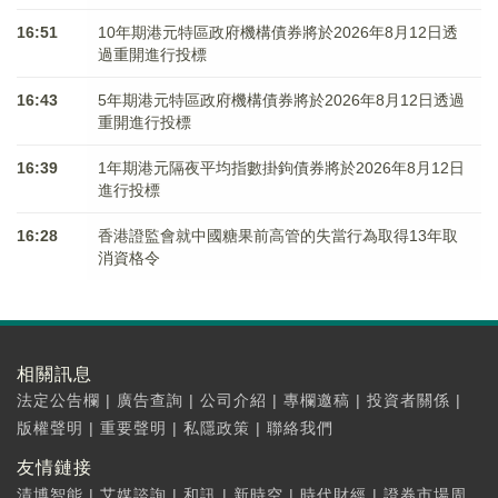
16:51
10年期港元特區政府機構債券將於2026年8月12日透
過重開進行投標
16:43
5年期港元特區政府機構債券將於2026年8月12日透過
重開進行投標
16:39
1年期港元隔夜平均指數掛鉤債券將於2026年8月12日
進行投標
16:28
香港證監會就中國糖果前高管的失當行為取得13年取
消資格令
相關訊息
法定公告欄
|
廣告查詢
|
公司介紹
|
專欄邀稿
|
投資者關係
|
版權聲明
|
重要聲明
|
私隱政策
|
聯絡我們
友情鏈接
清博智能
|
艾媒諮詢
|
和訊
|
新時空
|
時代財經
|
證券市場周