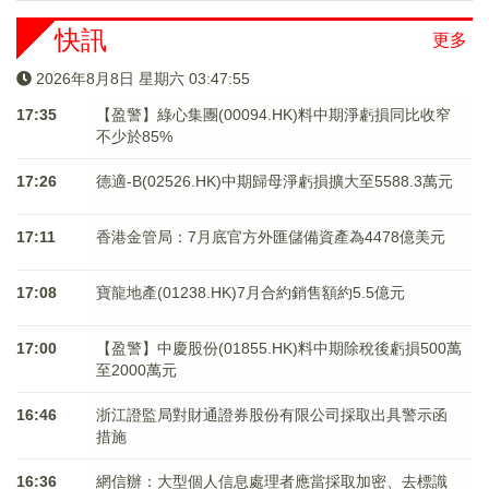
快訊
更多
2026年8月8日 星期六 03:47:55
17:35
【盈警】綠心集團(00094.HK)料中期淨虧損同比收窄
不少於85%
17:26
德適-B(02526.HK)中期歸母淨虧損擴大至5588.3萬元
17:11
香港金管局：7月底官方外匯儲備資產為4478億美元
17:08
寶龍地產(01238.HK)7月合約銷售額約5.5億元
17:00
【盈警】中慶股份(01855.HK)料中期除稅後虧損500萬
至2000萬元
16:46
浙江證監局對財通證券股份有限公司採取出具警示函
措施
16:36
網信辦：大型個人信息處理者應當採取加密、去標識