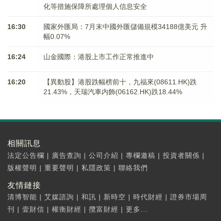
化等措施保障所處理個人信息安全
16:30
國家外匯局：7月末中國外匯儲備規模34188億美元 升
幅0.07%
16:24
山金國際：港股上市工作正常推進中
16:20
【異動股】港股跌幅榜前十，九福來(08611.HK)跌
21.43%，天瑞汽車内飾(06162.HK)跌18.44%
相關訊息
法定公告欄
|
廣告查詢
|
公司介紹
|
專欄邀稿
|
投資者關係
|
版權聲明
|
重要聲明
|
私隱政策
|
聯絡我們
友情鏈接
清博智能
|
艾媒諮詢
|
和訊
|
新時空
|
時代財經
|
證券市場周
刊
|
壹財信
|
權衡財經
|
攬富財經
|
更多...