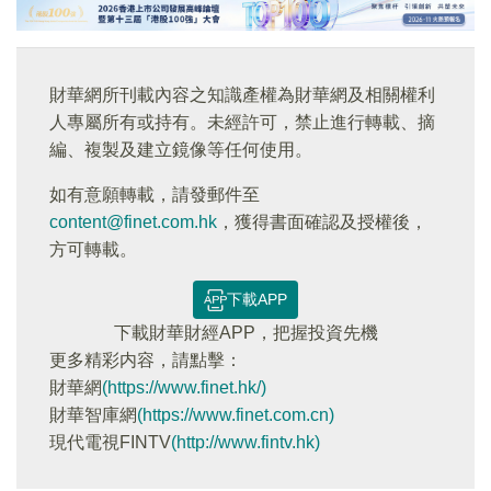
財華網所刊載內容之知識產權為財華網及相關權利
人專屬所有或持有。未經許可，禁止進行轉載、摘
編、複製及建立鏡像等任何使用。
如有意願轉載，請發郵件至
content@finet.com.hk
，獲得書面確認及授權後，
方可轉載。
下載APP
下載財華財經APP，把握投資先機
更多精彩内容，請點擊：
財華網
(https://www.finet.hk/)
財華智庫網
(https://www.finet.com.cn)
現代電視FINTV
(http://www.fintv.hk)