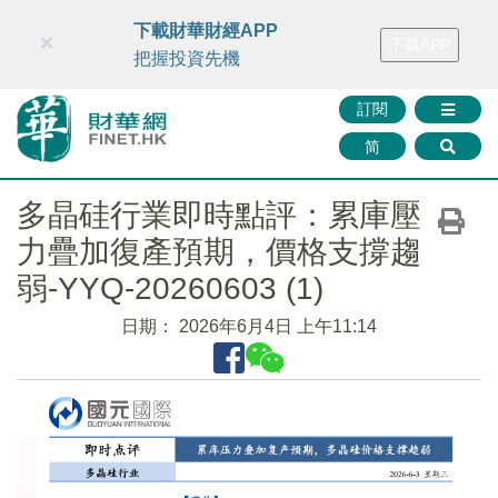
財華智庫網
FINTV
FINMETA
財華證券
媒體矩陣
下載財華財經APP
×
下載APP
智庫沙龍
聯絡我們
把握投資先機
訂閱
简
多晶硅行業即時點評：累庫壓
力疊加復產預期，價格支撐趨
弱-YYQ-20260603 (1)
日期：
2026年6月4日 上午11:14