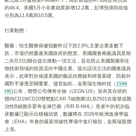
歐元區5月服務業PMI為47.7，高於前值的47.6與彭博預測
的46.4。美國5月小非農就業新增12.2萬，彭博預測與前值
分別為11.8萬與10.5萬。
行業動態：
醫藥：恒生醫療保健指數昨日下跌2.9%,主要企業多數下
跌，市場仍然憂慮美國政府的態度。美國國會兩黨議員星期
二(6月2日)聯合提出推動一項立法，旨在防止美國製藥和生
物技術領域的投資流向中國企業。提出該項立法的國會議員
表示，此舉對於保護美國的藥品供應鏈和研發基礎、防範外
國對手滲透至關重要。儘管如此，金斯瑞生物科技（
1548
HK
)公布，聯營公司傳奇生物（LEGN US）宣布其在研的
體內CD19/CD20雙靶點CAR-T細胞療法LB2501在復發或難
治性B細胞非霍奇金淋巴瘤（R/R B-NHL）患者中的初步臨
床數據已顯示出積極信號，數據將在 2026年歐洲血液學協
會（EHA）年會的最新突破性專場中進行報告，金斯瑞股價
上漲。