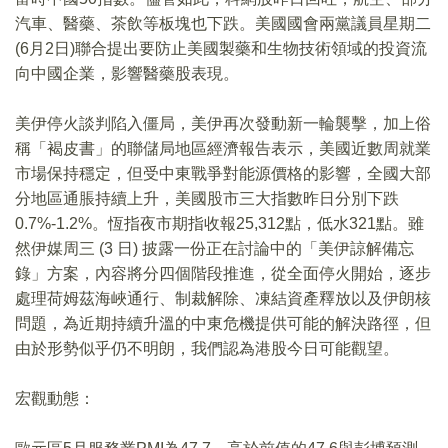
汽車、醫藥、茶飲等板塊也下跌。美國國會兩黨議員星期二
(6月2日)聯合提出要防止美國製藥和生物技術領域的投資流
向中國企業，影響醫藥股表現。
美伊停火談判陷入僵局，美伊再次發動新一輪襲擊，加上俗
稱「褐皮書」的聯儲局地區經濟報告表示，美國近數周就業
市場保持穩定，但受中東戰爭對能源價格的影響，全國大部
分地區通脹持續上升，美國股市三大指數昨日分別下跌
0.7%-1.2%。恆指夜市期指收報25,312點，低水321點。雖
然伊媒周三 (3 日) 披露一份正在討論中的「美伊諒解備忘
錄」方案，內容將分四個階段推進，從全面停火開始，逐步
處理荷姆茲海峽通行、制裁解除、凍結資產釋放以及伊朗核
問題，為近期持續升溫的中東危機提供可能的解決路徑，但
由於形勢似乎仍不明朗，我們認為港股今日可能觀望。
宏觀動態：