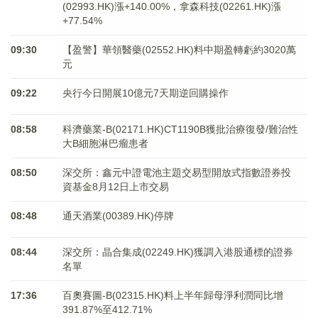
(02993.HK)漲+140.00%，拿森科技(02261.HK)漲
+77.54%
09:30
【盈警】華領醫藥(02552.HK)料中期盈轉虧約3020萬
元
09:22
央行今日開展10億元7天期逆回購操作
08:58
科濟藥業-B(02171.HK)CT1190B獲批治療復發/難治性
大B細胞淋巴瘤患者
08:50
深交所：鑫元中證電池主題交易型開放式指數證券投
資基金8月12日上市交易
08:48
通天酒業(00389.HK)停牌
08:44
深交所：晶合集成(02249.HK)獲調入港股通標的證券
名單
17:36
百奧賽圖-B(02315.HK)料上半年歸母淨利潤同比增
391.87%至412.71%