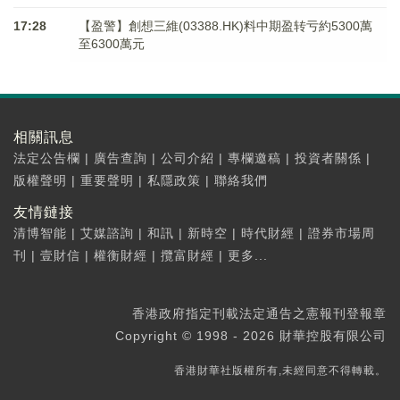
17:28
【盈警】創想三維(03388.HK)料中期盈转亏約5300萬
至6300萬元
相關訊息
法定公告欄
|
廣告查詢
|
公司介紹
|
專欄邀稿
|
投資者關係
|
版權聲明
|
重要聲明
|
私隱政策
|
聯絡我們
友情鏈接
清博智能
|
艾媒諮詢
|
和訊
|
新時空
|
時代財經
|
證券市場周
刊
|
壹財信
|
權衡財經
|
攬富財經
|
更多...
香港政府指定刊載法定通告之憲報刊登報章
Copyright © 1998 - 2026 財華控股有限公司
香港財華社版權所有,未經同意不得轉載。