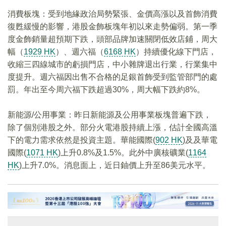
消費板塊：受到地緣政治局勢緊張、金價高漲以及首飾消費
復甦緩慢的影響，港股金飾板塊年初以來走勢偏弱。第一季
度金飾銷量超預期下跌，頭部品牌加速關閉低效店鋪，周大
幅（
1929 HK
）、週六福（
6168 HK
）持續優化線下門店，
收縮三四線城市的虧損門店，中小雜牌退出行業，行業集中
度提升。週六福因出售不合格的足銀首飾受到監管部門的處
罰。年出至今周六福下跌超過30%，周大幅下跌約8%。
新能源/公用事業：昨日新能源及公用事業板塊普遍下跌，
除了個別港股之外。部分火電港股持續上漲，估計全國高溫
下的電力需求依然是投資主題。華能國際(
902 HK
)及及華電
國際(
1071 HK
)上升0.8%及1.5%。此外中廣核礦業(
1164
HK
)上升7.0%。消息面上，近日鈾價上升至86美元水平。