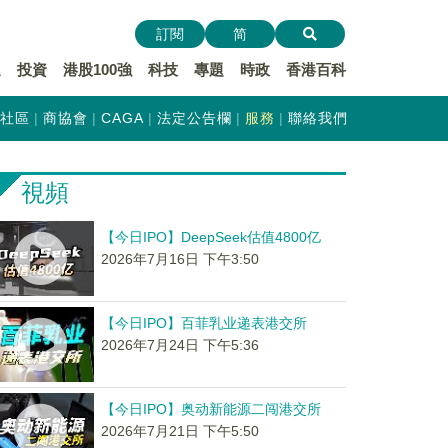
訂閱
简
遞
投資
港股100強
科技
專題
時政
香港百科
社區
商協會
CAGA
法定公告欄
服務
聯絡我們
視頻
【今日IPO】DeepSeek估值4800亿
2026年7月16日 下午3:50
【今日IPO】百菲乳业递表港交所
2026年7月24日 下午5:36
【今日IPO】奥动新能源二闯港交所
2026年7月21日 下午5:50