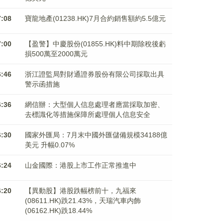
7:08
寶龍地產(01238.HK)7月合約銷售額約5.5億元
7:00
【盈警】中慶股份(01855.HK)料中期除稅後虧
損500萬至2000萬元
6:46
浙江證監局對財通證券股份有限公司採取出具
警示函措施
6:36
網信辦：大型個人信息處理者應當採取加密、
去標識化等措施保障所處理個人信息安全
6:30
國家外匯局：7月末中國外匯儲備規模34188億
美元 升幅0.07%
6:24
山金國際：港股上市工作正常推進中
6:20
【異動股】港股跌幅榜前十，九福來
(08611.HK)跌21.43%，天瑞汽車内飾
(06162.HK)跌18.44%