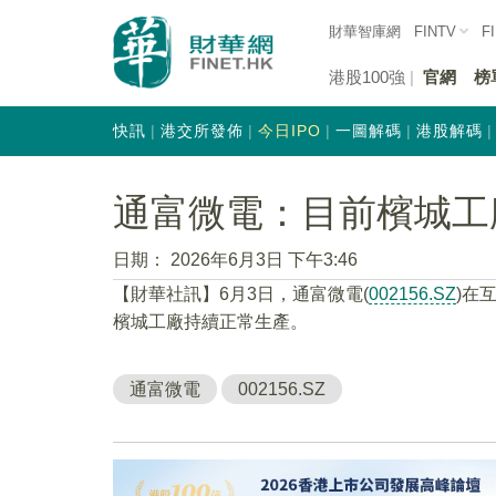
財華智庫網
FINTV
F
港股100強
官網
榜
快訊
港交所發佈
今日IPO
一圖解碼
港股解碼
通富微電：目前檳城工
日期：
2026年6月3日 下午3:46
【財華社訊】6月3日，通富微電(
002156.SZ
)在
檳城工廠持續正常生產。
通富微電
002156.SZ