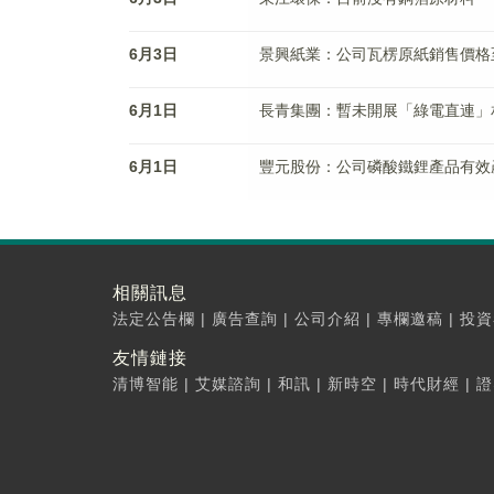
6月3日
景興紙業：公司瓦楞原紙銷售價格至今
6月1日
長青集團：暫未開展「綠電直連」
6月1日
豐元股份：公司磷酸鐵鋰產品有效
相關訊息
法定公告欄
|
廣告查詢
|
公司介紹
|
專欄邀稿
|
投資
友情鏈接
清博智能
|
艾媒諮詢
|
和訊
|
新時空
|
時代財經
|
證