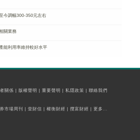
調幅300-350元左右
相關業務
產能利用率維持較好水平
者關係
|
版權聲明
|
重要聲明
|
私隱政策
|
聯絡我們
券市場周刊
|
壹財信
|
權衡財經
|
攬富財經
|
更多...