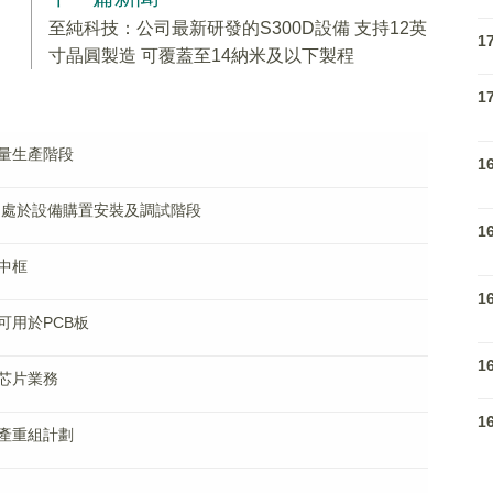
至純科技：公司最新研發的S300D設備 支持12英
1
寸晶圓製造 可覆蓋至14納米及以下製程
1
量生產階段
1
尚處於設備購置安裝及調試階段
1
中框
1
可用於PCB板
1
芯片業務
1
產重組計劃