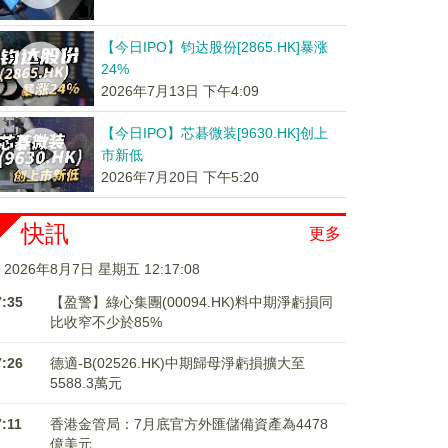
【今日IPO】钧达股份[2865.HK]暴涨
24%
2026年7月13日 下午4:09
【今日IPO】芯碁微装[9630.HK]创上
市新低
2026年7月20日 下午5:20
快訊
更多
2026年8月7日 星期五 12:17:09
7:35
【盈警】綠心集團(00094.HK)料中期淨虧損同
比收窄不少於85%
7:26
德適-B(02526.HK)中期歸母淨虧損擴大至
5588.3萬元
7:11
香港金管局：7月底官方外匯儲備資產為4478
億美元