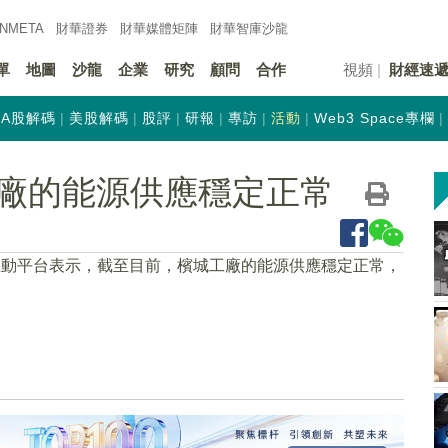
INMETA
財華證券
財華
媒體矩陣
財華
智庫沙龍
單
地圖
沙龍
企業
研究
顧問
合作
視頻
財經速
A股解碼
美股解碼
股評
研報
專訪
活動
Web3 Space專欄
廠的能源供應穩定正常
互動平台表示，截至目前，檳城工廠的能源供應穩定正常，