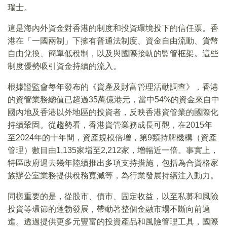
瑞士。
這是海內外資金對香港的制度和投資環境投下的信任票。香
港在「一國兩制」下擁有普通法制度、資金自由流動、貨幣
自由兌換、簡單低稅制，以及與國際接軌的監管框架。這些
制度優勢吸引資金持續的流入。
根據證監會每年發布的《資產及財富管理活動調查》，香港
的資管業務總值已超過35萬億港元，當中54%的資金來自中
國內地及香港以外地區的投資者，反映香港資管業的國際化
持續鞏固。從趨勢看，香港資管業務成長可觀，在2015年
至2024年的十年間，資產規模倍增，第9類持牌機構（資產
管理）數目由1,135家增至2,212家，增幅近一倍。事實上，
特區政府過去幾年陸續推出多項支持措施，包括為合資格家
族辦公室業務提供稅務寬減等，為行業發展持續注入動力。
同樣重要的是，從股市、債市、固定收益，以至私募和風險
投資等環節的蓬勃發展，帶動著整個金融市場不斷向前邁
進。透過提供更多元豐富的投資產品和風險管理工具，國際