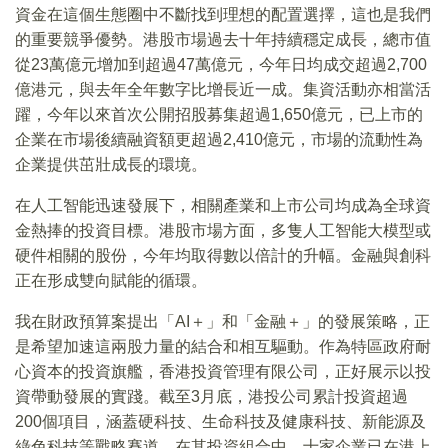
資金在這個生態圈中不斷找到理想的配置選擇，這也是我們
的重要競爭優勢。港股市場過去十年持續穩定成長，總市值
從23萬億元增加到超過47萬億元，今年日均成交超過2,700
億港元，與去年全年數字比增長近一成。集資活動亦相當活
躍，今年以來首次公開招股募集超過1,650億元，已上市的
企業在市場後續融資額更超過2,410億元，市場的流動性為
企業提供茁壯成長的環境。
在人工智能迅速發展下，相關產業和上市公司均成為全球資
金熱捧的投資目標。港股市場方面，多隻人工智能大模型或
硬件相關的股份，今年均取得數以倍計的升幅。金融與創科
正在形成雙向賦能的循環。
我在財政預算案提出「AI＋」和「金融＋」的發展策略，正
是希望加速這兩股力量的結合和相互驅動。作為特區政府耐
心資本的投資旗艦，香港投資管理有限公司，正好展示以投
資帶動發展的實踐。截至3月底，港投公司累計投資超過
200個項目，涵蓋硬科技、生命科技及健康科技、新能源及
綠色科技等戰略賽道。在其投資組合中，十家企業已在港上