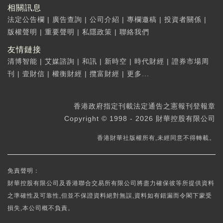
相關訊息
法定公告欄
|
廣告查詢
|
公司介紹
|
專欄邀稿
|
投資者關係
|
版權聲明
|
重要聲明
|
私隱政策
|
聯絡我們
友情鏈接
清博智能
|
艾媒諮詢
|
和訊
|
新時空
|
時代財經
|
證券市場周
刊
|
壹財信
|
權衡財經
|
攬富財經
|
更多...
香港政府指定刊載法定通告之憲報刊登報章
Copyright © 1998 - 2026 財華控股有限公司
香港財華社版權所有,未經同意不得轉載。
免責聲明：
財華控股有限公司及香港聯合交易所有限公司將盡力確保彼等所提供資料
之準確性及可靠性,但並不保證資料絕對無誤,資料如有錯漏而令閣下蒙受
損失,本公司概不負責。