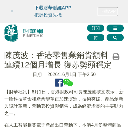
財華智庫網
FINTV
FINMETA
財華證券
媒體矩陣
下載財華財經APP
×
下載APP
智庫沙龍
聯絡我們
把握投資先機
訂閱
简
陳茂波：香港零售業銷貨額料
連續12個月增長 復苏勢頭穩定
日期：
2026年6月1日 下午2:50
【財華社訊】6月1日，香港財政司司長陳茂波撰文表示，新
一輪科技革命和產業變革正加速演進，技術突破、產品創新
與設計革新，帶動著投資與銷售，成為經濟增長的主要動力
之一。
在人工智能相關電子產品出口帶動下，本港4月份整體商品