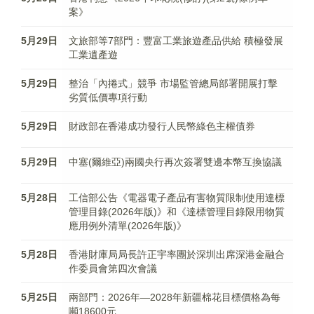
案》
5月29日
文旅部等7部門：豐富工業旅遊產品供給 積極發展
工業遺產遊
5月29日
整治「內捲式」競爭 市場監管總局部署開展打擊
劣質低價專項行動
5月29日
財政部在香港成功發行人民幣綠色主權債券
5月29日
中塞(爾維亞)兩國央行再次簽署雙邊本幣互換協議
5月28日
工信部公告《電器電子產品有害物質限制使用達標
管理目錄(2026年版)》和《達標管理目錄限用物質
應用例外清單(2026年版)》
5月28日
香港財庫局局長許正宇率團於深圳出席深港金融合
作委員會第四次會議
5月25日
兩部門：2026年—2028年新疆棉花目標價格為每
噸18600元