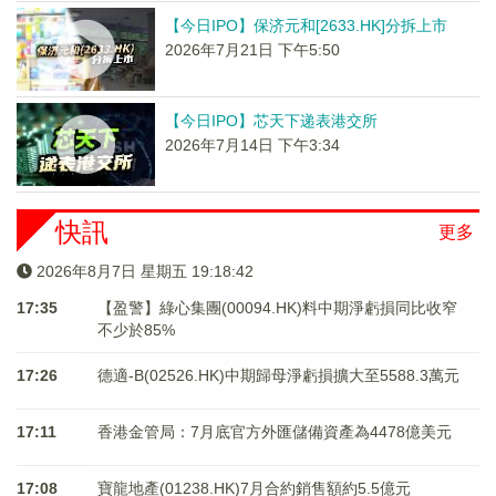
【今日IPO】保济元和[2633.HK]分拆上市
2026年7月21日 下午5:50
【今日IPO】芯天下递表港交所
2026年7月14日 下午3:34
快訊
更多
2026年8月7日 星期五 19:18:43
17:35
【盈警】綠心集團(00094.HK)料中期淨虧損同比收窄
不少於85%
17:26
德適-B(02526.HK)中期歸母淨虧損擴大至5588.3萬元
17:11
香港金管局：7月底官方外匯儲備資產為4478億美元
17:08
寶龍地產(01238.HK)7月合約銷售額約5.5億元