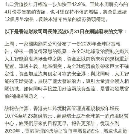
出口貨值按年升幅進一步加快至42.9%。至於本周將公布的
4月份零售業銷貨額，也可望保持不俗的增幅，將會是連續
12個月呈增長，反映本港零售業的復苏勢頭穩定。
以下是香港財政司司長陳茂波5月31日在網誌發表的文章：
上周，一家國際顧問公司發布了一份2026年全球財富報
告，帶來一個值得深思的觀察：在全球地緣政治變亂交織與
人工智能浪潮席捲全球之際，資金正以前所未有的規模重新
配置。單邊主義、地區衝突，為全球經濟前景帶來巨大不確
定性，資金加速流向穩定可靠的安全港；與此同時，人工智
能的不斷突破，展現了龐大發展潛力，吸引大量資金湧入相
關領域。如何同時承接並用好這兩股資金流，是香港發展當
前的關鍵課題之一。
該報告估算，香港去年跨境財富管理資產規模按年增長
10.7%至約23萬億港元，超越瑞士成為全球第一的跨境財管
中心，較我們原來的目標更早。報告更預計，從現在到
2030年，香港管理的跨境財富每年增長約9%，增速也高於