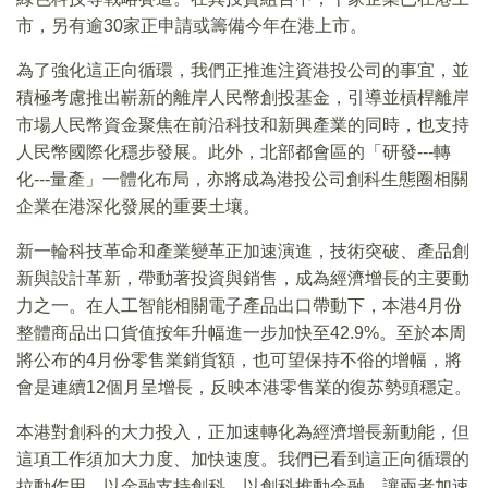
市，另有逾30家正申請或籌備今年在港上市。
為了強化這正向循環，我們正推進注資港投公司的事宜，並
積極考慮推出嶄新的離岸人民幣創投基金，引導並槓桿離岸
市場人民幣資金聚焦在前沿科技和新興產業的同時，也支持
人民幣國際化穩步發展。此外，北部都會區的「研發---轉
化---量產」一體化布局，亦將成為港投公司創科生態圈相關
企業在港深化發展的重要土壤。
新一輪科技革命和產業變革正加速演進，技術突破、產品創
新與設計革新，帶動著投資與銷售，成為經濟增長的主要動
力之一。在人工智能相關電子產品出口帶動下，本港4月份
整體商品出口貨值按年升幅進一步加快至42.9%。至於本周
將公布的4月份零售業銷貨額，也可望保持不俗的增幅，將
會是連續12個月呈增長，反映本港零售業的復苏勢頭穩定。
本港對創科的大力投入，正加速轉化為經濟增長新動能，但
這項工作須加大力度、加快速度。我們已看到這正向循環的
拉動作用，以金融支持創科、以創科推動金融，讓兩者加速