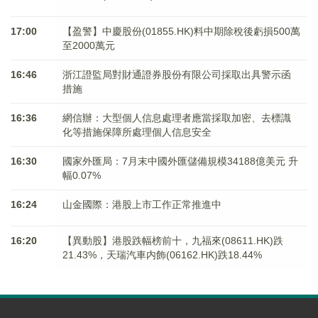
17:00
【盈警】中慶股份(01855.HK)料中期除稅後虧損500萬
至2000萬元
16:46
浙江證監局對財通證券股份有限公司採取出具警示函
措施
16:36
網信辦：大型個人信息處理者應當採取加密、去標識
化等措施保障所處理個人信息安全
16:30
國家外匯局：7月末中國外匯儲備規模34188億美元 升
幅0.07%
16:24
山金國際：港股上市工作正常推進中
16:20
【異動股】港股跌幅榜前十，九福來(08611.HK)跌
21.43%，天瑞汽車内飾(06162.HK)跌18.44%