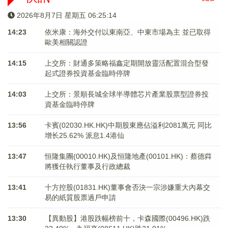
2026年8月7日 星期五 06:25:15
14:23
依米康：海外交付以東南亞、中東市場為主 並已取得
歐美相關認證
14:15
上交所：財通多策略福鑫定期開放靈活配置混合型發
起式證券投資基金臨時停牌
14:03
上交所：景順長城全球半導體芯片產業股票型證券投
資基金臨時停牌
13:56
卡賓(02030.HK.HK)中期股東應佔溢利2081萬元 同比
增长25.62% 派息1.4港仙
13:47
恒隆集團(00010.HK)及恒隆地產(00101.HK)：蔡德粦
將獲任執行董事及行政總裁
13:41
十方控股(01831.HK)董事會否決一宗涉嫌重大內幕交
易的紙質股票過戶申請
13:30
【異動股】港股跌幅榜前十，卡森國際(00496.HK)跌