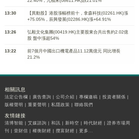
22.40%，九福來(08611.HK)跌21.01%
13:30
【異動股】港股漲幅榜前十，拿森科技(02261.HK)漲
+75.05%，辰興發展(02286.HK)漲+64.91%
13:26
弘毅文化集團(00419.HK)主要股東合共出售約2.02億
股 盤中漲超54%
13:22
前7個月中國出口機電產品11.12萬億元 同比增長
21.2%
相關訊息
法定公告欄
|
廣告查詢
|
公司介紹
|
專欄邀稿
|
投資者關係
|
版權聲明
|
重要聲明
|
私隱政策
|
聯絡我們
友情鏈接
清博智能
|
艾媒諮詢
|
和訊
|
新時空
|
時代財經
|
證券市場周
刊
|
壹財信
|
權衡財經
|
攬富財經
|
更多...