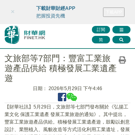
財華智庫網
FINTV
FINMETA
財華證券
媒體矩陣
下載財華財經APP
×
下載APP
智庫沙龍
聯絡我們
把握投資先機
訂閱
简
文旅部等7部門：豐富工業旅
遊產品供給 積極發展工業遺產
遊
日期：
2026年5月29日 下午4:46
【財華社訊】5月29日，文旅部等七部門發布關於《弘揚工
業文化 保護工業遺產 發展工業旅遊的通知》。其中提出，
豐富工業旅遊產品供給。積極發展工業遺產遊，鼓勵以創意
設計、業態植入、風貌改造等方式活化利用工業遺址，發展