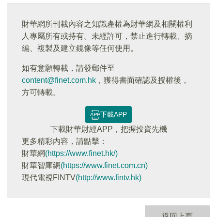
財華網所刊載內容之知識產權為財華網及相關權利
人專屬所有或持有。未經許可，禁止進行轉載、摘
編、複製及建立鏡像等任何使用。
如有意願轉載，請發郵件至
content@finet.com.hk
，獲得書面確認及授權後，
方可轉載。
下載APP
下載財華財經APP，把握投資先機
更多精彩内容，請點擊：
財華網
(https://www.finet.hk/)
財華智庫網
(https://www.finet.com.cn)
現代電視FINTV
(http://www.fintv.hk)
返回上頁