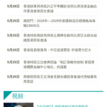
5月28日
香港財庫局局長許正宇率團於深圳出席深港金融合
作委員會第四次會議
5月25日
兩部門：2026年—2028年新疆棉花目標價格為每
噸18600元
5月25日
香港特區商經局局長丘應樺在蘇州出席亞太經合組
織貿易部長會議
5月25日
香港貿易發展局：中亞資源豐富 市場潛力巨大
5月25日
香港特區立法會將辯論「制訂策略性稅制 鞏固香
港國際金融中心地位」的議案
5月25日
商務部部長王文濤會見聯合國貿發會議代理秘書長
馬雷諾
視頻
【今日IPO】中际旭创过港交所聆讯