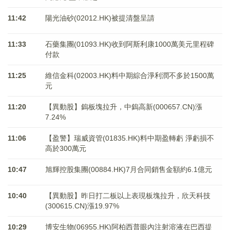
11:42
陽光油砂(02012.HK)被提清盤呈請
11:33
石藥集團(01093.HK)收到阿斯利康1000萬美元里程碑
付款
11:25
維信金科(02003.HK)料中期綜合淨利潤不多於1500萬
元
11:20
【異動股】鎢板塊拉升，中鎢高新(000657.CN)漲
7.24%
11:06
【盈警】瑞威資管(01835.HK)料中期盈轉虧 淨虧損不
高於300萬元
10:47
旭輝控股集團(00884.HK)7月合同銷售金額約6.1億元
10:40
【異動股】昨日打二板以上表現板塊拉升，欣天科技
(300615.CN)漲19.97%
10:29
博安生物(06955.HK)阿柏西普眼內注射溶液在巴西提