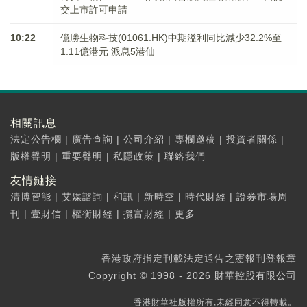
交上市許可申請
10:22
億勝生物科技(01061.HK)中期溢利同比減少32.2%至
1.11億港元 派息5港仙
相關訊息
法定公告欄
|
廣告查詢
|
公司介紹
|
專欄邀稿
|
投資者關係
|
版權聲明
|
重要聲明
|
私隱政策
|
聯絡我們
友情鏈接
清博智能
|
艾媒諮詢
|
和訊
|
新時空
|
時代財經
|
證券市場周
刊
|
壹財信
|
權衡財經
|
攬富財經
|
更多...
香港政府指定刊載法定通告之憲報刊登報章
Copyright © 1998 - 2026 財華控股有限公司
香港財華社版權所有,未經同意不得轉載。