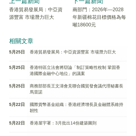
上一篇新聞
下一篇新聞
香港貿易發展局：中亞資
兩部門：2026年—2028
源豐富 市場潛力巨大
年新疆棉花目標價格為每
噸18600元
相關文章
5月25日
香港貿易發展局：中亞資源豐富 市場潛力巨大
5月25日
香港特區立法會將辯論「制訂策略性稅制 鞏固香
港國際金融中心地位」的議案
5月25日
商務部部長王文濤會見聯合國貿發會議代理秘書長
馬雷諾
5月22日
國際貨幣基金組織：香港經濟增長及金融體系維持
韌性
5月22日
香港屋宇署：3月批出14份建築圖則