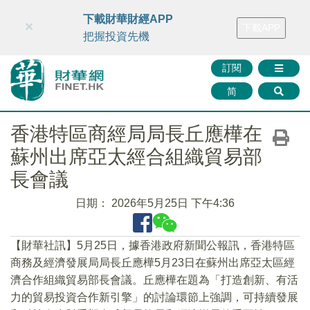
財華智庫網
FINTV
FINMETA
財華證券
媒體矩陣
下載財華財經APP
×
下載APP
智庫沙龍
聯絡我們
把握投資先機
訂閱
简
香港特區商經局局長丘應樺在
蘇州出席亞太經合組織貿易部
長會議
日期：
2026年5月25日 下午4:36
【財華社訊】5月25日，據香港政府新聞公報訊，香港特區
商務及經濟發展局局長丘應樺5月23日在蘇州出席亞太區經
濟合作組織貿易部長會議。丘應樺在題為「打造創新、有活
力的貿易投資合作新引擎」的討論環節上強調，可持續發展