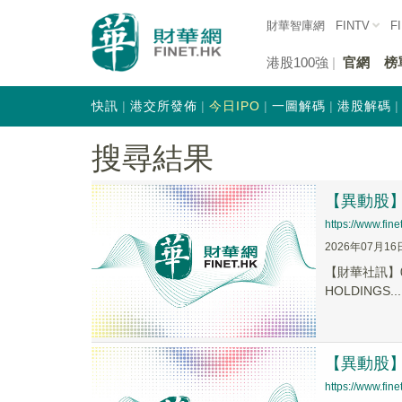
財華智庫網
FINTV
F
港股100強
官網
榜
快訊
港交所發佈
今日IPO
一圖解碼
港股解碼
搜尋結果
【異動股】港
https://www.fi
2026年07月16
【財華社訊】0
HOLDINGS...
【異動股】港
https://www.fi