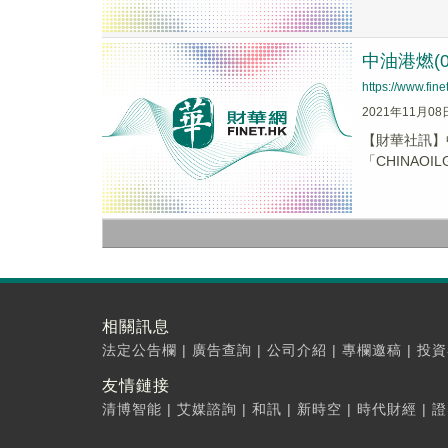
中油港燃(
https://www.fi
2021年11月08
【財華社訊】
「CHINAOIL
相關訊息
法定公告欄
|
廣告查詢
|
公司介紹
|
專欄邀稿
|
投資
友情鏈接
清博智能
|
艾媒諮詢
|
和訊
|
新時空
|
時代財經
|
證