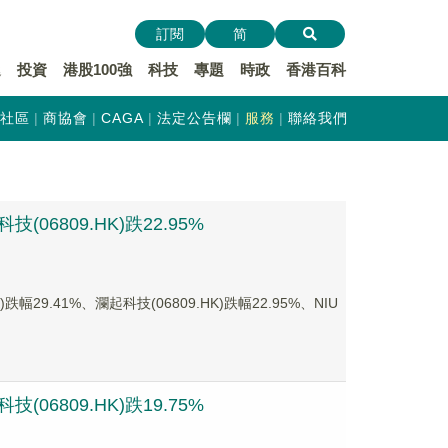
訂閱
简
遞
投資
港股100強
科技
專題
時政
香港百科
社區
商協會
CAGA
法定公告欄
服務
聯絡我們
06809.HK)跌22.95%
9.41%、瀾起科技(06809.HK)跌幅22.95%、NIU
06809.HK)跌19.75%