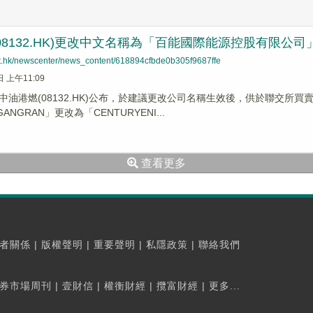
08132.HK)更改中文名稱為「百能國際能源控股有限公司
net.hk/newscenter/news_content/618894cfbde0b305f9687ffe
日 上午11:09
中油港燃(08132.HK)公布，於建議更改公司名稱生效後，供於聯交所
GANGRAN」更改為「CENTURYENI...
查看更多
者關係
|
版權聲明
|
重要聲明
|
私隱政策
|
聯絡我們
券市場周刊
|
壹財信
|
權衡財經
|
攬富財經
|
更多...