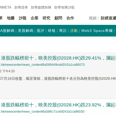
INMETA
財華證券
財華
媒體矩陣
財華
智庫沙龍
單
地圖
沙龍
企業
研究
顧問
合作
視頻
財經速
A股解碼
美股解碼
股評
研報
專訪
活動
Web3 Space專欄
股跌幅榜前十，映美控股(02028.HK)跌29.41%，瀾起科技(
net.hk/newscenter/news_content/6a589449cebf241b1ca86073
日 下午4:20
7月16日收盤，截至發稿，港股跌幅榜前十名分別為映美控股(02028.HK)跌幅2
股跌幅榜前十，映美控股(02028.HK)跌23.92%，瀾起科技(
net.hk/newscenter/news_content/6a586c71cebf241b1ca86030