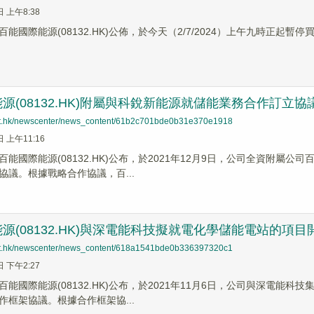
日 上午8:38
能國際能源(08132.HK)公佈，於今天（2/7/2024）上午九時正起暫停
源(08132.HK)附屬與科銳新能源就儲能業務合作訂立協
net.hk/newscenter/news_content/61b2c701bde0b31e370e1918
日 上午11:16
百能國際能源(08132.HK)公布，於2021年12月9日，公司全資附
協議。根據戰略合作協議，百...
源(08132.HK)與深電能科技擬就電化學儲能電站的項目
net.hk/newscenter/news_content/618a1541bde0b336397320c1
日 下午2:27
百能國際能源(08132.HK)公布，於2021年11月6日，公司與深電
作框架協議。根據合作框架協...