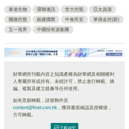
泰達生物
環聯連訊
世大控股
亞太資源
國微控股
銀建國際
中食民安
華億金控(新)
五一視界
中國恒有源集團
財華網所刊載內容之知識產權為財華網及相關權利
人專屬所有或持有。未經許可，禁止進行轉載、摘
編、複製及建立鏡像等任何使用。
如有意願轉載，請發郵件至
content@finet.com.hk
，獲得書面確認及授權後，
方可轉載。
下載APP