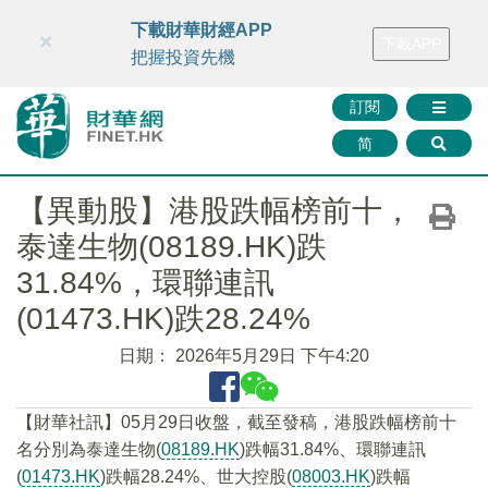
財華智庫網
FINTV
FINMETA
財華證券
媒體矩陣
下載財華財經APP
×
下載APP
智庫沙龍
聯絡我們
把握投資先機
訂閱
简
【異動股】港股跌幅榜前十，
泰達生物(08189.HK)跌
31.84%，環聯連訊
(01473.HK)跌28.24%
日期：
2026年5月29日 下午4:20
【財華社訊】05月29日收盤，截至發稿，港股跌幅榜前十
名分別為泰達生物(
08189.HK
)跌幅31.84%、環聯連訊
(
01473.HK
)跌幅28.24%、世大控股(
08003.HK
)跌幅