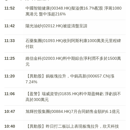
11:52
中國智能健康(00348.HK)擬溢價16.7%配股 淨籌1080
萬港元 ​​​​​​​盤中漲超216%
11:42
陽光油砂(02012.HK)被提清盤呈請
11:33
石藥集團(01093.HK)收到阿斯利康1000萬美元里程碑
付款
11:25
維信金科(02003.HK)料中期綜合淨利潤不多於1500萬
元
11:20
【異動股】鎢板塊拉升，中鎢高新(000657.CN)漲
7.24%
11:06
【盈警】瑞威資管(01835.HK)料中期盈轉虧 淨虧損不
高於300萬元
10:47
旭輝控股集團(00884.HK)7月合同銷售金額約6.1億元
10:40
【異動股】昨日打二板以上表現板塊拉升，欣天科技