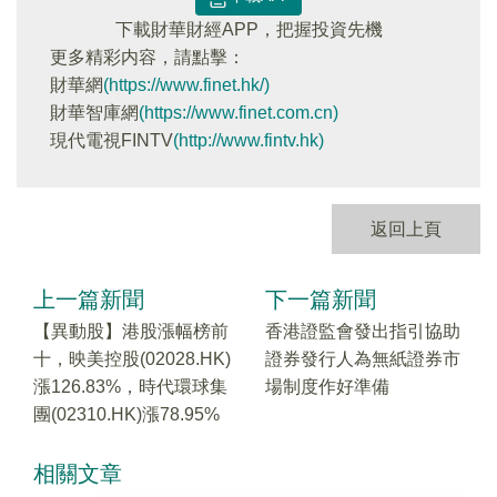
下載財華財經APP，把握投資先機
更多精彩内容，請點擊：
財華網
(https://www.finet.hk/)
財華智庫網
(https://www.finet.com.cn)
現代電視FINTV
(http://www.fintv.hk)
返回上頁
上一篇新聞
下一篇新聞
【異動股】港股漲幅榜前
香港證監會發出指引協助
十，映美控股(02028.HK)
證券發行人為無紙證券市
漲126.83%，時代環球集
場制度作好準備
團(02310.HK)漲78.95%
相關文章