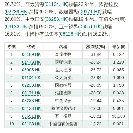
26.72%、亞太資源(
01104.HK
)跌幅22.94%、國微控股
(
02239.HK
)跌幅20.09%、銀建國際(
00171.HK
)跌幅
20.00%、中食民安(
08283.HK
)跌幅19.44%、華億金控(新)
(
08123.HK
)跌幅19.00%、五一視界(
06651.HK
)跌幅
16.81%、中國恒有源集團(
08128.HK
)跌幅16.22%。
序號
代碼
名稱
漲跌額(%)
最新價
1
08189.HK
泰達生物
-31.84
0.122
2
01473.HK
環聯連訊
-28.24
1.220
3
08003.HK
世大控股
-26.72
0.085
4
01104.HK
亞太資源
-22.94
1.680
5
02239.HK
國微控股
-20.09
1.750
6
00171.HK
銀建國際
-20.00
0.048
7
08283.HK
中食民安
-19.44
0.435
8
08123.HK
華億金控(新)
-19.00
0.081
9
06651.HK
五一視界
-16.81
96.500
10
08128.HK
中國恒有源集團
-16.22
0.031