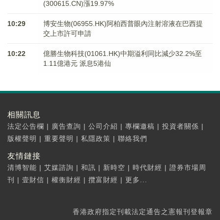
(300615.CN)漲19.97%
10:29
博安生物(06955.HK)阿柏西普眼內注射溶液在巴西提
交上市許可申請
10:22
億勝生物科技(01061.HK)中期溢利同比減少32.2%至
1.11億港元 派息5港仙
相關訊息
法定公告欄
|
廣告查詢
|
公司介紹
|
專欄邀稿
|
投資者關係
|
版權聲明
|
重要聲明
|
私隱政策
|
聯絡我們
友情鏈接
清博智能
|
艾媒諮詢
|
和訊
|
新時空
|
時代財經
|
證券市場周
刊
|
壹財信
|
權衡財經
|
攬富財經
|
更多...
香港政府指定刊載法定通告之憲報刊登報章