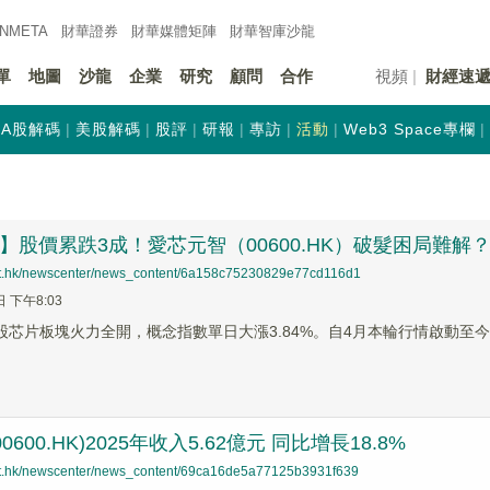
INMETA
財華證券
財華
媒體矩陣
財華
智庫沙龍
單
地圖
沙龍
企業
研究
顧問
合作
視頻
財經速
A股解碼
美股解碼
股評
研報
專訪
活動
Web3 Space專欄
蹤】股價累跌3成！愛芯元智（00600.HK）破髮困局難解
net.hk/newscenter/news_content/6a158c75230829e77cd116d1
日 下午8:03
港股芯片板塊火力全開，概念指數單日大漲3.84%。自4月本輪行情啟動至今
0600.HK)2025年收入5.62億元 同比增長18.8%
net.hk/newscenter/news_content/69ca16de5a77125b3931f639