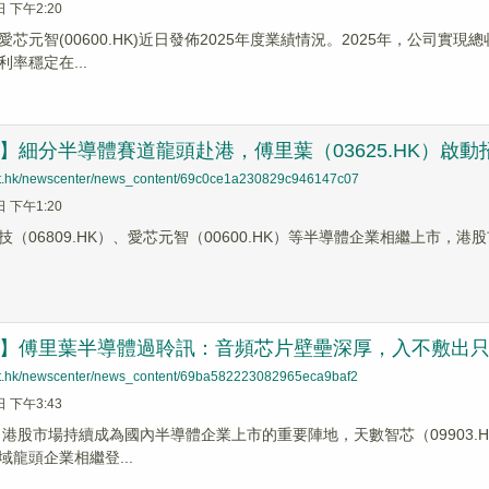
日 下午2:20
芯元智(00600.HK)近日發佈2025年度業績情況。2025年，公司實現總收
利率穩定在...
蹤】細分半導體賽道龍頭赴港，傅里葉（03625.HK）啟動
net.hk/newscenter/news_content/69c0ce1a230829c946147c07
日 下午1:20
技（06809.HK）、愛芯元智（00600.HK）等半導體企業相繼上市，
前哨】傅里葉半導體過聆訊：音頻芯片壁壘深厚，入不敷出
net.hk/newscenter/news_content/69ba582223082965eca9baf2
日 下午3:43
，港股市場持續成為國內半導體企業上市的重要陣地，天數智芯（09903.HK）
龍頭企業相繼登...