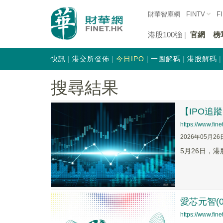
財華智庫網
FINTV
F
港股100強
官網
榜
快訊
港交所發佈
今日IPO
一圖解碼
港股解碼
搜尋結果
【IPO追
https://www.fi
2026年05月26
5月26日，
愛芯元智(0
https://www.fi