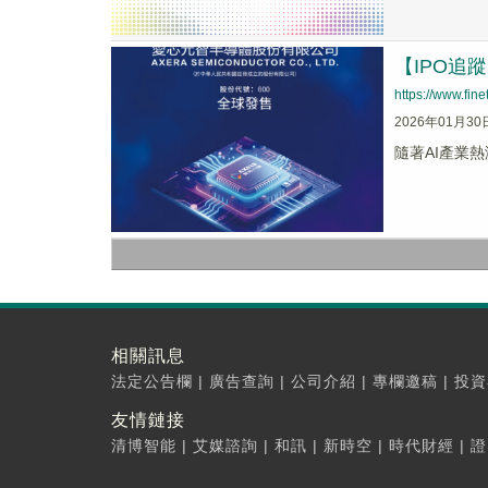
【IPO追
https://www.fi
2026年01月30
隨著AI產業熱
相關訊息
法定公告欄
|
廣告查詢
|
公司介紹
|
專欄邀稿
|
投資
友情鏈接
清博智能
|
艾媒諮詢
|
和訊
|
新時空
|
時代財經
|
證