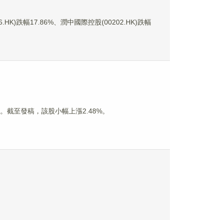
)跌幅17.86%、潤中國際控股(00202.HK)跌幅
淡。截至發稿，該股小幅上漲2.48%。