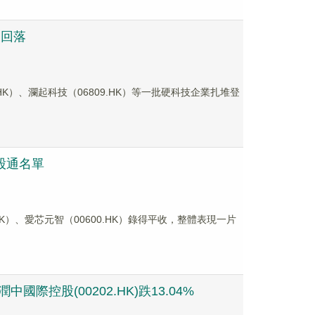
後回落
HK）、瀾起科技（06809.HK）等一批硬科技企業扎堆登
港股通名單
K）、愛芯元智（00600.HK）錄得平收，整體表現一片
國際控股(00202.HK)跌13.04%