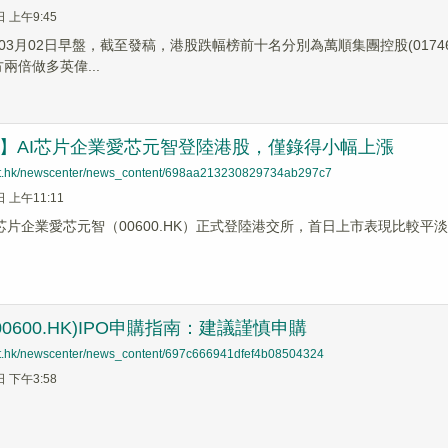
日 上午9:45
3月02日早盤，截至發稿，港股跌幅榜前十名分別為萬順集團控股(01746.HK
方兩倍做多英偉...
蹤】AI芯片企業愛芯元智登陸港股，僅錄得小幅上漲
net.hk/newscenter/news_content/698aa213230829734ab297c7
日 上午11:11
I芯片企業愛芯元智（00600.HK）正式登陸港交所，首日上市表現比較平
0600.HK)IPO申購指南：建議謹慎申購
net.hk/newscenter/news_content/697c666941dfef4b08504324
日 下午3:58