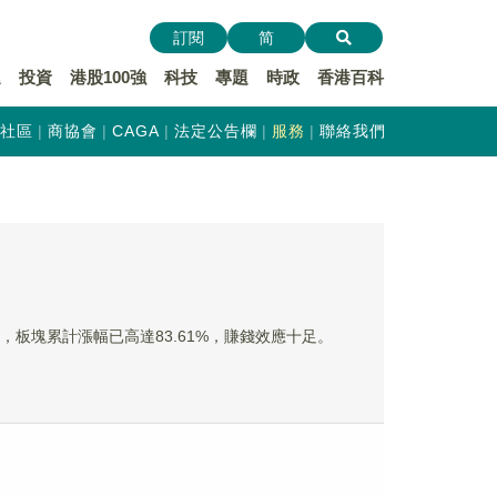
訂閱
简
遞
投資
港股100強
科技
專題
時政
香港百科
社區
商協會
CAGA
法定公告欄
服務
聯絡我們
？
，板塊累計漲幅已高達83.61%，賺錢效應十足。