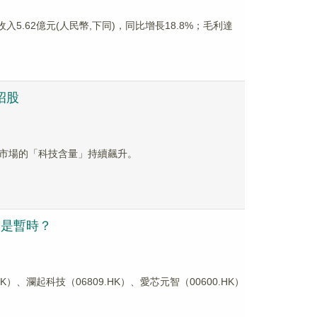
入5.62億元(人民幣,下同)，同比增長18.8%；毛利達
招股
港股市場的「科技含量」持續飆升。
只是暫時？
、瀾起科技（06809.HK）、愛芯元智（00600.HK）