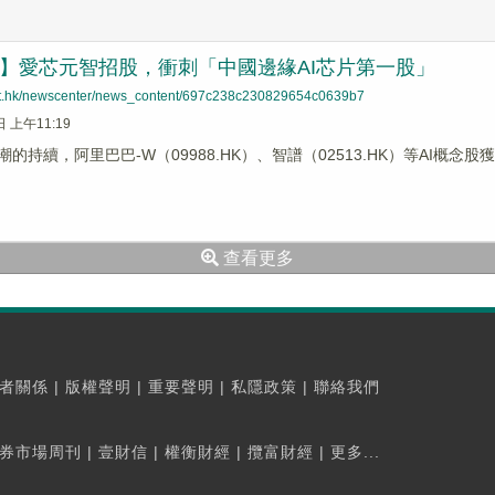
蹤】愛芯元智招股，衝刺「中國邊緣AI芯片第一股」
net.hk/newscenter/news_content/697c238c230829654c0639b7
日 上午11:19
潮的持續，阿里巴巴-W（09988.HK）、智譜（02513.HK）等AI概
查看更多
者關係
|
版權聲明
|
重要聲明
|
私隱政策
|
聯絡我們
券市場周刊
|
壹財信
|
權衡財經
|
攬富財經
|
更多...