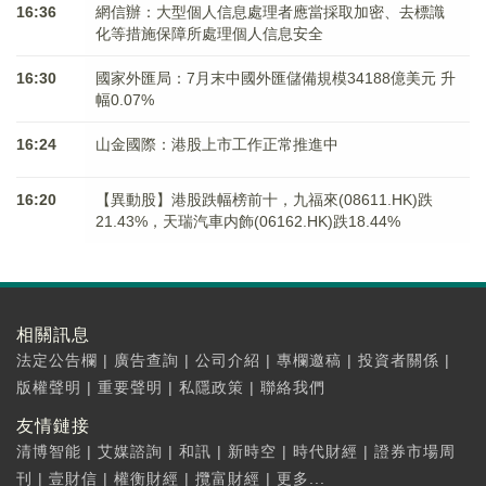
16:36
網信辦：大型個人信息處理者應當採取加密、去標識
化等措施保障所處理個人信息安全
16:30
國家外匯局：7月末中國外匯儲備規模34188億美元 升
幅0.07%
16:24
山金國際：港股上市工作正常推進中
16:20
【異動股】港股跌幅榜前十，九福來(08611.HK)跌
21.43%，天瑞汽車内飾(06162.HK)跌18.44%
相關訊息
法定公告欄
|
廣告查詢
|
公司介紹
|
專欄邀稿
|
投資者關係
|
版權聲明
|
重要聲明
|
私隱政策
|
聯絡我們
友情鏈接
清博智能
|
艾媒諮詢
|
和訊
|
新時空
|
時代財經
|
證券市場周
刊
|
壹財信
|
權衡財經
|
攬富財經
|
更多...