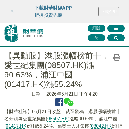
財華智庫網
FINTV
FINMETA
財華證券
媒體矩陣
下載財華財經APP
×
下載APP
智庫沙龍
聯絡我們
把握投資先機
訂閱
简
【異動股】港股漲幅榜前十，
愛世紀集團(08507.HK)漲
90.63%，浦江中國
(01417.HK)漲55.24%
日期：
2026年5月21日 下午4:20
【財華社訊】05月21日收盤，截至發稿，港股漲幅榜前十
名分別為愛世紀集團(
08507.HK
)漲幅90.63%、浦江中國
(
01417.HK
)漲幅55.24%、高奧士人才集團(
08042.HK
)漲幅