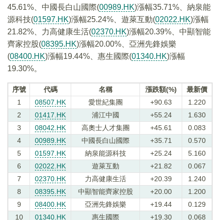
45.61%、中國長白山國際(
00989.HK
)漲幅35.71%、納泉能
源科技(
01597.HK
)漲幅25.24%、遊萊互動(
02022.HK
)漲幅
21.82%、力高健康生活(
02370.HK
)漲幅20.39%、中顯智能
齊家控股(
08395.HK
)漲幅20.00%、亞洲先鋒娛樂
(
08400.HK
)漲幅19.44%、惠生國際(
01340.HK
)漲幅
19.30%。
序號
代碼
名稱
漲跌額(%)
最新價
1
08507.HK
愛世紀集團
+90.63
1.220
2
01417.HK
浦江中國
+55.24
1.630
3
08042.HK
高奧士人才集團
+45.61
0.083
4
00989.HK
中國長白山國際
+35.71
0.570
5
01597.HK
納泉能源科技
+25.24
5.160
6
02022.HK
遊萊互動
+21.82
0.067
7
02370.HK
力高健康生活
+20.39
1.240
8
08395.HK
中顯智能齊家控股
+20.00
1.200
9
08400.HK
亞洲先鋒娛樂
+19.44
0.129
10
01340.HK
惠生國際
+19.30
0.068