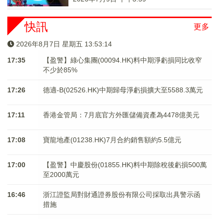
快訊
更多
2026年8月7日 星期五 13:53:14
17:35
【盈警】綠心集團(00094.HK)料中期淨虧損同比收窄
不少於85%
17:26
德適-B(02526.HK)中期歸母淨虧損擴大至5588.3萬元
17:11
香港金管局：7月底官方外匯儲備資產為4478億美元
17:08
寶龍地產(01238.HK)7月合約銷售額約5.5億元
17:00
【盈警】中慶股份(01855.HK)料中期除稅後虧損500萬
至2000萬元
16:46
浙江證監局對財通證券股份有限公司採取出具警示函
措施