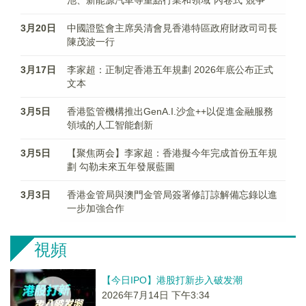
池、新能源汽車等重點行業和領域"內卷式"競爭
3月20日
中國證監會主席吳清會見香港特區政府財政司司長
陳茂波一行
3月17日
李家超：正制定香港五年規劃 2026年底公布正式
文本
3月5日
香港監管機構推出GenA.I.沙盒++以促進金融服務
領域的人工智能創新
3月5日
【聚焦两会】李家超：香港擬今年完成首份五年規
劃 勾勒未來五年發展藍圖
3月3日
香港金管局與澳門金管局簽署修訂諒解備忘錄以進
一步加強合作
視頻
【今日IPO】港股打新步入破发潮
2026年7月14日 下午3:34