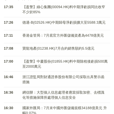
17:35
【盈警】綠心集團(00094.HK)料中期淨虧損同比收窄
不少於85%
17:26
德適-B(02526.HK)中期歸母淨虧損擴大至5588.3萬元
17:11
香港金管局：7月底官方外匯儲備資產為4478億美元
17:08
寶龍地產(01238.HK)7月合約銷售額約5.5億元
17:00
【盈警】中慶股份(01855.HK)料中期除稅後虧損500萬
至2000萬元
16:46
浙江證監局對財通證券股份有限公司採取出具警示函
措施
16:36
網信辦：大型個人信息處理者應當採取加密、去標識
化等措施保障所處理個人信息安全
16:30
國家外匯局：7月末中國外匯儲備規模34188億美元 升
幅0.07%