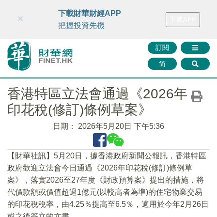
財華智庫網
FINTV
FINMETA
財華證券
媒體矩陣
下載財華財經APP
×
下載APP
智庫沙龍
聯絡我們
把握投資先機
訂閱
简
香港特區立法會通過《2026年
印花稅(修訂)條例草案》
日期：
2026年5月20日 下午5:36
【財華社訊】5月20日，據香港政府新聞公報訊，香港特區
政府歡迎立法會今日通過《2026年印花稅(修訂)條例草
案》，落實2026至27年度《財政預算案》提出的措施，將
代價款額或價值超過1億元(以較高者為準)的住宅物業交易
的印花稅稅率，由4.25％提高至6.5％，適用於今年2月26日
或之後簽立的文書。