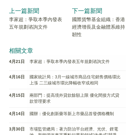
上一篇新聞
下一篇新聞
李家超：爭取本季內發表
國際貨幣基金組織：香港
五年規劃谘詢文件
經濟增長及金融體系維持
韌性
相關文章
4月21日
李家超：爭取本季內發表五年規劃谘詢文件
4月16日
國家統計局：3月一線城市商品住宅銷售價格環比
上漲 二三線城市環比降幅收窄或相同
4月15日
兩部門：提高境外貸款餘額上限 優化間接方式貸
款管理要求
4月14日
國辦：優化創新藥等新上市藥品首發價格機制
3月30日
市場監管總局：著力防治平台經濟、光伏、鋰電