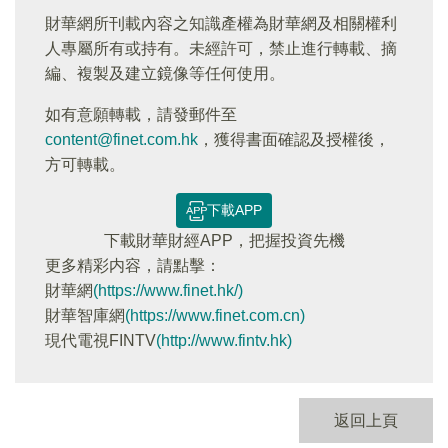
財華網所刊載內容之知識產權為財華網及相關權利
人專屬所有或持有。未經許可，禁止進行轉載、摘
編、複製及建立鏡像等任何使用。
如有意願轉載，請發郵件至
content@finet.com.hk
，獲得書面確認及授權後，
方可轉載。
下載APP
下載財華財經APP，把握投資先機
更多精彩内容，請點擊：
財華網
(https://www.finet.hk/)
財華智庫網
(https://www.finet.com.cn)
現代電視FINTV
(http://www.fintv.hk)
返回上頁