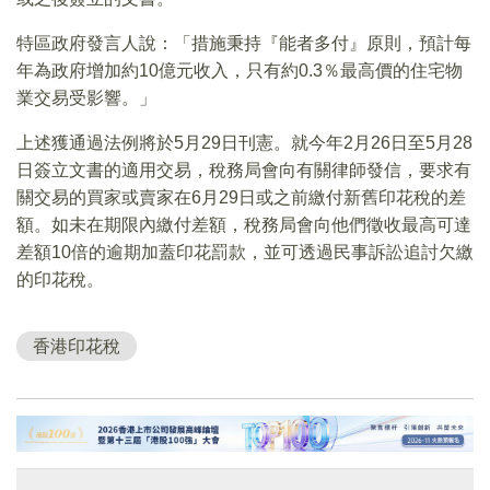
特區政府發言人說：「措施秉持『能者多付』原則，預計每
年為政府增加約10億元收入，只有約0.3％最高價的住宅物
業交易受影響。」
上述獲通過法例將於5月29日刊憲。就今年2月26日至5月28
日簽立文書的適用交易，稅務局會向有關律師發信，要求有
關交易的買家或賣家在6月29日或之前繳付新舊印花稅的差
額。如未在期限內繳付差額，稅務局會向他們徵收最高可達
差額10倍的逾期加蓋印花罰款，並可透過民事訴訟追討欠繳
的印花稅。
香港印花稅