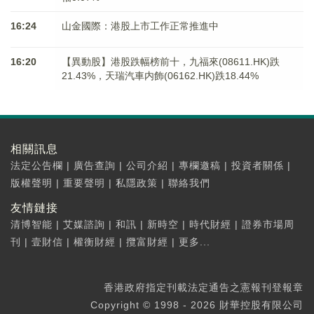
16:24
山金國際：港股上市工作正常推進中
16:20
【異動股】港股跌幅榜前十，九福來(08611.HK)跌
21.43%，天瑞汽車内飾(06162.HK)跌18.44%
相關訊息
法定公告欄
|
廣告查詢
|
公司介紹
|
專欄邀稿
|
投資者關係
|
版權聲明
|
重要聲明
|
私隱政策
|
聯絡我們
友情鏈接
清博智能
|
艾媒諮詢
|
和訊
|
新時空
|
時代財經
|
證券市場周
刊
|
壹財信
|
權衡財經
|
攬富財經
|
更多...
香港政府指定刊載法定通告之憲報刊登報章
Copyright © 1998 - 2026 財華控股有限公司