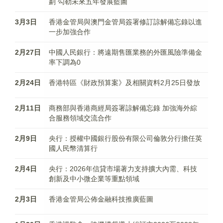
劃 勾勒未來五年發展藍圖
3月3日
香港金管局與澳門金管局簽署修訂諒解備忘錄以進
一步加強合作
2月27日
中國人民銀行：將遠期售匯業務的外匯風險準備金
率下調為0
2月24日
香港特區《財政預算案》及相關資料2月25日發放
2月11日
商務部與香港商經局簽署諒解備忘錄 加強海外綜
合服務領域交流合作
2月9日
央行：授權中國銀行股份有限公司倫敦分行擔任英
國人民幣清算行
2月4日
央行：2026年信貸市場著力支持擴大內需、科技
創新及中小微企業等重點領域
2月3日
香港金管局公佈金融科技推廣藍圖