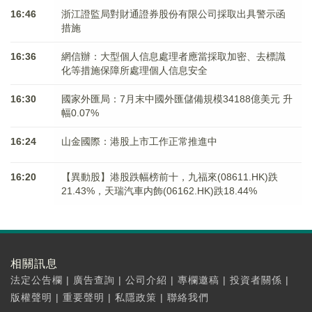
16:46
浙江證監局對財通證券股份有限公司採取出具警示函
措施
16:36
網信辦：大型個人信息處理者應當採取加密、去標識
化等措施保障所處理個人信息安全
16:30
國家外匯局：7月末中國外匯儲備規模34188億美元 升
幅0.07%
16:24
山金國際：港股上市工作正常推進中
16:20
【異動股】港股跌幅榜前十，九福來(08611.HK)跌
21.43%，天瑞汽車内飾(06162.HK)跌18.44%
相關訊息
法定公告欄
|
廣告查詢
|
公司介紹
|
專欄邀稿
|
投資者關係
|
版權聲明
|
重要聲明
|
私隱政策
|
聯絡我們