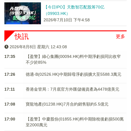
【今日IPO】天数智芯配股筹70亿
（09903.HK）
2026年7月10日 下午4:58
快訊
更多
2026年8月8日 星期六 12:43:09
17:35
【盈警】綠心集團(00094.HK)料中期淨虧損同比收窄
不少於85%
17:26
德適-B(02526.HK)中期歸母淨虧損擴大至5588.3萬元
17:11
香港金管局：7月底官方外匯儲備資產為4478億美元
17:08
寶龍地產(01238.HK)7月合約銷售額約5.5億元
17:00
【盈警】中慶股份(01855.HK)料中期除稅後虧損500萬
至2000萬元