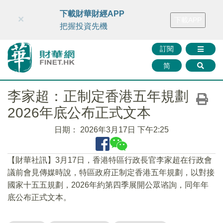
財華智庫網
FINTV
FINMETA
財華證券
媒體矩陣
下載財華財經APP
×
下載APP
智庫沙龍
聯絡我們
把握投資先機
訂閱
简
李家超：正制定香港五年規劃
2026年底公布正式文本
日期：
2026年3月17日 下午2:25
​【財華社訊】3月17日，香港特區行政長官李家超在行政會
議前會見傳媒時說，特區政府正制定香港五年規劃，以對接
國家十五五規劃，2026年約第四季展開公眾谘詢，同年年
底公布正式文本。