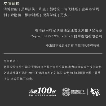
友情鏈接
清博智能
|
艾媒諮詢
|
和訊
|
新時空
|
時代財經
|
證券市場周
刊
|
壹財信
|
權衡財經
|
攬富財經
|
更多...
香港政府指定刊載法定通告之憲報刊登報章
Copyright © 1998 - 2026 財華控股有限公司
香港財華社版權所有,未經同意不得轉載。
免責聲明：
財華控股有限公司及香港聯合交易所有限公司將盡力確保彼等所提供資料
之準確性及可靠性,但並不保證資料絕對無誤,資料如有錯漏而令閣下蒙受
損失,本公司概不負責。