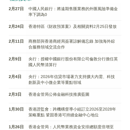
2月27日
中國人民銀行：將遠期售匯業務的外匯風險準備金
率下調為0
2月24日
香港特區《財政預算案》及相關資料2月25日發放
2月11日
商務部與香港商經局簽署諒解備忘錄 加強海外綜
合服務領域交流合作
2月9日
央行：授權中國銀行股份有限公司倫敦分行擔任英
國人民幣清算行
2月4日
央行：2026年信貸市場著力支持擴大內需、科技
創新及中小微企業等重點領域
2月3日
香港金管局公佈金融科技推廣藍圖
1月30日
香港證監會：跨機構督導小組訂立2026至2028年
策略重點 鞏固香港可持續金融中心地位
1月26日
香港金管局：人民幣業務資金安排總額度倍增至