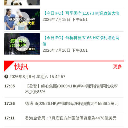
【今日IPO】可孚医疗[1187.HK]迎政策大涨
2026年7月15日 下午5:51
【今日IPO】剑桥科技[6166.HK]净利增近两
倍
2026年7月16日 下午3:51
快訊
更多
2026年8月8日 星期六 15:42:57
17:35
【盈警】綠心集團(00094.HK)料中期淨虧損同比收窄
不少於85%
17:26
德適-B(02526.HK)中期歸母淨虧損擴大至5588.3萬元
17:11
香港金管局：7月底官方外匯儲備資產為4478億美元