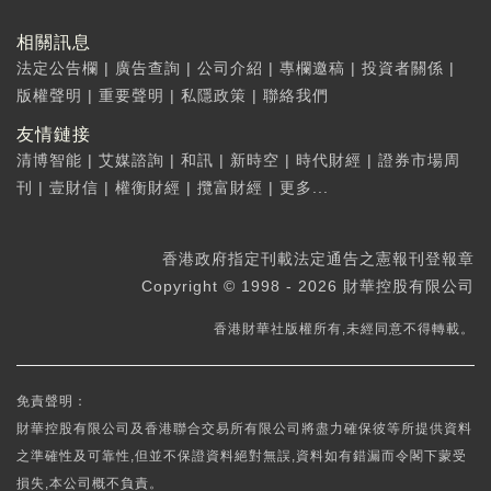
相關訊息
法定公告欄
|
廣告查詢
|
公司介紹
|
專欄邀稿
|
投資者關係
|
版權聲明
|
重要聲明
|
私隱政策
|
聯絡我們
友情鏈接
清博智能
|
艾媒諮詢
|
和訊
|
新時空
|
時代財經
|
證券市場周
刊
|
壹財信
|
權衡財經
|
攬富財經
|
更多...
香港政府指定刊載法定通告之憲報刊登報章
Copyright © 1998 - 2026 財華控股有限公司
香港財華社版權所有,未經同意不得轉載。
免責聲明：
財華控股有限公司及香港聯合交易所有限公司將盡力確保彼等所提供資料
之準確性及可靠性,但並不保證資料絕對無誤,資料如有錯漏而令閣下蒙受
損失,本公司概不負責。