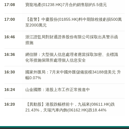
17:08
寶龍地產(01238.HK)7月合約銷售額約5.5億元
17:00
【盈警】中慶股份(01855.HK)料中期除稅後虧損500萬
至2000萬元
16:46
浙江證監局對財通證券股份有限公司採取出具警示函
措施
16:36
網信辦：大型個人信息處理者應當採取加密、去標識
化等措施保障所處理個人信息安全
16:30
國家外匯局：7月末中國外匯儲備規模34188億美元 升
幅0.07%
16:24
山金國際：港股上市工作正常推進中
16:20
【異動股】港股跌幅榜前十，九福來(08611.HK)跌
21.43%，天瑞汽車内飾(06162.HK)跌18.44%