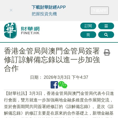
財華智庫網
FINTV
FINMETA
財華證券
媒體矩陣
下載財華財經APP
×
下載APP
智庫沙龍
聯絡我們
把握投資先機
訂閱
简
香港金管局與澳門金管局簽署
修訂諒解備忘錄以進一步加強
合作
日期：
2026年3月3日 下午4:37
【財華社訊】3月3日，香港金管局與澳門金管局代表今日進
行會面，雙方就進一步加強兩地金融多維度合作展開交流，
並於會面期間共同簽署經修訂的《諒解備忘錄》。是次《諒
解備忘錄》的修訂主要是在原來的合作基礎上，新增金融基