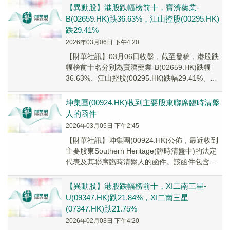
【異動股】港股跌幅榜前十，寶濟藥業-
B(02659.HK)跌36.63%，江山控股(00295.HK)
跌29.41%
2026年03月06日 下午4:20
【財華社訊】03月06日收盤，截至發稿，港股跌
幅榜前十名分別為寶濟藥業-B(02659.HK)跌幅
36.63%、江山控股(00295.HK)跌幅29.41%、
TEAMWAY IN...
坤集團(00924.HK)收到主要股東聯席臨時清盤
人的函件​
2026年03月05日 下午2:45
​【財華社訊】坤集團(00924.HK)公佈，最近收到
主要股東Southern Heritage(臨時清盤中)的法定
代表及其聯席臨時清盤人的函件。該函件包含有
關與董事會會晤以討論...
【異動股】港股跌幅榜前十，XI二南三星-
U(09347.HK)跌21.84%，XI二南三星
(07347.HK)跌21.75%
2026年02月03日 下午4:20