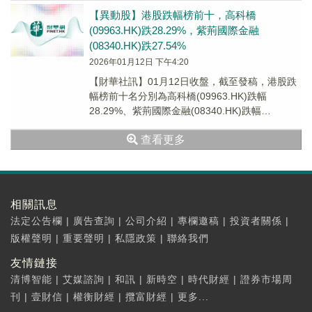
【異動股】港股跌幅榜前十，高科橋
(09963.HK)跌28.29%，紫荊國際金融
(08340.HK)跌27.54%
2026年01月12日 下午4:20
【財華社訊】01月12日收盤，截至發稿，港股跌
幅榜前十名分別為高科橋(09963.HK)跌幅
28.29%、紫荊國際金融(08340.HK)跌幅
27.54%、坤集團(00924.H...
查看更多
相關訊息
法定公告欄
|
廣告查詢
|
公司介紹
|
專欄邀稿
|
投資者關係
|
版權聲明
|
重要聲明
|
私隱政策
|
聯絡我們
友情鏈接
清博智能
|
艾媒諮詢
|
和訊
|
新時空
|
時代財經
|
證券市場周
刊
|
壹財信
|
權衡財經
|
攬富財經
|
更多...