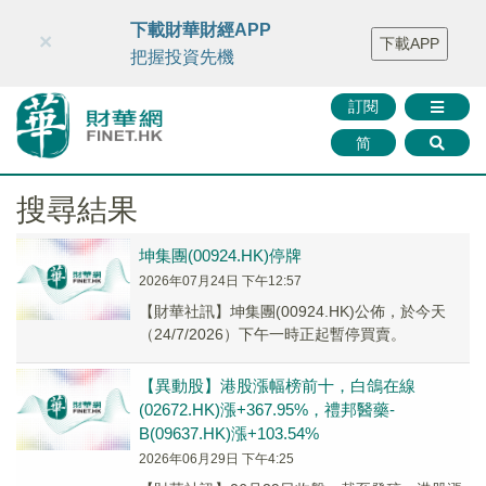
財華智庫網
FINTV
FINMETA
財華證券
媒體矩陣
下載財華財經APP
×
下載APP
智庫沙龍
聯絡我們
把握投資先機
訂閱
简
搜尋結果
坤集團(00924.HK)停牌
2026年07月24日 下午12:57
【財華社訊】坤集團(00924.HK)公佈，於今天
（24/7/2026）下午一時正起暫停買賣。
【異動股】港股漲幅榜前十，白鴿在線
(02672.HK)漲+367.95%，禮邦醫藥-
B(09637.HK)漲+103.54%
2026年06月29日 下午4:25