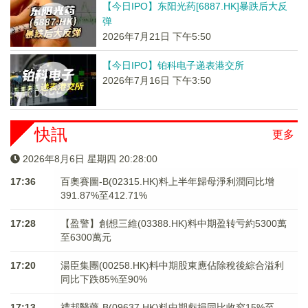
【今日IPO】东阳光药[6887.HK]暴跌后大反
弹
2026年7月21日 下午5:50
【今日IPO】铂科电子递表港交所
2026年7月16日 下午3:50
快訊
更多
2026年8月6日 星期四 20:28:00
17:36
百奧賽圖-B(02315.HK)料上半年歸母淨利潤同比增
391.87%至412.71%
17:28
【盈警】創想三維(03388.HK)料中期盈转亏約5300萬
至6300萬元
17:20
湯臣集團(00258.HK)料中期股東應佔除稅後綜合溢利
同比下跌85%至90%
17:13
禮邦醫藥-B(09637.HK)料中期虧損同比收窄15%至