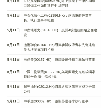
5月11日
世紀娛樂國際(00959.HK)線上娛樂平台第四期項
目籌備工作如期進行中 續停牌
5月11日
中石化煉化工程(02386.HK)：蔣德軍辭任董事
長、執行董事等職務
5月11日
中廣核電力(01816.HK)：惠州4號機組開始全面建
設
5月11日
滬港聯合(01001.HK)附屬參與政府青衣先進建造
業大樓發展項目招標
5月11日
自然美(00157.HK)：陳瑞隆辭任獨立非執行董事
5月11日
中國生物製藥(01177.HK)與葛蘭素史克達成獨家
戰略合作 盤中漲超4%
5月11日
陽光油砂(02012.HK)附屬與獨立第三方成立合資
公司
5月11日
中手遊(00302.HK)：張聖晏退任非執行董事