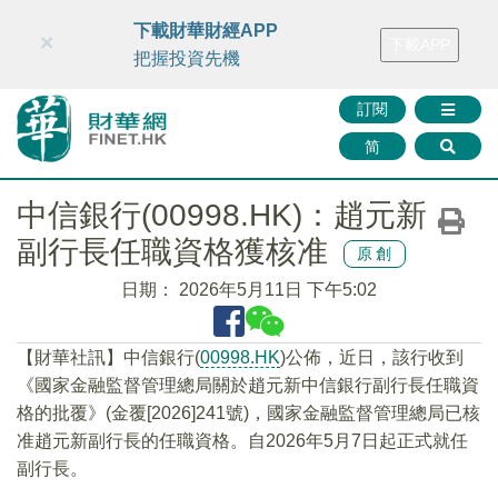
財華智庫網
FINTV
FINMETA
財華證券
媒體矩陣
下載財華財經APP
×
下載APP
智庫沙龍
聯絡我們
把握投資先機
訂閱
简
中信銀行(00998.HK)：趙元新
副行長任職資格獲核准
原創
日期：
2026年5月11日 下午5:02
​【財華社訊】中信銀行(
00998.HK
)公佈，近日，該行收到
《國家金融監督管理總局關於趙元新中信銀行副行長任職資
格的批覆》(金覆[2026]241號)，國家金融監督管理總局已核
准趙元新副行長的任職資格。自2026年5月7日起正式就任
副行長。