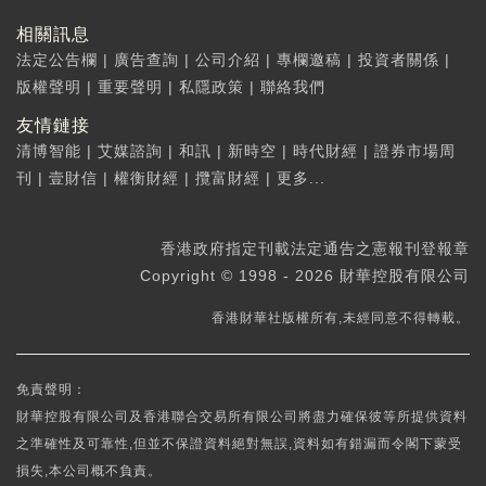
相關訊息
法定公告欄
|
廣告查詢
|
公司介紹
|
專欄邀稿
|
投資者關係
|
版權聲明
|
重要聲明
|
私隱政策
|
聯絡我們
友情鏈接
清博智能
|
艾媒諮詢
|
和訊
|
新時空
|
時代財經
|
證券市場周
刊
|
壹財信
|
權衡財經
|
攬富財經
|
更多...
香港政府指定刊載法定通告之憲報刊登報章
Copyright © 1998 - 2026 財華控股有限公司
香港財華社版權所有,未經同意不得轉載。
免責聲明：
財華控股有限公司及香港聯合交易所有限公司將盡力確保彼等所提供資料
之準確性及可靠性,但並不保證資料絕對無誤,資料如有錯漏而令閣下蒙受
損失,本公司概不負責。